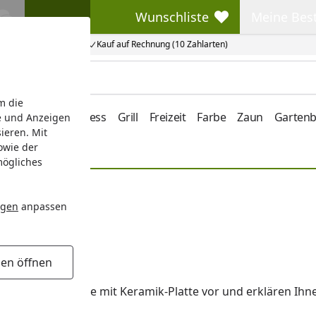
Wunschliste
Meine Bes
Wunschliste
Meine Beste
Kauf auf Rechnung (10 Zahlarten)
m die
e/Vordach
Wellness
Grill
Freizeit
Farbe
Zaun
Garten
e und Anzeigen
ieren. Mit
owie der
mögliches
ngen
anpassen
gen öffnen
nd um Gartentische mit Keramik-Platte vor und erklären Ihn
terials.