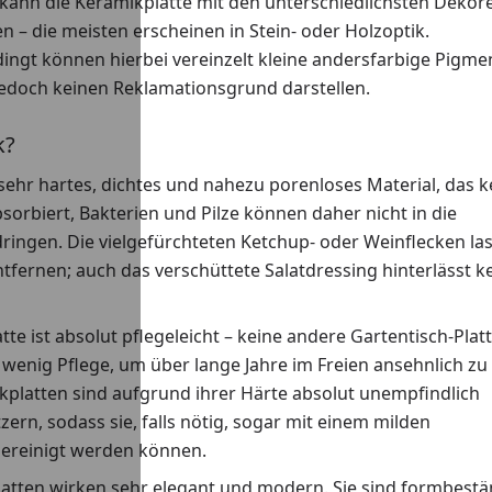
 kann die Keramikplatte mit den unterschiedlichsten Dekor
 – die meisten erscheinen in Stein- oder Holzoptik.
ingt können hierbei vereinzelt kleine andersfarbige Pigme
jedoch keinen Reklamationsgrund darstellen.
k?
 sehr hartes, dichtes und nahezu porenloses Material, das k
bsorbiert, Bakterien und Pilze können daher nicht in die
ringen. Die vielgefürchteten Ketchup- oder Weinflecken la
tfernen; auch das verschüttete Salatdressing hinterlässt k
tte ist absolut pflegeleicht – keine andere Gartentisch-Plat
 wenig Pflege, um über lange Jahre im Freien ansehnlich zu
kplatten sind aufgrund ihrer Härte absolut unempfindlich
ern, sodass sie, falls nötig, sogar mit einem milden
gereinigt werden können.
latten wirken sehr elegant und modern. Sie sind formbestä