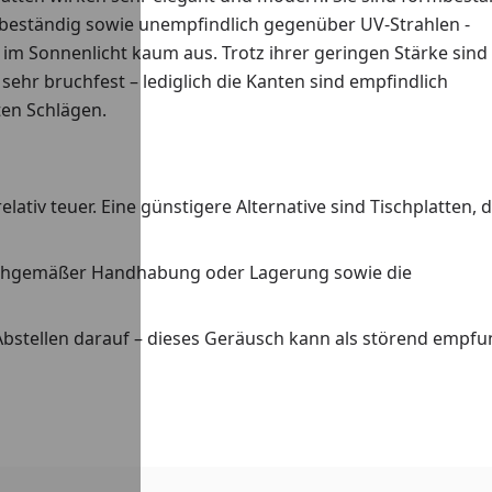
stbeständig sowie unempfindlich gegenüber UV-Strahlen -
 im Sonnenlicht kaum aus. Trotz ihrer geringen Stärke sind
sehr bruchfest – lediglich die Kanten sind empfindlich
en Schlägen.
lativ teuer. Eine günstigere Alternative sind Tischplatten, d
nsachgemäßer Handhabung oder Lagerung sowie die
 Abstellen darauf – dieses Geräusch kann als störend empf