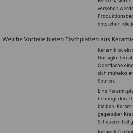
Beim Glasieren
versehen werden
Produktionsbed
entstehen, die 
Welche Vorteile bieten Tischplatten aus Kerami
Keramik ist ein
Flüssigkeiten a
Oberfläche eind
sich mühelos en
Spuren.
Eine Keramikpla
benötigt derart
bleiben. Kerami
gegenüber Kratz
Scheuermittel 
Keramik-Tischp