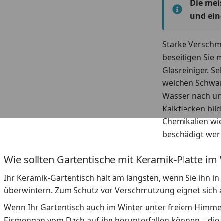
Die mei
und ein
Starke Verschm
beseitigen Sie
Glasreiniger. S
weichen Schwam
Wasser nach und
Kalkflecken bi
Chemikalien wie
beschädigt wer
Wie sollten Gartentische mit Keramik-Platte im
Ihr Keramik-Gartentisch hält am längsten, wenn Sie ihn 
überwintern. Zum Schutz vor Verschmutzung eignet sich am
Wenn Ihr Gartentisch auch im Winter unter freiem Himmel
Eismengen vom Dach auf ihn herunterfallen können – die 