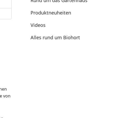
Rund um das Gartenhaus
Produktneuheiten
Videos
Alles rund um Biohort
chen
be von