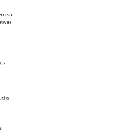
ern so
 etwas
aus
ruchs
s