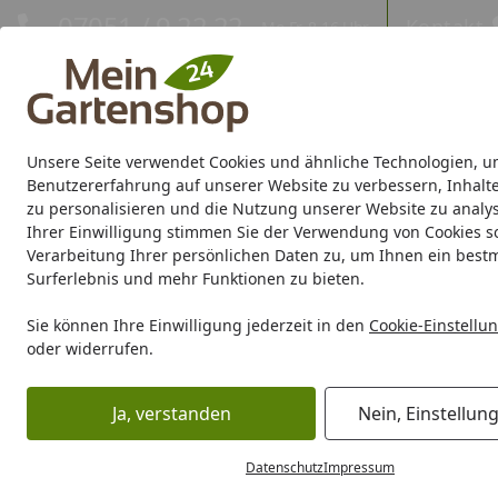
Hotline
07051 / 9 22 22
Kontakt
Mo-Fr. 8-16 Uhr
Kontakt
Eigene Montage-Teams
Unsere Seite verwendet Cookies und ähnliche Technologien, u
Gartenhaus
Gerätehaus
Gewächshaus
Carport/Garag
Benutzererfahrung auf unserer Website zu verbessern, Inhalt
zu personalisieren und die Nutzung unserer Website zu analys
Ihrer Einwilligung stimmen Sie der Verwendung von Cookies s
Marken
Sale %
Verarbeitung Ihrer persönlichen Daten zu, um Ihnen ein best
Surferlebnis und mehr Funktionen zu bieten.
Keramik Tischplatten
Startseite
Sie können Ihre Einwilligung jederzeit in den
Cookie-Einstellu
Keramik Tischplatten
oder widerrufen.
Lesezeit: 4 min.
Ja, verstanden
Nein, Einstellun
Erstellt am: 31.03.2023
In diesem Artikel stellen wir Ihnen alles Wissenswerte ru
Datenschutz
Impressum
Vorteile dieses ausgesprochen wertigen und eleganten Ma