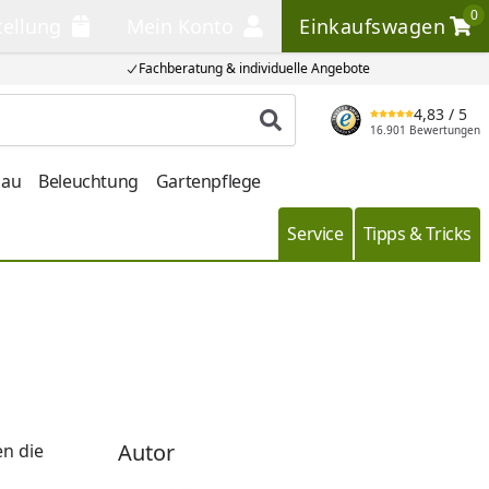
0
tellung
Mein Konto
Einkaufswagen
llung
Mein Konto
Einkaufswagen
Fachberatung & individuelle Angebote
4,83
/ 5
Produkt suchen
16.901 Bewertungen
bau
Beleuchtung
Gartenpflege
Service
Tipps & Tricks
Autor
en die