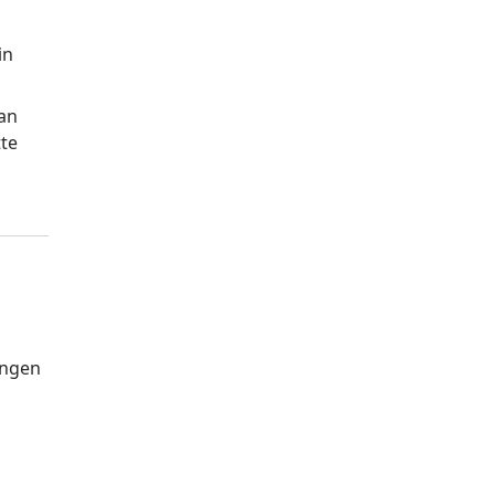
in
 an
tte
engen