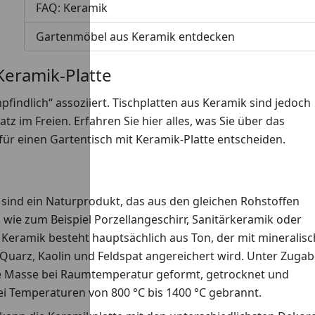
FAQ: Keramik
Gartenmöbel aus Keramik entdecken
Keramik-Platte
findlich“ assoziiert. Tischplatten aus Keramik sind jedoch
tz im Freien. Erfahren Sie hier alles, was Sie über das
 für einen Gartentisch mit Keramik-Platte entscheiden.
sind ein Naturprodukt, das aus den gleichen Rohstoffen
d wie zum Beispiel Porzellangeschirr, Sanitärkeramik oder
 Keramik besteht hauptsächlich aus Ton, der mit mineralis
Quarz, Kaolin und Feldspat angereichert wird. Unter Zuga
e Masse bei Raumtemperatur geformt, getrocknet und
ei Temperaturen von 800 °C bis 1400 °C gebrannt.