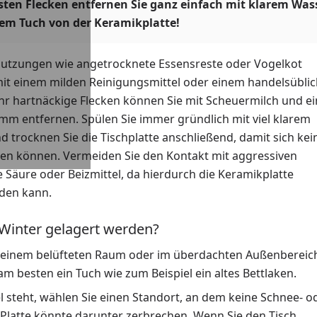
sten Flecken entfernen Sie ganz einfach mit klarem Was
em Tuch von der Keramikplatte!
utzungen wie angetrocknete Essensreste oder Vogelkot
 mit einem milden Reinigungsmittel oder einem handelsübli
ehr hartnäckige Flecken können Sie mit Scheuermilch und e
m entfernen. Spülen Sie immer gründlich mit viel klarem
 trocknen Sie die Tischplatte anschließend, damit sich kei
lden können. Vermeiden Sie den Kontakt mit aggressiven
 Säure oder Beizmittel, da hierdurch die Keramikplatte
den kann.
 Winter gelagert werden?
in einem belüfteten Raum oder im überdachten Außenbereic
 besten ein Tuch wie zum Beispiel ein altes Bettlaken.
 steht, wählen Sie einen Standort, an dem keine Schnee- o
Platte könnte darunter zerbrechen. Wenn Sie den Tisch