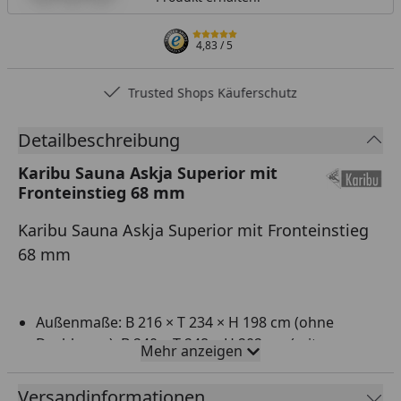
4,83
/ 5
Trusted Shops Käuferschutz
Detailbeschreibung
Karibu Sauna Askja Superior mit
Fronteinstieg 68 mm
Karibu Sauna Askja Superior mit Fronteinstieg
68 mm
Außenmaße: B 216 × T 234 × H 198 cm (ohne
Dachkranz), B 240 × T 248 × H 202 cm (mit
Mehr anzeigen
Dachkranz)
Innenmaße: B 199,5 × T 216,5 × H 192 cm
Versandinformationen