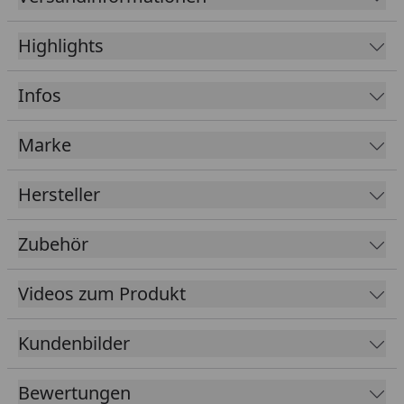
Wandstärke 68 mm mit eingebauter
Highlights
Mineralwolldämmung für eine hervorragende
Energieeffizienz
Infos
Vorgefertigte Wandelemente, die außen mit
Softline-Profilholz verkleidet sind
Marke
Inkl. 3 Liegen
Bronzierte Ganzglastür mit Massivholz-Türrahmen,
Hersteller
Einscheibensicherheitsglas und lackiertem
Holzgriff
Zubehör
Spezielle Superior Ausstattung:
2 hochwertige, bronzierte Fenster, feststehend
Videos zum Produkt
Hochwertige Rückenlehne aus massivem
Espenholz, für ein angenehmes Gefühl auf der
Kundenbilder
Haut
Bankblenden, 3 Liegen mit einer Breite von 57 cm
Bewertungen
und ein Ofenschutzgitter aus massivem Espenholz