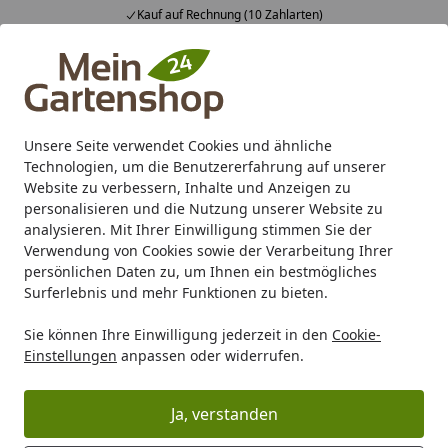
Kauf auf Rechnung (10 Zahlarten)
Alle Produkte
Mein Konto
Wunschl
Ein
4,83
/ 5
Suchen
Unsere Seite verwendet Cookies und ähnliche
Technologien, um die Benutzererfahrung auf unserer
Karibu Pools inkl. gratis Sandfilteranlage & Pool-
Website zu verbessern, Inhalte und Anzeigen zu
Starterset (Gesamtwert bis 468,99€)
personalisieren und die Nutzung unserer Website zu
analysieren. Mit Ihrer Einwilligung stimmen Sie der
Verwendung von Cookies sowie der Verarbeitung Ihrer
Wellness
Saunen / Wellness
Elementsauna
Karibu Sau
persönlichen Daten zu, um Ihnen ein bestmögliches
Startseite
Surferlebnis und mehr Funktionen zu bieten.
Karibu Sauna Askja Superior mit
Sie können Ihre Einwilligung jederzeit in den
Cookie-
Fronteinstieg 68 mm
Einstellungen
anpassen oder widerrufen.
5
(1 Bewertung)
Ja, verstanden