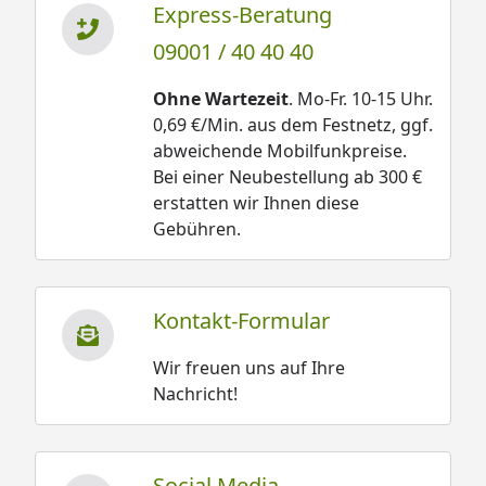
Express-Beratung
Karibu Sauna Askja 9 kw Ofen mit integr.
09001 / 40 40 40
Steuerung Montageanleitung
Karibu Sauna Askja 9 kw Ofen inkl.
Ohne Wartezeit
. Mo-Fr. 10-15 Uhr.
Steuergerät Montageanleitung
0,69 €/Min. aus dem Festnetz, ggf.
Karibu Sauna Askja Bio-Kombiofen inkl.
abweichende Mobilfunkpreise.
Steuergerät Montageanleitung
Bei einer Neubestellung ab 300 €
Karibu Sauna Askja 9 kw Bio-Kombiofen
erstatten wir Ihnen diese
Schaltplan
Gebühren.
Karibu Steuergerät Easy Montageanleitung
Karibu Exemplarischer Silikonkabel-
Verlegungsplan
Kontakt-Formular
Karibu Sauna Askja Technische Daten
Energielabel für LED Spots im Dachkranz
Wir freuen uns auf Ihre
Nachricht!
Social Media