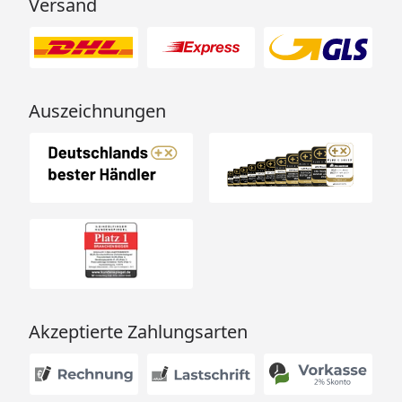
Versand
Ofen (optional
Ihnen stehen 3 Öfen zur
erhältlich)
Auswahl:
9 kW Ofen mit integrierter
Steuerung
Auszeichnungen
9 kW Ofen mit externer
Steuerung
9 kW Bio-Kombiofen mit
externer Steuerung
Silikonkabelbedarf
9 kW Ofen mit integrierter
(rechts sehen Sie
Steuerung -
die Nummern,
Silikonkabel
Nr. 2
diese finden Sie im
9 kW Ofen mit externer
Reiter Zubehör)
Steuerung -
Silikonkabel
Nr. 1 + 2
Akzeptierte Zahlungsarten
9 kW Bio-Kombiofen mit
externer Steuerung -
Silikonkabel
Nr. 2 +3