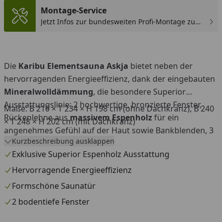
Montage-Service
Jetzt Infos zur bundesweiten Profi-Montage zum
günstigen Festpreis sichern.
Die
Karibu Elementsauna
Askja
bietet neben der
hervorragenden Energieeffizienz, dank der eingebauten
Mineralwolldämmung
,
die besondere Superior
Ausstattungslinie: 2 hochwertige, bronzierte Fenster,
Maße: B 216 × T 234 × H 198 cm (ohne Dachkranz), B 240
Rückenlehne aus
massivem Espenholz
für ein
× T 248 × H 202 cm (mit Dachkranz)
angenehmes Gefühl auf der Haut sowie Bankblenden, 3
Kurzbeschreibung ausklappen
Liegen und ein Ofenschutzgitter, ebenfalls aus massivem
Exklusive Superior Espenholz Ausstattung
Espenholz. Espenholz ist ein klassisches Holz in feiner
Optik mit geringer Wärmeleitfähigkeit und ideal
Hervorragende Energieeffizienz
geeignet für die Sauna-Innenausstattung. Ein Dachkranz
Formschöne Saunatür
aus massivem Fichtenholz inkl. LED-Strahlerset ist
2 bodentiefe Fenster
optional erhältlich.