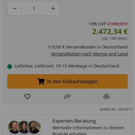
Produktmenge um eins verringern
Produktmenge manuell eingeben
Produktmenge um eins erhöhen
-16%
UVP
2.949,99 €
2.472,34 €
inkl. 19% MwSt.
119,00 € Versandkosten in Deutschland
Versandkosten nach Menge und Land
Lieferbar, Lieferzeit: 10-15 Werktage in Deutschland
In den Einkaufswagen
In den Einkaufswagen legen
Produkt zur Wunschliste hinzufügen
Teilen
Produkt Ver
Artikel-Nr.: 3829011
Experten-Beratung
Wertvolle Informationen zu diesem
Produkt erhalten.