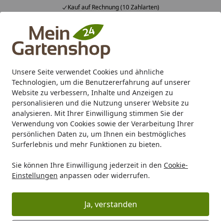
Fachberatung & individuelle Angebote
Alle Produkte
Mein Konto
Wunschl
Ein
4,83
/ 5
Suchen
Unsere Seite verwendet Cookies und ähnliche
Technologien, um die Benutzererfahrung auf unserer
Karibu Pools inkl. gratis Sandfilteranlage & Pool-
Website zu verbessern, Inhalte und Anzeigen zu
Starterset (Gesamtwert bis 468,99€)
personalisieren und die Nutzung unserer Website zu
analysieren. Mit Ihrer Einwilligung stimmen Sie der
Verwendung von Cookies sowie der Verarbeitung Ihrer
Grill
Gasgrill
Gasgrillstation
persönlichen Daten zu, um Ihnen ein bestmögliches
Startseite
Surferlebnis und mehr Funktionen zu bieten.
Gasgrillstation
Sie können Ihre Einwilligung jederzeit in den
Cookie-
Einstellungen
anpassen oder widerrufen.
Ihre Artikelübersicht
Ja, verstanden
Kategorien