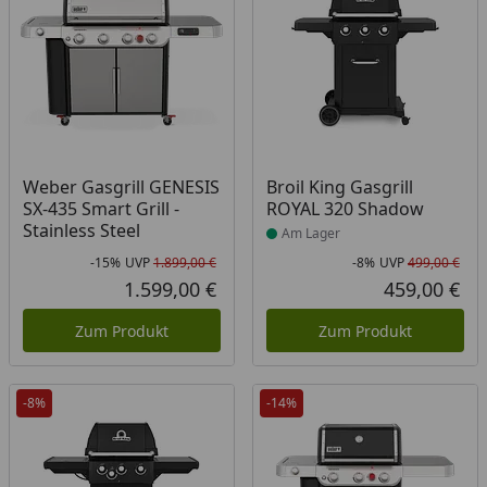
Produkt am Lager
Weber Gasgrill GENESIS
Broil King Gasgrill
SX-435 Smart Grill -
ROYAL 320 Shadow
Stainless Steel
Am Lager
-15%
UVP
1.899,00 €
-8%
UVP
499,00 €
Rabatt in Prozent
Ursprünglicher Preis
Rab
Urs
1.599,00 €
459,00 €
Aktueller Preis
Akt
Zum Produkt
Zum Produkt
-8%
-14%