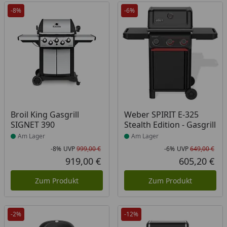
-8%
-6%
Produkt am Lager
Produkt am Lager
Broil King Gasgrill
Weber SPIRIT E-325
SIGNET 390
Stealth Edition - Gasgrill
Am Lager
Am Lager
-8%
UVP
999,00 €
-6%
UVP
649,00 €
Rabatt in Prozent
Ursprünglicher Preis
Rab
Urs
919,00 €
605,20 €
Aktueller Preis
Akt
Zum Produkt
Zum Produkt
-2%
-12%