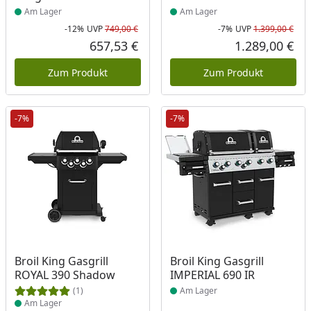
Am Lager
Am Lager
-12%
UVP
749,00 €
-7%
UVP
1.399,00 €
Rabatt in Prozent
Ursprünglicher Preis
Rab
Urs
657,53 €
1.289,00 €
Aktueller Preis
Akt
Zum Produkt
Zum Produkt
-7%
-7%
Produkt am Lager
Produkt am Lager
Broil King Gasgrill
Broil King Gasgrill
ROYAL 390 Shadow
IMPERIAL 690 IR
(1)
Am Lager
Am Lager