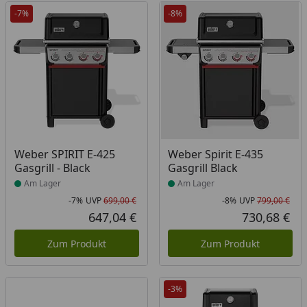
-7%
-8%
Produkt am Lager
Produkt am Lager
Weber SPIRIT E-425
Weber Spirit E-435
Gasgrill - Black
Gasgrill Black
Am Lager
Am Lager
-7%
UVP
699,00 €
-8%
UVP
799,00 €
Rabatt in Prozent
Ursprünglicher Preis
Rab
Urs
647,04 €
730,68 €
Aktueller Preis
Akt
Zum Produkt
Zum Produkt
-3%