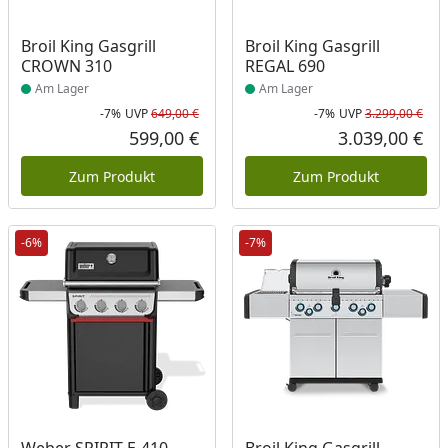
Produkt am Lager
Produkt am Lager
Broil King Gasgrill
Broil King Gasgrill
CROWN 310
REGAL 690
Am Lager
Am Lager
-7%
UVP
649,00 €
-7%
UVP
3.299,00 €
Rabatt in Prozent
Ursprünglicher Preis
Rab
Urs
599,00 €
3.039,00 €
Aktueller Preis
Akt
Zum Produkt
Zum Produkt
-6%
-7%
Produkt am Lager
Produkt am Lager