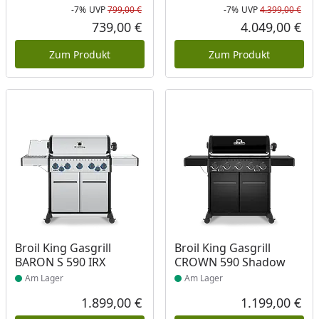
-7%
UVP
799,00 €
-7%
UVP
4.399,00 €
Rabatt in Prozent
Ursprünglicher Preis
Rab
Urs
739,00 €
4.049,00 €
Aktueller Preis
Akt
Zum Produkt
Zum Produkt
Produkt am Lager
Produkt am Lager
Broil King Gasgrill
Broil King Gasgrill
BARON S 590 IRX
CROWN 590 Shadow
Am Lager
Am Lager
1.899,00 €
1.199,00 €
Aktueller Preis
Akt