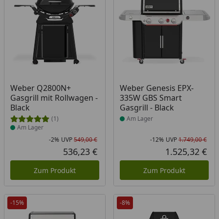
Produkt am Lager
Produkt am Lager
Weber Q2800N+
Weber Genesis EPX-
Gasgrill mit Rollwagen -
335W GBS Smart
Black
Gasgrill - Black
(1)
Am Lager
Am Lager
-2%
UVP
549,00 €
-12%
UVP
1.749,00 €
Rabatt in Prozent
Ursprünglicher Preis
Rab
Urs
536,23 €
1.525,32 €
Aktueller Preis
Akt
Zum Produkt
Zum Produkt
-15%
-8%