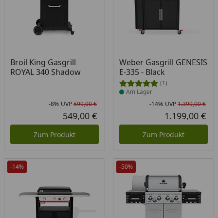
Produkt am Lager
Broil King Gasgrill
Weber Gasgrill GENESIS
ROYAL 340 Shadow
E-335 - Black
(1)
Am Lager
-8%
UVP
599,00 €
-14%
UVP
1.399,00 €
Rabatt in Prozent
Ursprünglicher Preis
Rab
Urs
549,00 €
1.199,00 €
Aktueller Preis
Akt
Zum Produkt
Zum Produkt
-14%
-50%