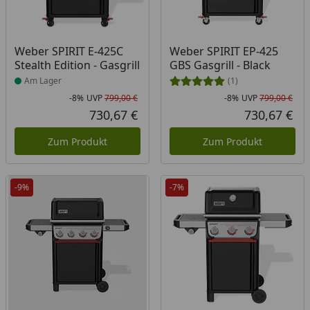
Produkt am Lager
Weber SPIRIT E-425C
Weber SPIRIT EP-425
Stealth Edition - Gasgrill
GBS Gasgrill - Black
Am Lager
(1)
-8%
UVP
799,00 €
-8%
UVP
799,00 €
Rabatt in Prozent
Ursprünglicher Preis
Rab
Urs
730,67 €
730,67 €
Aktueller Preis
Akt
Zum Produkt
Zum Produkt
-9%
-7%