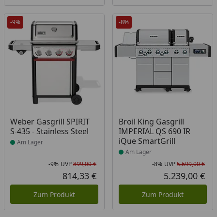
-9%
-8%
Produkt am Lager
Produkt am Lager
Weber Gasgrill SPIRIT
Broil King Gasgrill
S-435 - Stainless Steel
IMPERIAL QS 690 IR
iQue SmartGrill
Am Lager
Am Lager
-9%
UVP
899,00 €
-8%
UVP
5.699,00 €
Rabatt in Prozent
Ursprünglicher Preis
Rab
Urs
814,33 €
5.239,00 €
Aktueller Preis
Akt
Zum Produkt
Zum Produkt