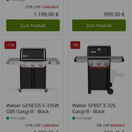
-25%
UVP
1.599,00 €
Rabatt in Prozent
Ursprünglicher Preis
1.199,00 €
999,00 €
Aktueller Preis
Akt
Zum Produkt
Zum Produkt
-11%
-5%
Produkt am Lager
Produkt am Lager
Weber GENESIS E-335W
Weber SPIRIT E-325
GBS Gasgrill - Black
Gasgrill - Black
Am Lager
Am Lager
-11%
UVP
1.399,00 €
-5%
UVP
599,00 €
Rabatt in Prozent
Ursprünglicher Preis
Rab
Urs