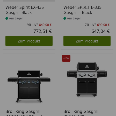
Produkt am Lager
Produkt am Lager
Weber Spirit EX-435
Weber SPIRIT E-335
Gasgrill Black
Gasgrill - Black
Am Lager
Am Lager
-9%
UVP
849,00 €
-7%
UVP
699,00 €
Rabatt in Prozent
Ursprünglicher Preis
Rab
Urs
772,51 €
647,04 €
Aktueller Preis
Akt
Zum Produkt
Zum Produkt
-8%
Produkt am Lager
Produkt am Lager
Broil King Gasgrill
Broil King Gasgrill