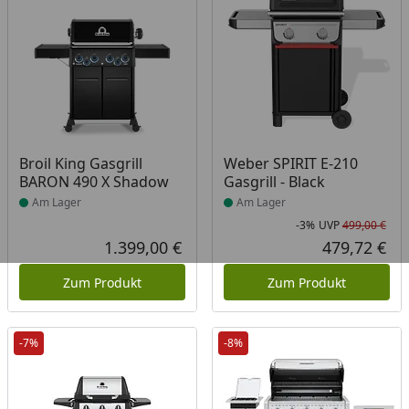
Produkt am Lager
Produkt am Lager
Broil King Gasgrill
Weber SPIRIT E-210
BARON 490 X Shadow
Gasgrill - Black
Am Lager
Am Lager
-3%
UVP
499,00 €
Rab
Urs
1.399,00 €
479,72 €
Aktueller Preis
Akt
Zum Produkt
Zum Produkt
-7%
-8%