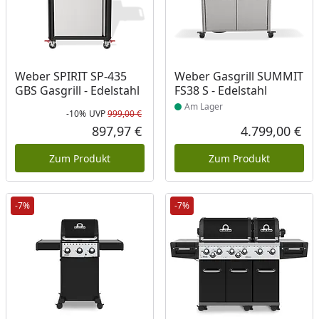
Produkt am Lager
Weber SPIRIT SP-435
Weber Gasgrill SUMMIT
GBS Gasgrill - Edelstahl
FS38 S - Edelstahl
Am Lager
-10%
UVP
999,00 €
Rabatt in Prozent
Ursprünglicher Preis
897,97 €
4.799,00 €
Aktueller Preis
Akt
Zum Produkt
Zum Produkt
-7%
-7%