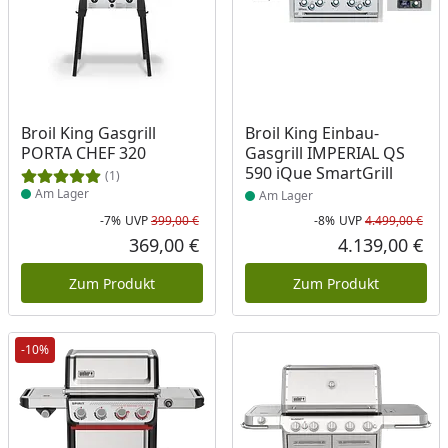
Produkt am Lager
Produkt am Lager
Broil King Gasgrill
Broil King Einbau-
PORTA CHEF 320
Gasgrill IMPERIAL QS
590 iQue SmartGrill
(1)
Am Lager
Am Lager
-7%
UVP
399,00 €
-8%
UVP
4.499,00 €
Rabatt in Prozent
Ursprünglicher Preis
Rab
Urs
369,00 €
4.139,00 €
Aktueller Preis
Akt
Zum Produkt
Zum Produkt
-10%