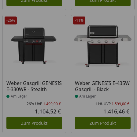
Zum Produkt
Zum Produkt
-26%
-11%
Produkt am Lager
Produkt am Lager
Weber Gasgrill GENESIS
Weber GENESIS E-435W
E-330WR - Stealth
Gasgrill - Black
Am Lager
Am Lager
-26%
UVP
1.499,00 €
-11%
UVP
1.599,00 €
Rabatt in Prozent
Ursprünglicher Preis
Rab
Urs
1.104,52 €
1.416,46 €
Aktueller Preis
Akt
Zum Produkt
Zum Produkt