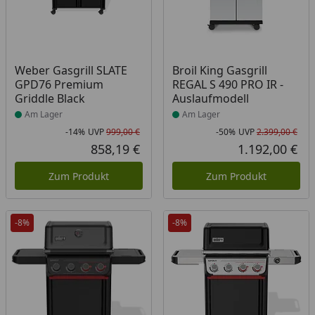
Produkt am Lager
Produkt am Lager
Weber Gasgrill SLATE
Broil King Gasgrill
GPD76 Premium
REGAL S 490 PRO IR -
Griddle Black
Auslaufmodell
Am Lager
Am Lager
-14%
UVP
999,00 €
-50%
UVP
2.399,00 €
Rabatt in Prozent
Ursprünglicher Preis
Rab
Urs
858,19 €
1.192,00 €
Aktueller Preis
Akt
Zum Produkt
Zum Produkt
-8%
-8%