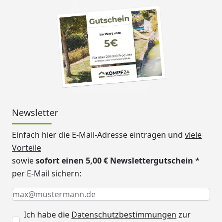
Newsletter
Einfach hier die E-Mail-Adresse eintragen und
viele
Vorteile
sowie
sofort einen 5,00 € Newslettergutschein
*
per E-Mail sichern:
Keine Eingabe erforderlich
Eingabe erforderlich
E-Mail *
Ich habe die
Datenschutzbestimmungen
zur