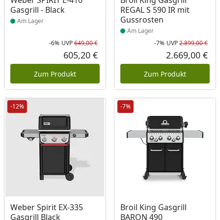
Weber SPIRIT E-410
Broil King Gasgrill
Gasgrill - Black
REGAL S 590 IR mit
Gussrosten
Am Lager
Am Lager
-6%
UVP
649,00 €
-7%
UVP
2.899,00 €
Rabatt in Prozent
Ursprünglicher Preis
Rab
Urs
605,20 €
2.669,00 €
Aktueller Preis
Akt
Zum Produkt
Zum Produkt
-12%
-7%
Produkt am Lager
Produkt am Lager
Weber Spirit EX-335
Broil King Gasgrill
Gasgrill Black
BARON 490