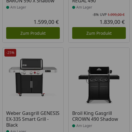
BARON 590 X Shadow
REGAL 490
Am Lager
Am Lager
-8%
UVP
1.999,00 €
Rab
Urs
1.599,00 €
1.839,00 €
Aktueller Preis
Akt
Zum Produkt
Zum Produkt
-25%
Produkt am Lager
Produkt am Lager
Weber Gasgrill GENESIS
Broil King Gasgrill
EX-335 Smart Grill -
CROWN 490 Shadow
Black
Am Lager
Am Lager