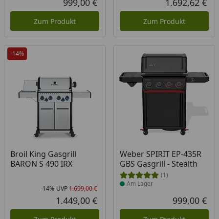
999,00 €
1.692,62 €
Aktueller Preis
Akt
Zum Produkt
Zum Produkt
-14%
Produkt am Lager
Broil King Gasgrill
Weber SPIRIT EP-435R
BARON S 490 IRX
GBS Gasgrill - Stealth
(1)
Am Lager
-14%
UVP
1.699,00 €
Rabatt in Prozent
Ursprünglicher Preis
1.449,00 €
999,00 €
Aktueller Preis
Akt