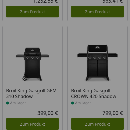
1.232,55 €
563,41 €
Aktueller Preis
Akt
Zum Produkt
Zum Produkt
Produkt am Lager
Produkt am Lager
Broil King Gasgrill GEM
Broil King Gasgrill
310 Shadow
CROWN 420 Shadow
Am Lager
Am Lager
399,00 €
799,00 €
Aktueller Preis
Akt
Zum Produkt
Zum Produkt