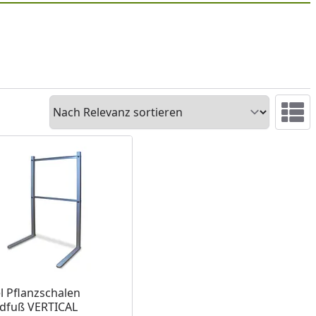
Sortieren
Ansicht 
l Pflanzschalen
dfuß VERTICAL