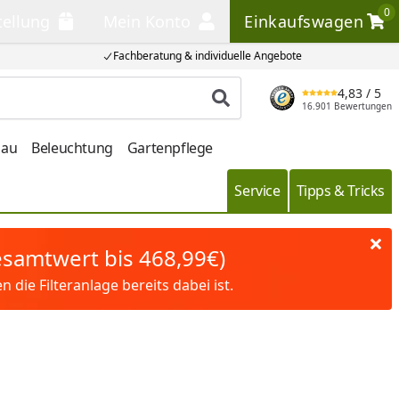
0
tellung
Mein Konto
Einkaufswagen
llung
Mein Konto
Einkaufswagen
Fachberatung & individuelle Angebote
4,83
/ 5
Produkt suchen
16.901 Bewertungen
bau
Beleuchtung
Gartenpflege
Service
Tipps & Tricks
Gesamtwert bis 468,99€)
die Filteranlage bereits dabei ist.