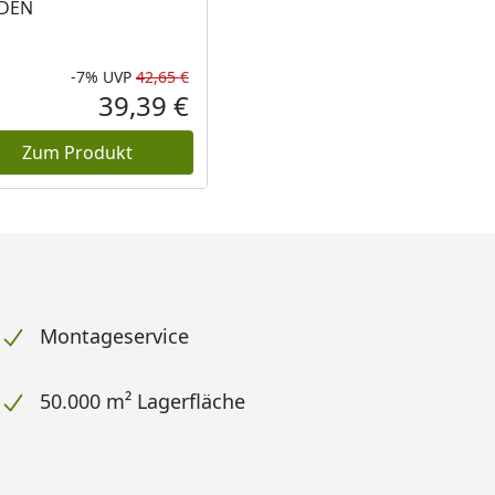
DEN
-7%
UVP
42,65 €
Prozent
cher Preis
Rabatt in Prozent
Ursprünglicher Preis
39,39 €
reis
Aktueller Preis
Zum Produkt
Montageservice
50.000 m² Lagerfläche