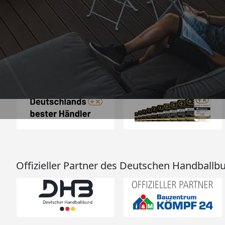
100%. Alles wie besc
“
4,83
/ 5
06.08.202
16.901 Bewertungen
Auszeichnungen
Offizieller Partner des Deutschen Handballb