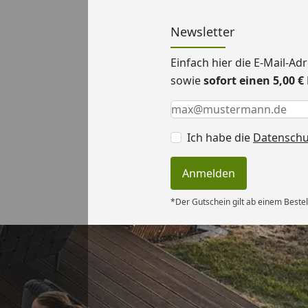
Newsletter
Einfach hier die E-Mail-A
sowie
sofort einen 5,00 
Keine Eingabe erforderlic
Eingabe erforderlich
E-Mail *
Ich habe die
Datensch
Anmelden
*Der Gutschein gilt ab einem Bestel
Versand
rt. Ware passt