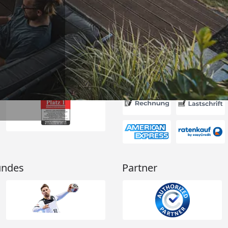
hrieben. Dank
6
Akzeptierte Zahlungsa
undes
Partner