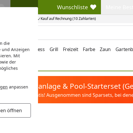
Wunschliste
Meine Bes
Wunschliste
Meine Beste
Kauf auf Rechnung (10 Zahlarten)
m die
e/Vordach
Wellness
Grill
Freizeit
Farbe
Zaun
Garten
e und Anzeigen
ieren. Mit
owie der
mögliches
tis Sandfilteranlage & Pool-Starterset (
ngen
anpassen
ilter&Pflege gratis! Ausgenommen sind Sparsets, bei denen 
gen öffnen
enbausteine
e