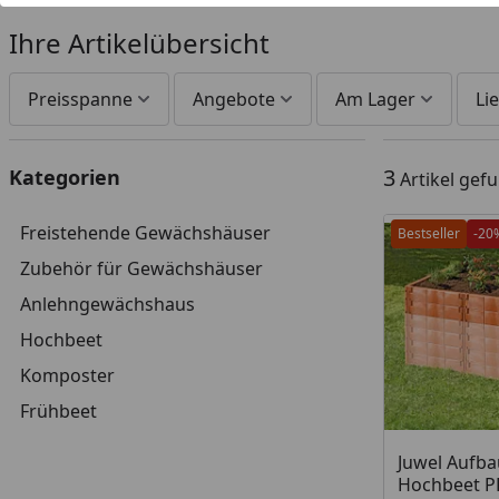
Ihre Artikelübersicht
Preisspanne
Angebote
Am Lager
Lie
3
Kategorien
Artikel gef
Freistehende Gewächshäuser
Bestseller
-20
Zubehör für Gewächshäuser
Anlehngewächshaus
Hochbeet
Komposter
Frühbeet
Produkt am
Juwel Aufba
Hochbeet PR