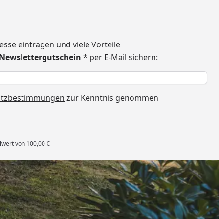
dresse eintragen und
viele Vorteile
€ Newslettergutschein
* per E-Mail sichern:
h
utzbestimmungen
zur Kenntnis genommen
lwert von 100,00 €