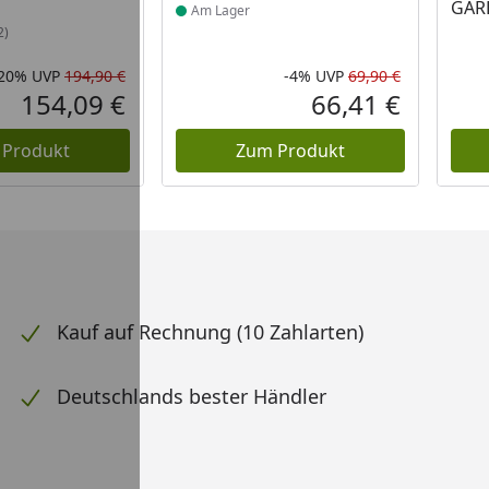
GAR
Am Lager
2)
-20%
UVP
194,90 €
-4%
UVP
69,90 €
Rabatt in Prozent
Ursprünglicher Preis
Rabatt in 
Ursprüngli
154,09 €
66,41 €
Aktueller Preis
Aktueller P
 Produkt
Zum Produkt
Kauf auf Rechnung (10 Zahlarten)
Deutschlands bester Händler