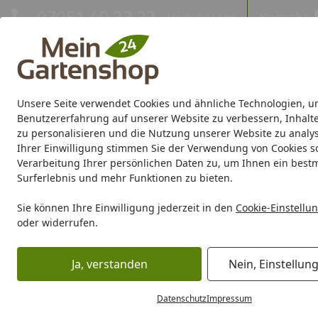
Hotline
07051 / 9 22 22
Kontakt
Mo-Fr. 8-16 Uhr
Kontakt
Eigene Montage-Teams
Unsere Seite verwendet Cookies und ähnliche Technologien, u
Gartenhaus
Gerätehaus
Gewächshaus
Carport/Garag
Benutzererfahrung auf unserer Website zu verbessern, Inhalt
zu personalisieren und die Nutzung unserer Website zu analys
Ihrer Einwilligung stimmen Sie der Verwendung von Cookies s
Marken
Sale %
Verarbeitung Ihrer persönlichen Daten zu, um Ihnen ein best
Surferlebnis und mehr Funktionen zu bieten.
Karibu Pools inkl. gra
Sie können Ihre Einwilligung jederzeit in den
Cookie-Einstellu
oder widerrufen.
Dein Traumpool im Sorglos-Paket: F
Ja, verstanden
Nein, Einstellun
Gewächshaus
Juwel Gartenbausteine
Zubehör für Gart
Startseite
Zubehör für Gartenbaustein
Datenschutz
Impressum