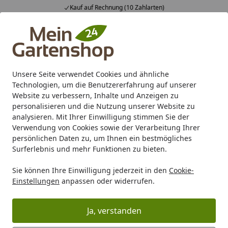
Kauf auf Rechnung (10 Zahlarten)
Alle Produkte
Mein Konto
Wunschl
Ein
4,83
/ 5
Suchen
Unsere Seite verwendet Cookies und ähnliche
Wie wird Tiefkühlversand/Frostfutter versandt?
Technologien, um die Benutzererfahrung auf unserer
Startseite
Website zu verbessern, Inhalte und Anzeigen zu
Wie wird
personalisieren und die Nutzung unserer Website zu
analysieren. Mit Ihrer Einwilligung stimmen Sie der
Tiefkühlversand/Frostfutter
Verwendung von Cookies sowie der Verarbeitung Ihrer
persönlichen Daten zu, um Ihnen ein bestmögliches
versandt?
Surferlebnis und mehr Funktionen zu bieten.
Der Versand erfolgt grundsätzlich nur montags bis
Sie können Ihre Einwilligung jederzeit in den
Cookie-
mittwochs (außer an Feiertagen), um die Anlieferung in
Einstellungen
anpassen oder widerrufen.
der gleichen Woche sicherzustellen. Die Pakete werden
per DPD in Styroporboxen versendet und
eine
Ja, verstanden
Abholung in der Paketfiliale ist nicht vorgesehen
(Kühlkette), Sie müssen die Ware persönlich