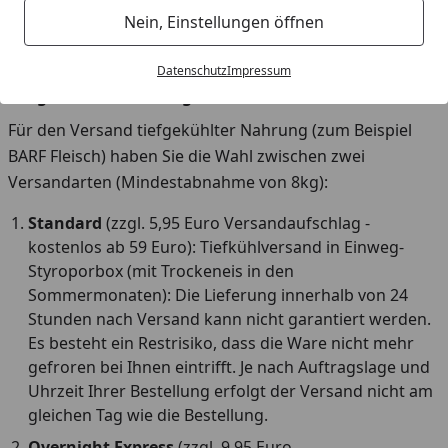
entgegennehmen.
Der Gesetzgeber hat den Widerruf
Nein, Einstellungen öffnen
(Stornierung) und die Retoure von tiefgekühlter
Nahrung aus Gründen der Lebensmittelhygiene
Datenschutz
Impressum
ausgeschlossen (§ 312g Abs. 2 Nr. 2 BGB).
Für den Versand tiefgekühlter Nahrung (zum Beispiel
BARF Fleisch) haben Sie die Wahl zwischen zwei
Versandarten (Mindestabnahme von 8kg):
Standard
(zzgl. 5,95 Euro Versandaufschlag -
kostenlos ab 59 Euro): Tiefkühlversand in Einweg-
Styroporbox (mit Trockeneis in den
Sommermonaten): Die Lieferung innerhalb von 24
Stunden nach Versand kann nicht garantiert werden.
Es besteht ein Restrisiko, dass die Ware nicht mehr
gefroren bei Ihnen eintrifft. Je nach Auftragslage und
Uhrzeit Ihrer Bestellung erfolgt der Versand nicht am
gleichen Tag wie die Bestellung.
Overnight Express
(zzgl. 9,95 Euro