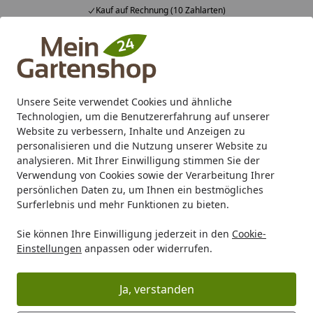
Kauf auf Rechnung (10 Zahlarten)
Alle Produkte
Mein Konto
Wunschl
Ein
4,83
/ 5
Suchen
Unsere Seite verwendet Cookies und ähnliche
Warum wurde meine Bestellung storniert?
Technologien, um die Benutzererfahrung auf unserer
Startseite
Website zu verbessern, Inhalte und Anzeigen zu
Warum wurde meine Bestellung
personalisieren und die Nutzung unserer Website zu
analysieren. Mit Ihrer Einwilligung stimmen Sie der
storniert?
Verwendung von Cookies sowie der Verarbeitung Ihrer
persönlichen Daten zu, um Ihnen ein bestmögliches
Wenn ein Artikel besonders beliebt ist, kann es sein, dass
Surferlebnis und mehr Funktionen zu bieten.
er vergriffen wurde, kurz bevor du die Bestellung
abgeschlossen hast. In ganz seltenen Fällen kann unser
Sie können Ihre Einwilligung jederzeit in den
Cookie-
System das nicht rechtzeitig aktualisieren, sodass die
Einstellungen
anpassen oder widerrufen.
Bestellung erst im Anschluss storniert werden muss.
Sollte der Artikel ausverkauft sein, tut uns das leid. In
Ja, verstanden
diesem Fall können Sie in unserem Onlineshop, neben