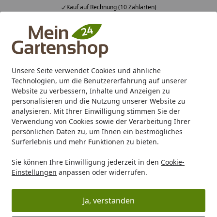
Kauf auf Rechnung (10 Zahlarten)
Alle Produkte
Mein Konto
Wunschl
Ein
4,83
/ 5
Suchen
Unsere Seite verwendet Cookies und ähnliche
Individuelles Angebot
Technologien, um die Benutzererfahrung auf unserer
Startseite
Website zu verbessern, Inhalte und Anzeigen zu
Wie kann ich ein individuelles
personalisieren und die Nutzung unserer Website zu
analysieren. Mit Ihrer Einwilligung stimmen Sie der
Angebot erhalten?
Verwendung von Cookies sowie der Verarbeitung Ihrer
persönlichen Daten zu, um Ihnen ein bestmögliches
Wir erstellen Ihnen gerne ein individuelles, auf Ihre
Surferlebnis und mehr Funktionen zu bieten.
Wünsche zugeschnittenes Angebot. Wenn Sie als Kunde
bei uns registriert sind, dann können Sie alle Angebote
Sie können Ihre Einwilligung jederzeit in den
Cookie-
unter der Rubrik "Mein Konto" und dann weiter unter
Einstellungen
anpassen oder widerrufen.
"Angebotsanfrage" einsehen. Sie finden diese Rubrik in
den Onlineshops jeweils oben rechts, in der obersten
Ja, verstanden
Zeile (Header).