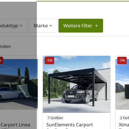
odukttyp
Marke
Weitere Filter
unden
%
-5%
-5%
7 Größen
2 Far
-Carport Linea
SunElements Carport
Xima