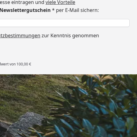
dresse eintragen und
viele Vorteile
€ Newslettergutschein
* per E-Mail sichern:
h
utzbestimmungen
zur Kenntnis genommen
lwert von 100,00 €