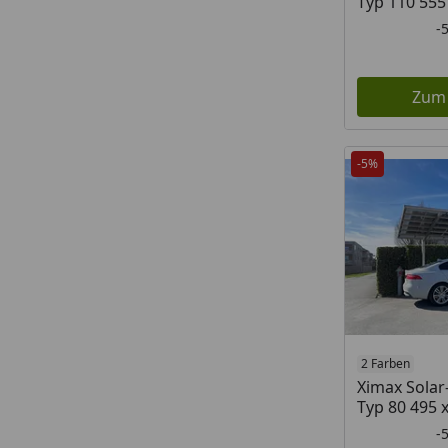
Typ 110 555
-
Zum
-5%
2 Farben
Ximax Solar
Typ 80 495 
-