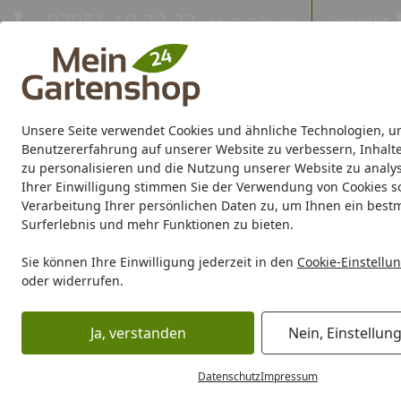
Hotline
07051 / 9 22 22
Kontakt
Mo-Fr. 8-16 Uhr
Kontakt
Eigene Montage-Teams
Unsere Seite verwendet Cookies und ähnliche Technologien, u
Gartenhaus
Gerätehaus
Gewächshaus
Carport/Garag
Benutzererfahrung auf unserer Website zu verbessern, Inhalt
zu personalisieren und die Nutzung unserer Website zu analys
Ihrer Einwilligung stimmen Sie der Verwendung von Cookies s
Marken
Sale %
Verarbeitung Ihrer persönlichen Daten zu, um Ihnen ein best
Surferlebnis und mehr Funktionen zu bieten.
Karibu Pools inkl. gra
Sie können Ihre Einwilligung jederzeit in den
Cookie-Einstellu
oder widerrufen.
Dein Traumpool im Sorglos-Paket: F
Ja, verstanden
Nein, Einstellun
Carport/Garage/Vordach
Solarcarport
Solarcarports au
Startseite
Solarcarports aus Aluminium
Datenschutz
Impressum