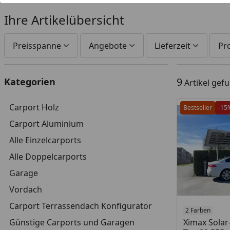
Ihre Artikelübersicht
Preisspanne
Angebote
Lieferzeit
Pr
9
Kategorien
Artikel gef
Carport Holz
Bestseller
-15
Carport Aluminium
Alle Einzelcarports
Alle Doppelcarports
Garage
Vordach
Carport Terrassendach Konfigurator
2 Farben
Günstige Carports und Garagen
Ximax Solar