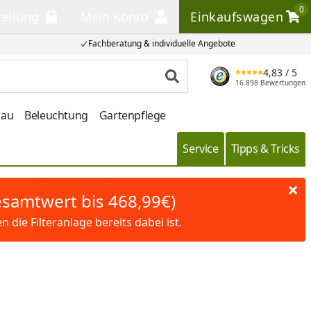
0
tellung
Mein Konto
Einkaufswagen
llung
Mein Konto
Einkaufswagen
Fachberatung & individuelle Angebote
4,83
/ 5
Produkt suchen
16.898 Bewertungen
bau
Beleuchtung
Gartenpflege
Service
Tipps & Tricks
Gesamtwert bis 468,99€)
die Filteranlage bereits dabei ist.