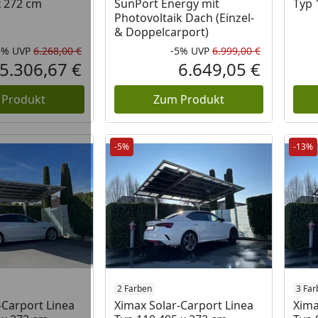
x 272 cm
SunPort Energy mit
Typ 
Photovoltaik Dach (Einzel-
& Doppelcarport)
5%
UVP
6.268,00 €
-5%
UVP
6.999,00 €
Rabatt in Prozent
Ursprünglicher Preis
Rabatt in 
Ursprüngli
5.306,67 €
6.649,05 €
Aktueller Preis
Aktueller P
 Produkt
Zum Produkt
-5%
-13%
2 Farben
3 Far
-Carport Linea
Ximax Solar-Carport Linea
Xima