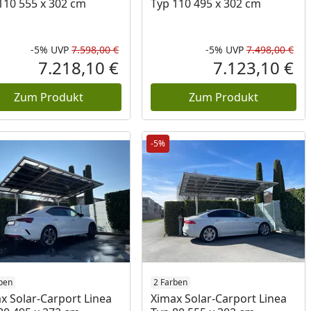
110 555 x 302 cm
Typ 110 495 x 302 cm
-5%
UVP
7.598,00 €
-5%
UVP
7.498,00 €
Prozent
cher Preis
Rabatt in Prozent
Ursprünglicher Preis
Rab
Urs
7.218,10 €
7.123,10 €
reis
Aktueller Preis
Akt
Zum Produkt
Zum Produkt
-5%
ben
2 Farben
x Solar-Carport Linea
Ximax Solar-Carport Linea