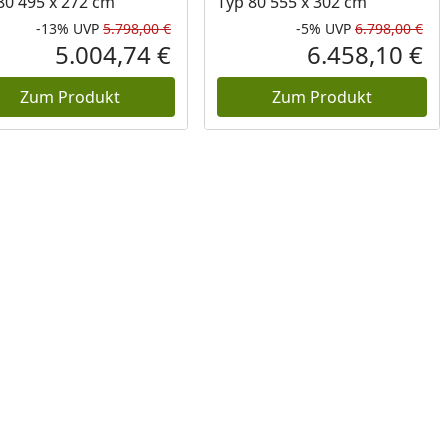
80 495 x 272 cm
Typ 80 555 x 302 cm
-13%
UVP
5.798,00 €
-5%
UVP
6.798,00 €
Prozent
cher Preis
Rabatt in Prozent
Ursprünglicher Preis
Rab
Urs
5.004,74 €
6.458,10 €
reis
Aktueller Preis
Akt
Zum Produkt
Zum Produkt