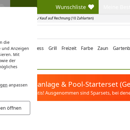
Wunschliste
Meine Bes
Wunschliste
Meine Beste
Kauf auf Rechnung (10 Zahlarten)
m die
e/Vordach
Wellness
Grill
Freizeit
Farbe
Zaun
Garten
e und Anzeigen
ieren. Mit
owie der
mögliches
tis Sandfilteranlage & Pool-Starterset (
ngen
anpassen
ilter&Pflege gratis! Ausgenommen sind Sparsets, bei denen 
gen öffnen
s Aluminium