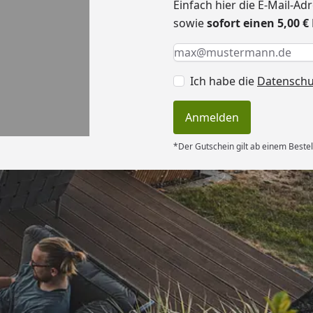
Einfach hier die E-Mail-A
sowie
sofort einen 5,00 
Keine Eingabe erforderlic
Eingabe erforderlich
E-Mail *
Ich habe die
Datensch
Anmelden
*Der Gutschein gilt ab einem Bestel
Versand
sverhältnis
“
6