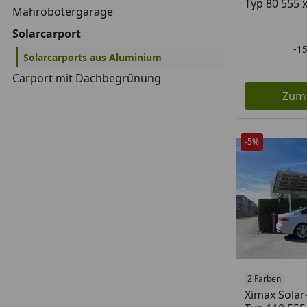
Typ 80 555 
Mährobotergarage
Solarcarport
-1
Solarcarports aus Aluminium
Carport mit Dachbegrünung
Zum
-5%
2 Farben
Ximax Solar