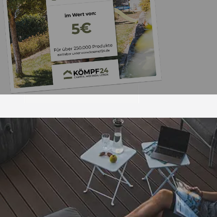
Trusted Shops
„Das Preis/Leistung
war gut
4,83
/ 5
04.08.202
16.898 Bewertungen