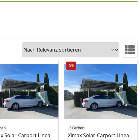
Sortieren
Ansicht 
-5%
ben
2 Farben
x Solar-Carport Linea
Ximax Solar-Carport Linea