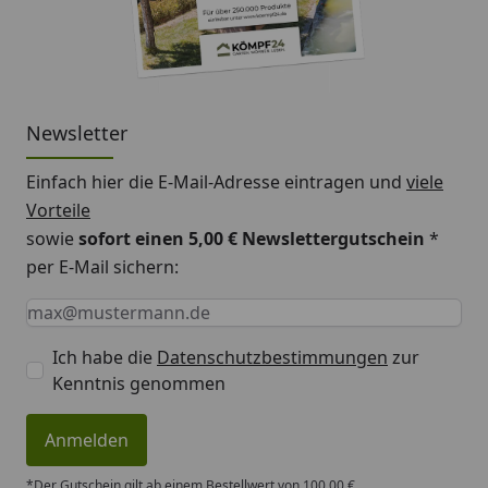
Newsletter
Einfach hier die E-Mail-Adresse eintragen und
viele
Vorteile
sowie
sofort einen 5,00 € Newslettergutschein
*
per E-Mail sichern:
Keine Eingabe erforderlich
Eingabe erforderlich
E-Mail *
Ich habe die
Datenschutzbestimmungen
zur
Kenntnis genommen
Anmelden
*Der Gutschein gilt ab einem Bestellwert von 100,00 €