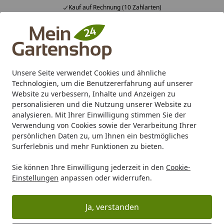
Kauf auf Rechnung (10 Zahlarten)
Alle Produkte
Mein Konto
Wunschl
Ein
4,83
/ 5
Suchen
Unsere Seite verwendet Cookies und ähnliche
Technologien, um die Benutzererfahrung auf unserer
Karibu Pools inkl. gratis Sandfilteranlage & Pool-
Website zu verbessern, Inhalte und Anzeigen zu
Starterset (Gesamtwert bis 468,99€)
personalisieren und die Nutzung unserer Website zu
analysieren. Mit Ihrer Einwilligung stimmen Sie der
Verwendung von Cookies sowie der Verarbeitung Ihrer
Carport/Garage/Vordach
Günstige Carports und Garagen
persönlichen Daten zu, um Ihnen ein bestmögliches
Startseite
Surferlebnis und mehr Funktionen zu bieten.
Garagen
Sie können Ihre Einwilligung jederzeit in den
Cookie-
Einstellungen
anpassen oder widerrufen.
Ihre Artikelübersicht
Ja, verstanden
Kategorien