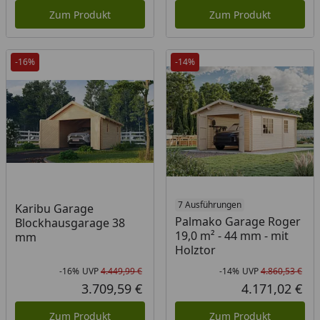
Zum Produkt
Zum Produkt
-16%
-14%
7 Ausführungen
Karibu Garage
Palmako Garage Roger
Blockhausgarage 38
19,0 m² - 44 mm - mit
mm
Holztor
-16%
UVP
4.449,99 €
-14%
UVP
4.860,53 €
Rabatt in Prozent
Ursprünglicher Preis
Rab
Urs
3.709,59 €
4.171,02 €
Aktueller Preis
Akt
Zum Produkt
Zum Produkt