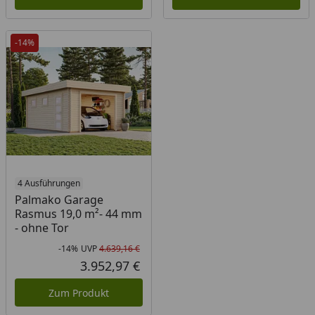
-14%
4 Ausführungen
Palmako Garage
Rasmus 19,0 m²- 44 mm
- ohne Tor
-14%
UVP
4.639,16 €
Rabatt in Prozent
Ursprünglicher Preis
3.952,97 €
Aktueller Preis
Zum Produkt