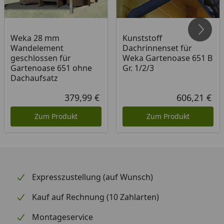
Ausführung
Kesseldruckimprägniert
Garantie
5 Jahre auf alle Holzteile
Weka 28 mm
Kunststoff
Wandelement
Dachrinnenset für
Dachschindeln
10 Pakete (Größe 1)
geschlossen für
Weka Gartenoase 651 B
inkl.
13 Pakete (Größe 2)
Gartenoase 651 ohne
Gr. 1/2/3
17 Pakete (Größe 3)
Dachaufsatz
379,99 €
606,21 €
Dachrinnenbedarf
Kunststoff Dachrinnenset
Aktueller Preis
Akt
(optional als Zubehör
Zum Produkt
Zum Produkt
erhältlich)
Montage
Montage zum günstigen
Festpreis möglich
Expresszustellung (auf Wunsch)
Optionale Erweiterungen (siehe Reiter "Zubehör"):
Kauf auf Rechnung (10 Zahlarten)
Dachrinnenset
Kunststoff- Dachrinne (zur
Montageservice