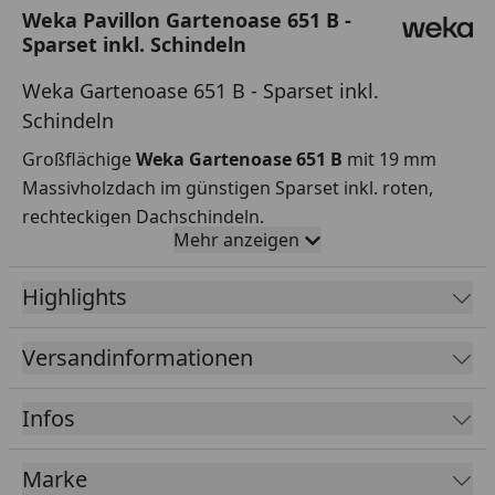
Weka Pavillon Gartenoase 651 B -
Sparset inkl. Schindeln
Weka Gartenoase 651 B - Sparset inkl.
Schindeln
Großflächige
Weka Gartenoase 651 B
mit 19 mm
Massivholzdach im günstigen Sparset inkl. roten,
rechteckigen Dachschindeln.
Mehr anzeigen
Sockelmaß (Breite
263 x 514 cm (Größe 1)
Highlights
x Tiefe)
310 x 608 cm (Größe 2)
357 x 702 cm (Größe 3)
Versandinformationen
Überdachte
333 x 584 cm (Größe 1)
Infos
Fläche
380 x 678 cm (Größe 2)
433 x 778 cm (Größe 3)
Marke
Traufhöhe
205 cm (Größe 1)