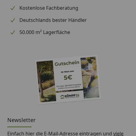
Regenwassersammlung)
Kostenlose Fachberatung
Wandelement
Deutschlands bester Händler
H-Anker
Terrassendielen Komplett-Bausatz
50.000 m² Lagerfläche
Weka Gartenoase 651 B Gr. 1
Montageanleitung
Weka Gartenoase 651 B Gr. 2
Montageanleitung
Weka Gartenoase 651 B Gr. 3
Montageanleitung
Weka Gartenoase 651 B Gr. 1 Technische
Daten
Newsletter
Weka Gartenoase 651 B Gr. 2 Technische
Einfach hier die E-Mail-Adresse eintragen und
viele
Daten