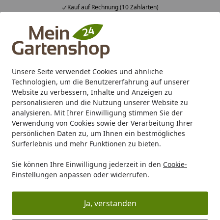
Kauf auf Rechnung (10 Zahlarten)
Alle Produkte
Mein Konto
Wunschl
Ein
4,83
/ 5
Suchen
Unsere Seite verwendet Cookies und ähnliche
Technologien, um die Benutzererfahrung auf unserer
Karibu Pools inkl. gratis Sandfilteranlage & Pool-
Website zu verbessern, Inhalte und Anzeigen zu
Starterset (Gesamtwert bis 468,99€)
personalisieren und die Nutzung unserer Website zu
analysieren. Mit Ihrer Einwilligung stimmen Sie der
Verwendung von Cookies sowie der Verarbeitung Ihrer
Gartenhaus
Pavillon / Laube
Viereck Pavillon
Weka Pavi
persönlichen Daten zu, um Ihnen ein bestmögliches
Startseite
Surferlebnis und mehr Funktionen zu bieten.
Weka Pavillon Gartenoase 651 B -
Sie können Ihre Einwilligung jederzeit in den
Cookie-
Sparset inkl. Schindeln
Einstellungen
anpassen oder widerrufen.
Ja, verstanden