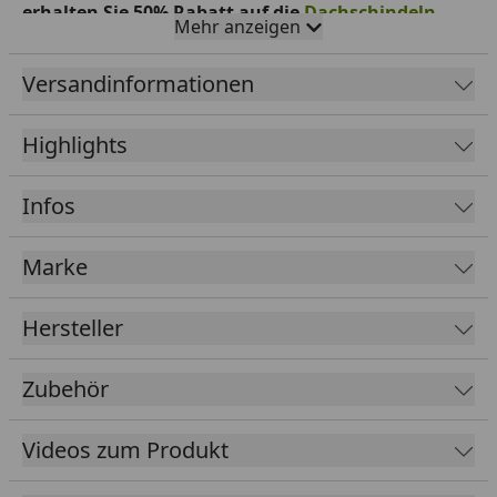
erhalten Sie 50% Rabatt auf die
Dachschindeln
.
Mehr anzeigen
Der Rabatt wird im Warenkorb automatisch
abgezogen.
Versandinformationen
Wand: 45 mm starke Blockbohlen mit Nut und
Highlights
Feder; klassisches Stecksystem
Größe 1: 380 cm x 300 cm, Größe 2: 380 cm x 380
Infos
cm
19 mm Massivholz-Satteldach
Marke
Hochwertige Rahmen-Einzeltür (81 cm x 173 cm)
2 Dreh-/Kippfenster
Hersteller
Vordach 200 cm und Terrasse
Sämtliche Holzteile aus nordischem Fichtenholz
Zubehör
Ausführung: naturbelassen
Videos zum Produkt
Boden: 19 mm Massivholzdielen mit Nut und Feder
Unterkonstruktion aus kesseldruckimprägnierten