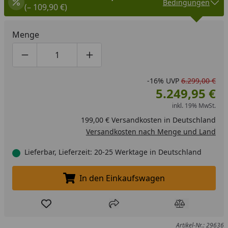
Bedingungen
(– 109,90 €)
Menge
Produktmenge um eins verringern
Produktmenge manuell eingeben
Produktmenge um eins erhöhen
-16%
UVP
6.299,00 €
5.249,95 €
inkl. 19% MwSt.
199,00 € Versandkosten in Deutschland
Versandkosten nach Menge und Land
Lieferbar, Lieferzeit: 20-25 Werktage in Deutschland
In den Einkaufswagen
In den Einkaufswagen legen
Produkt zur Wunschliste hinzufügen
Teilen
Produkt Ver
Artikel-Nr.: 29636