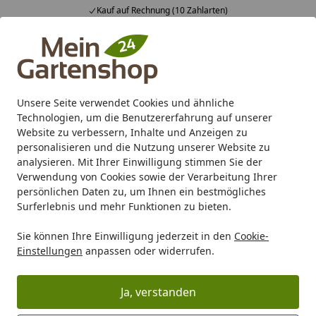
Kauf auf Rechnung (10 Zahlarten)
Alle Produkte
Mein Konto
Wunschl
Ein
4,83
/ 5
Suchen
Unsere Seite verwendet Cookies und ähnliche
Technologien, um die Benutzererfahrung auf unserer
Karibu Pools inkl. gratis Sandfilteranlage & Pool-
Website zu verbessern, Inhalte und Anzeigen zu
Starterset (Gesamtwert bis 468,99€)
personalisieren und die Nutzung unserer Website zu
analysieren. Mit Ihrer Einwilligung stimmen Sie der
Verwendung von Cookies sowie der Verarbeitung Ihrer
Gartenhaus
Gartenhaus nach Material
Holz Gartenhaus
persönlichen Daten zu, um Ihnen ein bestmögliches
Startseite
Surferlebnis und mehr Funktionen zu bieten.
Weka 45 mm Gartenhaus 135 B mit
Sie können Ihre Einwilligung jederzeit in den
Cookie-
Vordach +Terrasse
Einstellungen
anpassen oder widerrufen.
Ja, verstanden