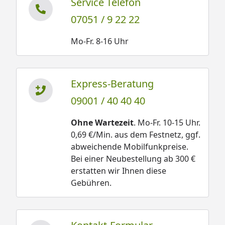
Service Telefon
Terrasse Gr. 2 Technische Daten
07051 / 9 22 22
Weka 45 mm Gartenhaus 135 mit Vordach +
Mo-Fr. 8-16 Uhr
Terrasse Gr. 1 Fundamentplan
Weka 45 mm Gartenhaus 135 mit Vordach +
Terrasse Gr. 2 Fundamentplan
Express-Beratung
Sämtliche Modelle werden naturbelassen, ohne
09001 / 40 40 40
Dekorationsmaterial und solange nicht anders
Ohne Wartezeit
. Mo-Fr. 10-15 Uhr.
angegeben, ohne Dacheindeckung geliefert.
0,69 €/Min. aus dem Festnetz, ggf.
Für alle Holzteile, die Konstruktion sowie für die
abweichende Mobilfunkpreise.
Verarbeitung gewähren wir Ihnen in
Bei einer Neubestellung ab 300 €
Zusammenarbeit mit der Firma Weka
5 Jahre
erstatten wir Ihnen diese
Garantie
. (
Garantiebestimmungen
)
Gebühren.
Bitte beachten Sie:
-Die Abbildungen zeigen ggf. Zubehör, welches nicht