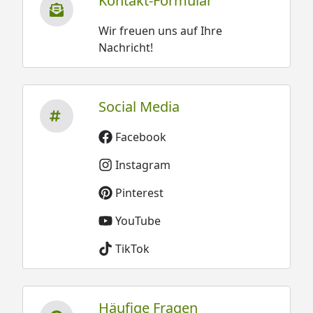
Kontakt-Formular
im Lieferumfang enthalten ist.
-Bei den Bilder handelt es sich ggf.
Wir freuen uns auf Ihre
Nachricht!
um Beispieldarstellungen, die im Lieferumfang
enthaltenen Artikel können in Ihrer Beschaffenheit
abweichen. Fragen Sie im Zweifelsfall einfach unsere
Kundenberater!
Social Media
Facebook
Instagram
Pinterest
YouTube
TikTok
Häufige Fragen