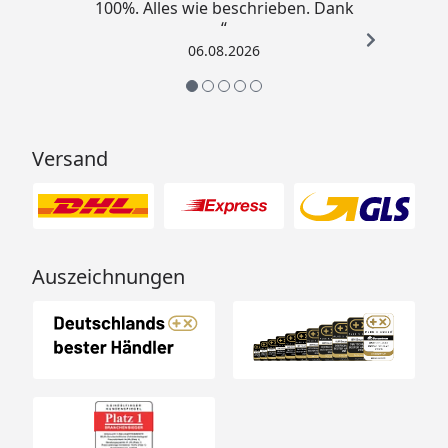
100%. Alles wie beschrieben. Dank
Traufbleche
(optional erhältlich - siehe
“
Reiter "Zubehör")
06.08.2026
Bedarf
3 Stück (Größe 1)
Firstabdeckungen
3 Stück (Größe 2)
(optional erhältlich - siehe
Reiter "Zubehör")
Versand
Dachschindelbedarf
10 Pakete (Größe 1)
11 Pakete (Größe 2)
(optional erhältlich - siehe
Reiter "Zubehör")
Auszeichnungen
Dachrinnenbedarf
Kunststoff Dachrinnenset
mit Fallrohren
(optional erhältlich - siehe
Reiter "Zubehör")
Blendenbedarf zur
6 Stück (beide Größen)
Abdeckung der
(optional erhältlich - siehe