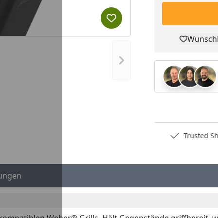
Produkt zur Wunschliste hi
Wunschl
Pro
Nächstes Bild anzeigen
Deutschlands bester Händler
Trusted S
ungen