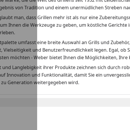
ie Marke, die die Welt des Grillens seit 1952 mit Leidenscha
rgebnis von Tradition und einem unermüdlichen Streben nach
laubt man, dass Grillen mehr ist als nur eine Zubereitungs
 um Ihnen die Werkzeuge zu geben, um köstliche Gerichte i
erleben.
palette umfasst eine breite Auswahl an Grills und Zubehör,
t, Vielseitigkeit und Benutzerfreundlichkeit legen. Egal, ob S
ten möchten - Weber bietet Ihnen die Möglichkeiten, Ihre k
ät und Langlebigkeit ihrer Produkte zeichnen sich durch r
auf Innovation und Funktionalität, damit Sie ein unvergess
 zu Generation weitergegeben wird.