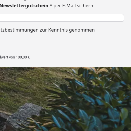
€ Newslettergutschein
* per E-Mail sichern:
h
utzbestimmungen
zur Kenntnis genommen
lwert von 100,00 €