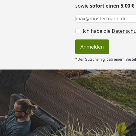
sowie
sofort einen 5,00 
Keine Eingabe erforderlic
Eingabe erforderlich
E-Mail *
Ich habe die
Datensch
Anmelden
*Der Gutschein gilt ab einem Bestel
Versand
rt. Ware passt
hrieben. Dank
6