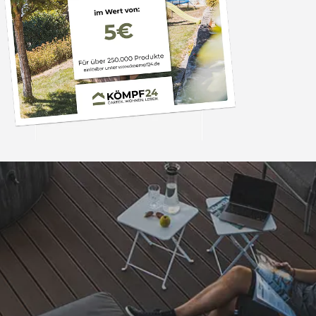
Trusted Shops
„Super schnell gelife
100%. Alles wie besc
“
4,83
/ 5
06.08.202
16.901 Bewertungen