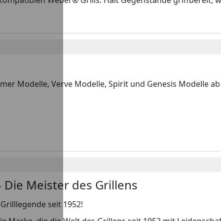
mpatiblen Weber® Grills. Hält Gegenstände griffbereit, w
mer Modelle, Verve Modelle, Spirit und Genesis Modelle 
 Die Meister des Grillens
Grilllegende seit 1952!