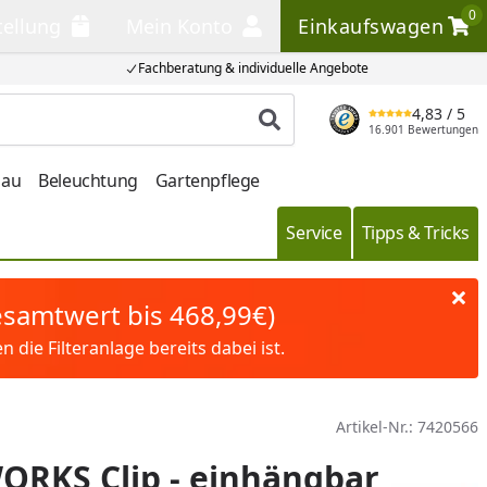
0
tellung
Mein Konto
Einkaufswagen
llung
Mein Konto
Einkaufswagen
Fachberatung & individuelle Angebote
4,83
/ 5
Produkt suchen
16.901 Bewertungen
bau
Beleuchtung
Gartenpflege
Service
Tipps & Tricks
Gesamtwert bis 468,99€)
die Filteranlage bereits dabei ist.
Artikel-Nr.:
7420566
ORKS Clip - einhängbar