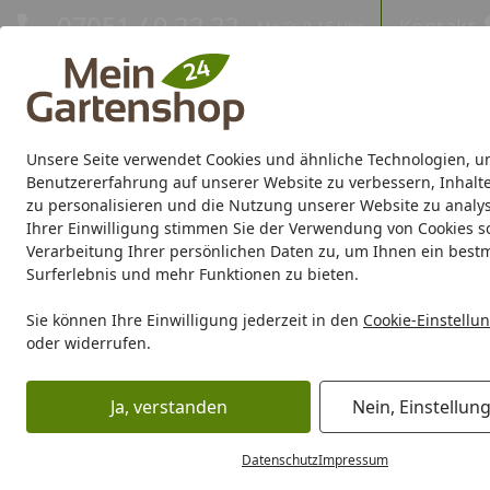
Hotline
07051 / 9 22 22
Kontakt
Mo-Fr. 8-16 Uhr
Kontakt
Eigene Montage-Teams
Unsere Seite verwendet Cookies und ähnliche Technologien, u
Gartenhaus
Gerätehaus
Gewächshaus
Carport/Garag
Benutzererfahrung auf unserer Website zu verbessern, Inhalt
zu personalisieren und die Nutzung unserer Website zu analys
Ihrer Einwilligung stimmen Sie der Verwendung von Cookies s
Marken
Sale %
Verarbeitung Ihrer persönlichen Daten zu, um Ihnen ein best
Surferlebnis und mehr Funktionen zu bieten.
Karibu Pools inkl. gra
Sie können Ihre Einwilligung jederzeit in den
Cookie-Einstellu
oder widerrufen.
Dein Traumpool im Sorglos-Paket: F
Ja, verstanden
Nein, Einstellun
Grill
Grill Marken
Weber
Weber Grillzubehör
Weber 
Startseite
Datenschutz
Impressum