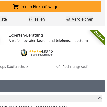
In den Einkaufswagen
In den Einkaufswagen legen
nzufügen
iste
Teilen
Vergleichen
dukt zur Wunschliste hinzufügen
Teilen
Produkt Vergle
Online
Experten-Beratung
Anrufen, beraten lassen und telefonisch bestellen.
4,83
/ 5
16.901 Bewertungen
hops Käuferschutz
Rechnungskauf