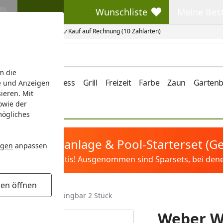
Wunschliste
Meine Bes
Wunschliste
Meine Beste
Kauf auf Rechnung (10 Zahlarten)
m die
e/Vordach
Wellness
Grill
Freizeit
Farbe
Zaun
Garten
e und Anzeigen
ieren. Mit
owie der
mögliches
tis Sandfilteranlage & Pool-Starterset (
ngen
anpassen
ilter&Pflege gratis! Ausgenommen sind Sparsets, bei denen 
gen öffnen
WORKS Clip - einhängbar 2 Stück
Weber W