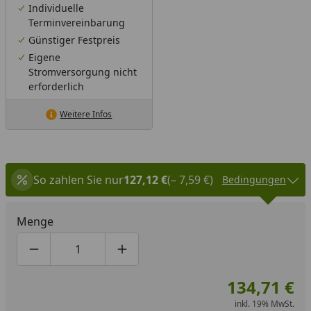
Individuelle
Terminvereinbarung
Günstiger Festpreis
Eigene
Stromversorgung nicht
erforderlich
Weitere Infos
So zahlen Sie nur
127,12 €
(– 7,59 €)
Bedingungen
Menge
Produktmenge um eins verringern
Produktmenge manuell eingeben
Produktmenge um eins erhöhen
134,71 €
inkl. 19% MwSt.