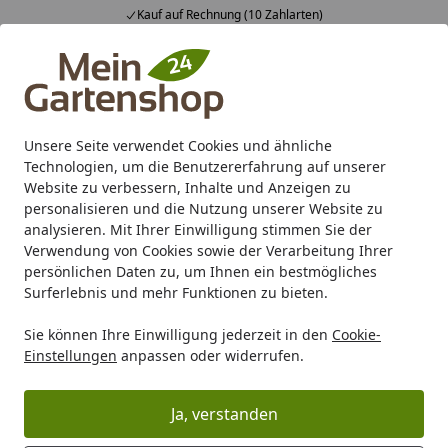
Kauf auf Rechnung (10 Zahlarten)
Alle Produkte
Mein Konto
Wunschl
Ein
4,83
/ 5
Suchen
Unsere Seite verwendet Cookies und ähnliche
Technologien, um die Benutzererfahrung auf unserer
Karibu Pools inkl. gratis Sandfilteranlage & Pool-
Website zu verbessern, Inhalte und Anzeigen zu
Starterset (Gesamtwert bis 468,99€)
personalisieren und die Nutzung unserer Website zu
analysieren. Mit Ihrer Einwilligung stimmen Sie der
Verwendung von Cookies sowie der Verarbeitung Ihrer
Gartenhaus
Zubehör für Gartenhäuser
Dachrinnen
Pa
persönlichen Daten zu, um Ihnen ein bestmögliches
Startseite
Surferlebnis und mehr Funktionen zu bieten.
Palmako Kunststoff Regenrinnen-
Sie können Ihre Einwilligung jederzeit in den
Cookie-
Set 4000 mm für Flachdach-
Einstellungen
anpassen oder widerrufen.
Gartenhäuser
Ja, verstanden