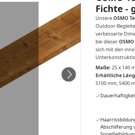
Fichte - 
Unsere
OSMO Ter
Outdoor-Begleiter
verbesserte Dime
bei dieser
OSMO 
sich mit den inn
Unterkonstruktio
Maße:
25 x 140 
Erhältliche Län
5100 mm, 5400 
Dauerhaftigkei
Haarrissbildun
Abschilferung
Spreißelbildung