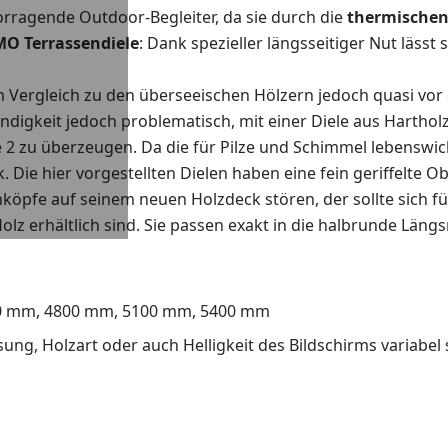
rragende Outdoor-Begleiter, da sie durch die
thermische
O Terrassendiele
: Dank spezieller längsseitiger Nut lässt
 Vergleich zu den überseeischen Hölzern jedoch quasi vor d
digkeit jedoch problematisch, mit einer Diele aus Harthol
e 2 zu überzeugen. Da die für Pilze und Schimmel lebenswi
Die hier vorgestellten Dielen haben eine fein geriffelte Ob
öpfe auf seinem neuen Holzdeck stören, der sollte sich für
olz erhältlich sind. Sie passen exakt in die halbrunde Län
0 mm, 4800 mm, 5100 mm, 5400 mm
ng, Holzart oder auch Helligkeit des Bildschirms variabel 