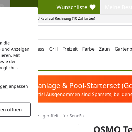
Wunschliste
Meine Bes
Wunschliste
Meine Beste
Kauf auf Rechnung (10 Zahlarten)
m die
e/Vordach
Wellness
Grill
Freizeit
Farbe
Zaun
Garten
e und Anzeigen
ieren. Mit
owie der
mögliches
tis Sandfilteranlage & Pool-Starterset (
ngen
anpassen
ilter&Pflege gratis! Ausgenommen sind Sparsets, bei denen 
gen öffnen
ele Thermo-Fichte - geriffelt - für SenoFix
OSMO Te