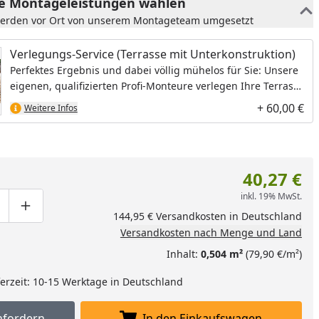
he Montageleistungen wählen
werden vor Ort von unserem Montageteam umgesetzt
Verlegungs-Service (Terrasse mit Unterkonstruktion)
Perfektes Ergebnis und dabei völlig mühelos für Sie: Unsere
eigenen, qualifizierten Profi-Monteure verlegen Ihre Terrasse
inkl. Unterkonstruktion.
+ 60,00 €
Weitere Infos
40,27 €
inkl. 19% MwSt.
ge um eins verringern
duktmenge manuell eingeben
Produktmenge um eins erhöhen
144,95 € Versandkosten in Deutschland
Versandkosten nach Menge und Land
Inhalt:
0,504 m²
(79,90 €/m²)
eferzeit: 10-15 Werktage in Deutschland
nfordern
In den Einkaufswagen