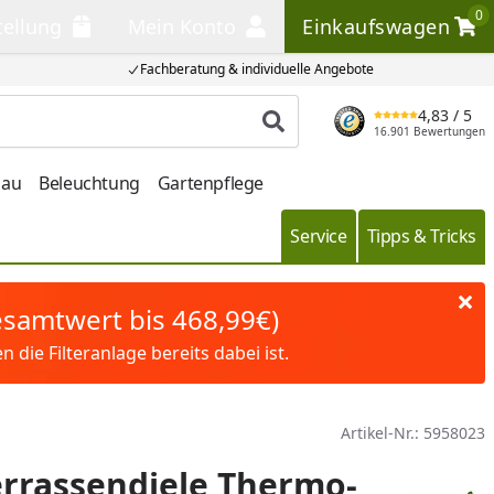
0
tellung
Mein Konto
Einkaufswagen
llung
Mein Konto
Einkaufswagen
Fachberatung & individuelle Angebote
4,83
/ 5
Produkt suchen
16.901 Bewertungen
bau
Beleuchtung
Gartenpflege
Service
Tipps & Tricks
Gesamtwert bis 468,99€)
die Filteranlage bereits dabei ist.
Artikel-Nr.:
5958023
rrassendiele Thermo-