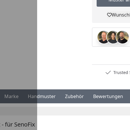
Wunschl
Pro
Deutschlands bester Händler
Trusted S
Marke
Handmuster
Zubehör
Bewertungen
 - für SenoFix