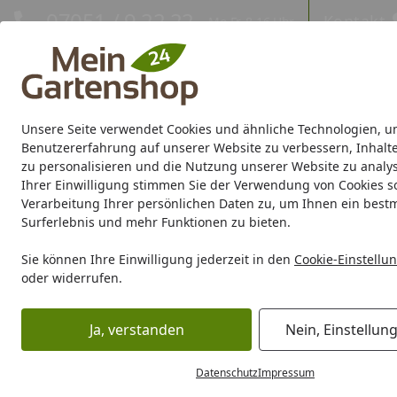
Hotline
07051 / 9 22 22
Kontakt
Mo-Fr. 8-16 Uhr
Kontakt
Eigene Montage-Teams
Unsere Seite verwendet Cookies und ähnliche Technologien, u
Gartenhaus
Gerätehaus
Gewächshaus
Carport/Garag
Benutzererfahrung auf unserer Website zu verbessern, Inhalt
zu personalisieren und die Nutzung unserer Website zu analys
Ihrer Einwilligung stimmen Sie der Verwendung von Cookies s
Marken
Sale %
Verarbeitung Ihrer persönlichen Daten zu, um Ihnen ein best
Surferlebnis und mehr Funktionen zu bieten.
Karibu Pools inkl. gra
Sie können Ihre Einwilligung jederzeit in den
Cookie-Einstellu
oder widerrufen.
Dein Traumpool im Sorglos-Paket: F
Ja, verstanden
Nein, Einstellun
Freizeit
Terrassendielen
Thermoholz
OSMO Terrassendi
Startseite
Datenschutz
Impressum