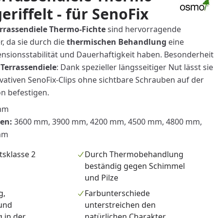
geriffelt - für SenoFix
rassendiele Thermo-Fichte
sind hervorragende
, da sie durch die
thermischen Behandlung
eine
nsionsstabilität und Dauerhaftigkeit haben. Besonderheit
Terrassendiele
: Dank spezieller längsseitiger Nut lässt sie
ovativen SenoFix-Clips ohne sichtbare Schrauben auf der
n befestigen.
mm
gen:
3600 mm, 3900 mm, 4200 mm, 4500 mm, 4800 mm,
mm
tsklasse 2
Durch Thermobehandlung
beständig gegen Schimmel
und Pilze
g,
Farbunterschiede
 und
unterstreichen den
 in der
natürlichen Charakter