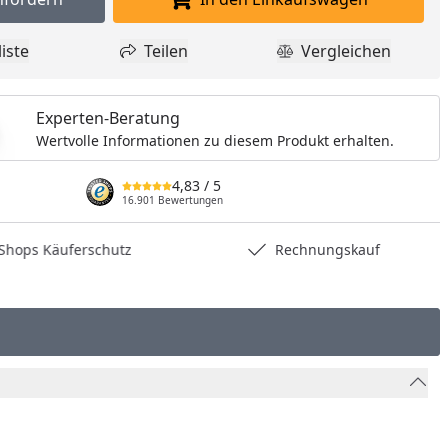
Muster anfordern
In den Einkaufswagen l
iste
Teilen
Vergleichen
dukt zur Wunschliste hinzufügen
Teilen
Produkt Vergle
Experten-Beratung
Wertvolle Informationen zu diesem Produkt erhalten.
4,83
/ 5
16.901 Bewertungen
hops Käuferschutz
Rechnungskauf