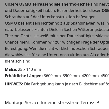
Unsere
OSMO Terrassendiele Thermo-Fichte
sind hervo
und Dauerhaftigkeit haben. Besonderheit bei dieser
OSM
Schrauben auf der Unterkonstruktion befestigen.
OSMO bezieht sein Fichtenholz aus Skandinavien, was im
naturbelassene Fichten-Diele in Sachen Witterungsbestän
Thermo-Fichte, sie weiß mit einer Dauerhaftigkeitsklass
Chance mehr. Kommen wir zur wichtigen Frage der Optik. 
Befestigung. Wen die nicht wirklich hübschen Schraubenk
die wahlweise für eine Unterkonstruktion aus Alu oder H
identisch sind.
Maße:
25 x 140 mm
Erhältliche Längen:
3600 mm, 3900 mm, 4200 mm, 450
HINWEIS:
Die Farbgebung kann je nach Bildschirmauflösu
Montage-Service für eine stressfreie Terrasse!