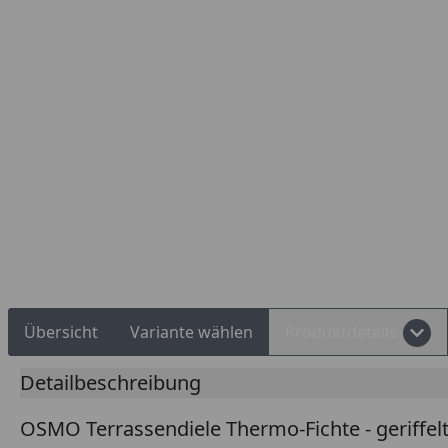
Rechnungskauf
Montageservice
Übersicht
Variante wählen
Produktdetails
Detailbeschreibung
OSMO Terrassendiele Thermo-Fichte - geriffelt