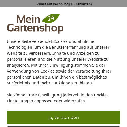
Kauf auf Rechnung (10 Zahlarten)
Alle Produkte
Mein Konto
Wunschl
Ein
4,83
/ 5
Suchen
Unsere Seite verwendet Cookies und ähnliche
Technologien, um die Benutzererfahrung auf unserer
Karibu Pools inkl. gratis Sandfilteranlage & Pool-
Website zu verbessern, Inhalte und Anzeigen zu
Starterset (Gesamtwert bis 468,99€)
personalisieren und die Nutzung unserer Website zu
analysieren. Mit Ihrer Einwilligung stimmen Sie der
Verwendung von Cookies sowie der Verarbeitung Ihrer
Sale %
Pavillon & Gartenlaube Sale
persönlichen Daten zu, um Ihnen ein bestmögliches
Startseite
Surferlebnis und mehr Funktionen zu bieten.
Pavillon & Gartenlaube Sale
Sie können Ihre Einwilligung jederzeit in den
Cookie-
Einstellungen
anpassen oder widerrufen.
Ihre Artikelübersicht
Ja, verstanden
Kategorien