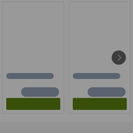
Hochlochziegel- und
Betonmauerwerk
Gutta Rechteckvordach BS 3D - Line
Montageanleitung
Gutta Katalog Haustürvordächer
CE Kennzeichnung