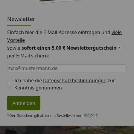
Newsletter
Einfach hier die E-Mail-Adresse eintragen und
viele
Vorteile
sowie
sofort einen 5,00 € Newslettergutschein
*
per E-Mail sichern:
Keine Eingabe erforderlich
Eingabe erforderlich
E-Mail *
Ich habe die
Datenschutzbestimmungen
zur
Kenntnis genommen
Anmelden
*Der Gutschein gilt ab einem Bestellwert von 100,00 €