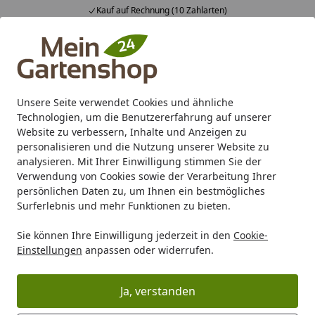
Kauf auf Rechnung (10 Zahlarten)
Alle Produkte
Mein Konto
Wunschl
Ein
4,83
/ 5
Suchen
Unsere Seite verwendet Cookies und ähnliche
Technologien, um die Benutzererfahrung auf unserer
Karibu Pools inkl. gratis Sandfilteranlage & Pool-
Website zu verbessern, Inhalte und Anzeigen zu
Starterset (Gesamtwert bis 468,99€)
personalisieren und die Nutzung unserer Website zu
analysieren. Mit Ihrer Einwilligung stimmen Sie der
Verwendung von Cookies sowie der Verarbeitung Ihrer
Carport/Garage/Vordach
Vordach
Vordach Edelstahl
G
persönlichen Daten zu, um Ihnen ein bestmögliches
Startseite
Surferlebnis und mehr Funktionen zu bieten.
Gutta Rechteckvordach BS 3D - Line
Sie können Ihre Einwilligung jederzeit in den
Cookie-
- Anthrazit
Einstellungen
anpassen oder widerrufen.
5
(2 Bewertungen)
Ja, verstanden