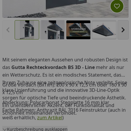
Produk
Vorheriges Bild anzeigen
Näc
Mit seinem eleganten Aussehen und robusten Design ist
You
das
Gutta Rechteckvordach BS 3D - Line
mehr als nur
ein Wetterschutz. Es ist ein modisches Statement, das
Ihrem Zuhause eine zeitgenössische Note verleiht. Seine
Größe Vordach (BxTxH): 200 x 90 x 12,5 cm oder 160 x 90
klare Linienführung und die innovative 3D-Line-Optik
x 12,5 cm
sorgen für optische Tiefe und beeindruckende Ästhetik.
Abdeckung: Polycarbonat Stegplatte 16 mm klar
Ein unentbehrlicher Akzent, der Funktionalität und
Farbe Rahmen: Anthrazit RAL 7016 Feinstruktur (auch in
Schönheit miteinander verbindet.
weiß erhältlich,
zum Artikel
)
Kurzbeschreibung ausklappen