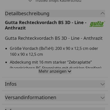
Trusted Shops Käuferschutz
Detailbeschreibung
Gutta Rechteckvordach BS 3D - Line -
Anthrazit
Gutta Rechteckvordach BS 3D - Line - Anthrazit
Größe Vordach (BxTxH): 200 x 90 x 12,5 cm oder
160 x 90 x 12,5 cm
Abdeckung mit 16 mm starker “Zebraplatte”
(hagelsichere PC-Stegplatte mit dunklen Streifen)
Mehr anzeigen
Integrierte Entwässerung mit Wasserspeier
wahlweise links oder rechts montierbar
Infos
Design-Optik mit außergewöhnlichem 3D-Effekt
Versandinformationen
Vereint Durchsicht und effektive Schattierung
Top Qualität “Made in Germany”