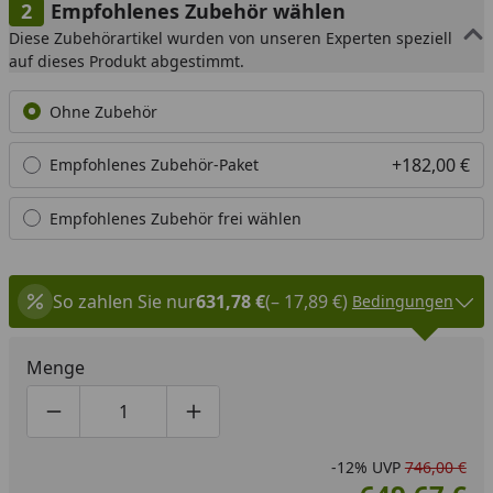
Empfohlenes Zubehör wählen
Diese Zubehörartikel wurden von unseren Experten speziell
auf dieses Produkt abgestimmt.
Ohne Zubehör
+182,00 €
Empfohlenes Zubehör-Paket
Empfohlenes Zubehör frei wählen
So zahlen Sie nur
631,78 €
(– 17,89 €)
Bedingungen
Menge
Produktmenge um eins verringern
Produktmenge manuell eingeben
Produktmenge um eins erhöhen
-12%
UVP
746,00 €