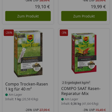
-34%
UVP
28,99 €
-4%
UVP
20,99 €
Rabatt in Prozent
Ursprünglicher Preis
Rab
Urs
19,10 €
19,99 €
Aktueller Preis
Akt
Zum Produkt
Zum Produkt
-26%
-3%
Produkt am Lager
Produkt am Lager
2 Ergiebigkeit kg/m²
Compo Trocken-Rasen
COMPO SAAT Rasen-
1 kg für 40 m²
Reparatur-Mix
Am Lager
Inhalt:
1 kg
(20,58 €/kg)
Am Lager
Inhalt:
0,36 kg
(41,64 €/kg)
-26%
UVP
27,99 €
-3%
UVP
15,49 €