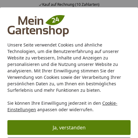
Kauf auf Rechnung (10 Zahlarten)
Alle Produkte
Mein Konto
Wunschl
Ein
4,83
/ 5
Suchen
Unsere Seite verwendet Cookies und ähnliche
Technologien, um die Benutzererfahrung auf unserer
Karibu Pools inkl. gratis Sandfilteranlage & Pool-
Website zu verbessern, Inhalte und Anzeigen zu
Starterset (Gesamtwert bis 468,99€)
personalisieren und die Nutzung unserer Website zu
analysieren. Mit Ihrer Einwilligung stimmen Sie der
Verwendung von Cookies sowie der Verarbeitung Ihrer
Gartenpflege
Rasenpflege
Rasensaat
persönlichen Daten zu, um Ihnen ein bestmögliches
Startseite
Surferlebnis und mehr Funktionen zu bieten.
Rasensaat
Sie können Ihre Einwilligung jederzeit in den
Cookie-
Einstellungen
anpassen oder widerrufen.
Ihre Artikelübersicht
Ja, verstanden
Kategorien