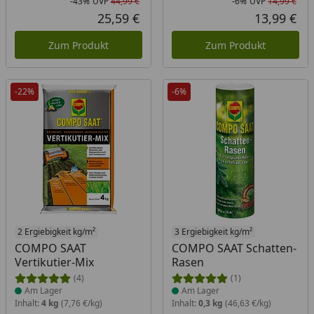
-43%
UVP
44,99 €
-6%
UVP
14,99 €
Rabatt in Prozent
Ursprünglicher Preis
Rab
Urs
25,59 €
13,99 €
Aktueller Preis
Akt
Zum Produkt
Zum Produkt
-22%
-6%
Produkt am Lager
2 Ergiebigkeit kg/m²
Produkt am Lager
3 Ergiebigkeit kg/m²
COMPO SAAT
COMPO SAAT Schatten-
Vertikutier-Mix
Rasen
(4)
(1)
Am Lager
Am Lager
Inhalt:
4 kg
(7,76 €/kg)
Inhalt:
0,3 kg
(46,63 €/kg)