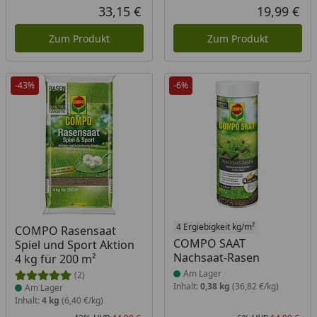
Rabatt in Prozent
Ursprünglicher Preis
33,15 €
19,99 €
Aktueller Preis
Akt
Zum Produkt
Zum Produkt
-43%
-6%
Produkt am Lager
Produkt am Lager
4 Ergiebigkeit kg/m²
COMPO Rasensaat
COMPO SAAT
Spiel und Sport Aktion
Nachsaat-Rasen
4 kg für 200 m²
Am Lager
(2)
Inhalt:
0,38 kg
(36,82 €/kg)
Am Lager
Inhalt:
4 kg
(6,40 €/kg)