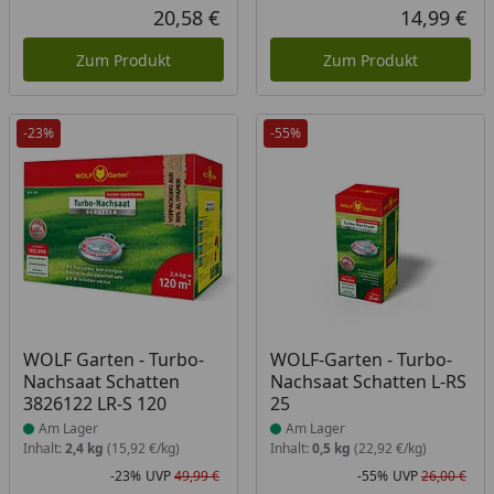
Rabatt in Prozent
Ursprünglicher Preis
Rab
Urs
20,58 €
14,99 €
Aktueller Preis
Akt
Zum Produkt
Zum Produkt
-23%
-55%
Produkt am Lager
Produkt am Lager
WOLF Garten - Turbo-
WOLF-Garten - Turbo-
Nachsaat Schatten
Nachsaat Schatten L-RS
3826122 LR-S 120
25
Am Lager
Am Lager
Inhalt:
2,4 kg
(15,92 €/kg)
Inhalt:
0,5 kg
(22,92 €/kg)
-23%
UVP
49,99 €
-55%
UVP
26,00 €
Rabatt in Prozent
Ursprünglicher Preis
Rab
Urs