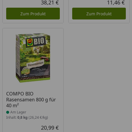
38,21 €
11,46 €
Aktueller Preis
Akt
Zum Produkt
Zum Produkt
Produkt am Lager
COMPO BIO
Rasensamen 800 g für
40 m²
Am Lager
Inhalt:
0,8 kg
(26,24 €/kg)
20,99 €
Aktueller Preis