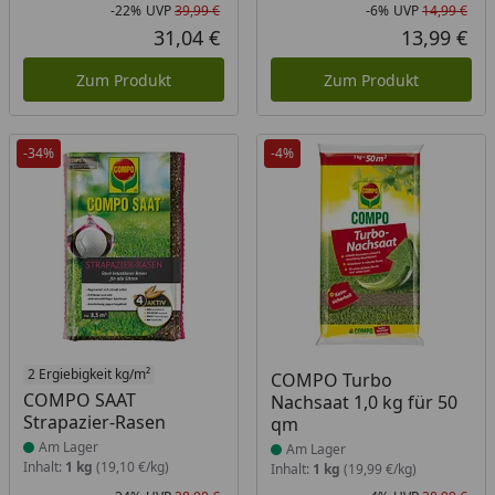
-22%
UVP
39,99 €
-6%
UVP
14,99 €
Rabatt in Prozent
Ursprünglicher Preis
Rab
Urs
31,04 €
13,99 €
Aktueller Preis
Akt
Zum Produkt
Zum Produkt
-34%
-4%
Produkt am Lager
2 Ergiebigkeit kg/m²
Produkt am Lager
COMPO Turbo
COMPO SAAT
Nachsaat 1,0 kg für 50
Strapazier-Rasen
qm
Am Lager
Am Lager
Inhalt:
1 kg
(19,10 €/kg)
Inhalt:
1 kg
(19,99 €/kg)