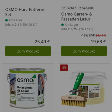
Produkt am Lager
Produkt am Lager
11 Farben
2 Gebinde
OSMO Harz-Entferner
Osmo Garten- &
Set
Fassaden Lasur
Am Lager
Inhalt:
0,1 l
(254,90 €/l)
Am Lager
Inhalt:
0,75 l
(26,17 €/l)
-19%
UVP
24,49 €
Rab
Urs
25,49 €
19,63 €
Aktueller Preis
Akt
Zum Produkt
Zum Produkt
-4%