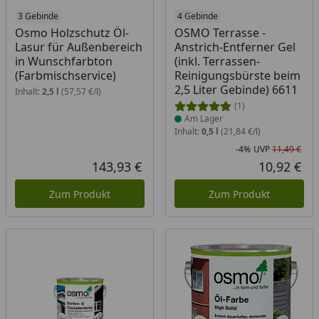
3 Gebinde
Produkt am Lager
4 Gebinde
Osmo Holzschutz Öl-
OSMO Terrasse -
Lasur für Außenbereich
Anstrich-Entferner Gel
in Wunschfarbton
(inkl. Terrassen-
(Farbmischservice)
Reinigungsbürste beim
2,5 Liter Gebinde) 6611
Inhalt:
2,5 l
(57,57 €/l)
(1)
Am Lager
Inhalt:
0,5 l
(21,84 €/l)
-4%
UVP
11,49 €
Rab
Urs
143,93 €
10,92 €
Aktueller Preis
Akt
Zum Produkt
Zum Produkt