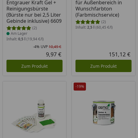
Entgrauer Kraft Gel +
für Außenbereich in
Reinigungsbürste
Wunschfarbton
(Bürste nur bei 2,5 Liter
(Farbmischservice)
Gebinde inklusive) 6609
(2)
Inhalt:
2,5 l
(60,45 €/l)
(2)
Am Lager
Inhalt:
0,5 l
(19,94 €/l)
-4%
UVP
10,49 €
Rabatt in Prozent
Ursprünglicher Preis
9,97 €
151,12 €
Aktueller Preis
Akt
Zum Produkt
Zum Produkt
-19%