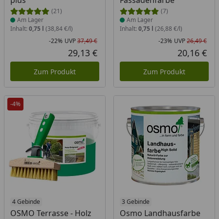
plus
Fassadenfarbe
(21)
(7)
Am Lager
Am Lager
Inhalt:
0,75 l
(38,84 €/l)
Inhalt:
0,75 l
(26,88 €/l)
-22%
UVP
37,49 €
-23%
UVP
26,49 €
Rabatt in Prozent
Ursprünglicher Preis
Rab
Urs
29,13 €
20,16 €
Aktueller Preis
Akt
Zum Produkt
Zum Produkt
-4%
Produkt am Lager
4 Gebinde
3 Gebinde
OSMO Terrasse - Holz
Osmo Landhausfarbe