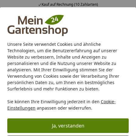
Kauf auf Rechnung (10 Zahlarten)
Alle Produkte
Mein Konto
Wunschl
Ein
4,83
/ 5
Suchen
Unsere Seite verwendet Cookies und ähnliche
Technologien, um die Benutzererfahrung auf unserer
Karibu Pools inkl. gratis Sandfilteranlage & Pool-
Website zu verbessern, Inhalte und Anzeigen zu
Starterset (Gesamtwert bis 468,99€)
personalisieren und die Nutzung unserer Website zu
analysieren. Mit Ihrer Einwilligung stimmen Sie der
Verwendung von Cookies sowie der Verarbeitung Ihrer
Farbe
Farbe für Außenbereich
Farbe für Spielgeräte un
persönlichen Daten zu, um Ihnen ein bestmögliches
Startseite
Surferlebnis und mehr Funktionen zu bieten.
Farbe für Spielgeräte und
Sandkästen
Sie können Ihre Einwilligung jederzeit in den
Cookie-
Einstellungen
anpassen oder widerrufen.
Ihre Artikelübersicht
Ja, verstanden
Kategorien