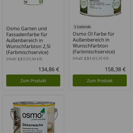
3 Gebinde
Osmo Garten und
Osmo Öl Farbe für
Fassadenfarbe für
Außenbereich in
Außenbereich in
Wunschfarbton
Wunschfarbton 2,5l
(Farbmischservice)
(Farbmischservice)
Inhalt:
2,5 l
(63,35 €/l)
Inhalt:
2,5 l
(53,94 €/l)
134,86 €
158,38 €
Aktueller Preis
Akt
Zum Produkt
Zum Produkt