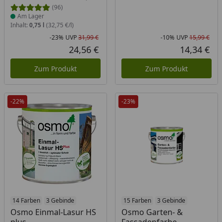
(96)
Am Lager
Inhalt:
0,75 l
(32,75 €/l)
-23%
UVP
31,99 €
-10%
UVP
15,99 €
Rabatt in Prozent
Ursprünglicher Preis
Rab
Urs
24,56 €
14,34 €
Aktueller Preis
Akt
Zum Produkt
Zum Produkt
-22%
-23%
Produkt am Lager
14 Farben
3 Gebinde
Produkt am Lager
15 Farben
3 Gebinde
Osmo Einmal-Lasur HS
Osmo Garten- &