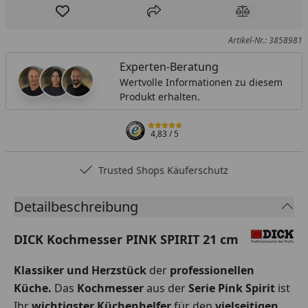
Produkt zur Wunschliste hinzufügen
Teilen
Produkt Ver
Artikel-Nr.: 3858981
Experten-Beratung
Wertvolle Informationen zu diesem
Produkt erhalten.
4,83
/ 5
Trusted Shops Käuferschutz
Detailbeschreibung
DICK Kochmesser PINK SPIRIT 21 cm
Klassiker und Herzstück
der
professionellen
Küche.
Das
Kochmesser
aus der
Serie Pink Spirit
ist
Ihr
wichtigster Küchenhelfer
für den
vielseitigen