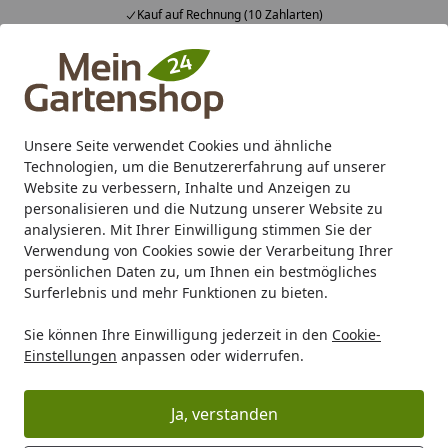
Kauf auf Rechnung (10 Zahlarten)
Alle Produkte
Mein Konto
Wunschl
Ein
4,83
/ 5
Suchen
Unsere Seite verwendet Cookies und ähnliche
Technologien, um die Benutzererfahrung auf unserer
Karibu Pools inkl. gratis Sandfilteranlage & Pool-
Website zu verbessern, Inhalte und Anzeigen zu
Starterset (Gesamtwert bis 468,99€)
personalisieren und die Nutzung unserer Website zu
analysieren. Mit Ihrer Einwilligung stimmen Sie der
Verwendung von Cookies sowie der Verarbeitung Ihrer
Grill
Grill Marken
Dick
Dick Serien
Dick Pink Spirit
persönlichen Daten zu, um Ihnen ein bestmögliches
Startseite
Surferlebnis und mehr Funktionen zu bieten.
DICK Kochmesser PINK SPIRIT 21
Sie können Ihre Einwilligung jederzeit in den
Cookie-
cm
Einstellungen
anpassen oder widerrufen.
Ja, verstanden