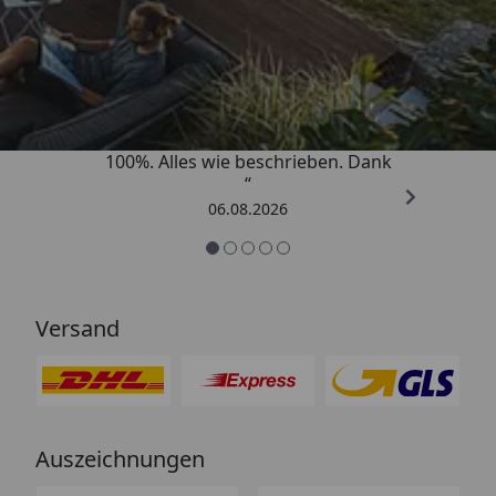
besten du reinigst das Messer direkt nach Gebrauch
Trusted Shops
mit klarem Wasser und trocknest es anschließend mit
einem weichen Tuch.
4,83
/ 5
„Super schnell gelifert. Ware passt
100%. Alles wie beschrieben. Dank
“
06.08.2026
Versand
Auszeichnungen