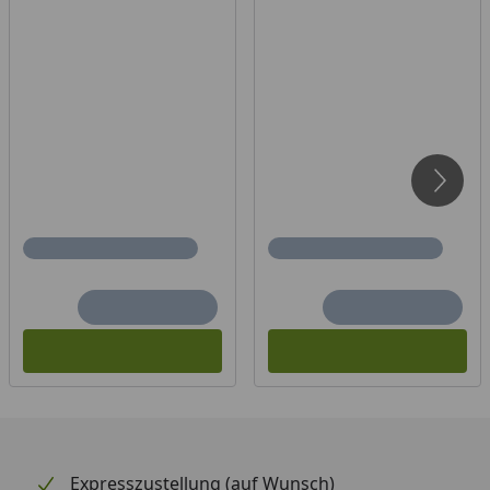
Qualitätsarbeiten. Durch das klare aber auffallende
Design werden diese Pink Spirit Messer ein echter
Hingucker in der Küche.
INSPIRATIONEN RUND UM DEN GLOBUS
Bring Farbe in deine Küche! Mit der pinken
Ausführung der beliebten Spirit Serie lässt sich Farbe
und Optimismus in den Alltag bringen. Durch das
klare aber auffallende Design werden deine Pink
Spirit Messer ein echter Hingucker. Wir gehen mit
offenen Augen durch die Welt und lassen uns durch
frisch gewonnene Eindrücke und Erkenntnisse immer
wieder zu neuen Ideen inspirieren. Pink Spirit vereint
die gewohnten Qualitätsmerkmale mit einem
besonders harmonisch geformten Griff in
leuchtendem Pink – einer Farbe, die schlichtweg gute
Expresszustellung (auf Wunsch)