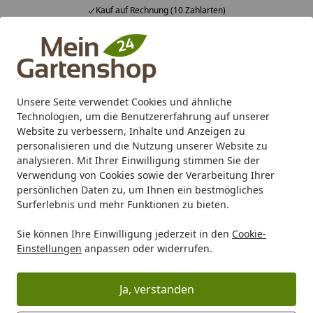
Kauf auf Rechnung (10 Zahlarten)
Alle Produkte
Mein Konto
Wunschl
Ein
4,83
/ 5
Suchen
Unsere Seite verwendet Cookies und ähnliche
Technologien, um die Benutzererfahrung auf unserer
Karibu Pools inkl. gratis Sandfilteranlage & Pool-
Website zu verbessern, Inhalte und Anzeigen zu
Starterset (Gesamtwert bis 468,99€)
personalisieren und die Nutzung unserer Website zu
analysieren. Mit Ihrer Einwilligung stimmen Sie der
Verwendung von Cookies sowie der Verarbeitung Ihrer
Grill
Grill Marken
Dick
Dick Serien
Dick Superior
D
persönlichen Daten zu, um Ihnen ein bestmögliches
Startseite
Surferlebnis und mehr Funktionen zu bieten.
DICK Aufschnittmesser mit
Sie können Ihre Einwilligung jederzeit in den
Cookie-
Anschnittsäge SUPERIOR 23 cm
Einstellungen
anpassen oder widerrufen.
Produk
Ja, verstanden