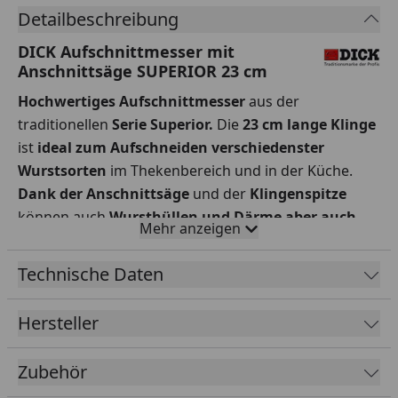
Detailbeschreibung
DICK Aufschnittmesser mit
Anschnittsäge SUPERIOR 23 cm
Hochwertiges Aufschnittmesser
aus der
traditionellen
Serie Superior.
Die
23 cm lange Klinge
ist
ideal zum Aufschneiden verschiedenster
Wurstsorten
im Thekenbereich und in der Küche.
Dank der Anschnittsäge
und der
Klingenspitze
können auch
Wursthüllen und Därme aber auch
Mehr anzeigen
Krusten leicht geschnitten werden.
Die Superior
Serie ist für den Einsatz im professionellen Bereich
Technische Daten
konzipiert.
Klassisches Design
mit Griffnieten und
die
leichte Ausführung
ergeben ein Messer in
Hersteller
morderner Form
und Funktion.
Klinge und Griff
sind
ohne Spalt
fest
miteinander verbunden
, dank dem
Zubehör
durchgehenden Stahl bis zum Griffende wird eine