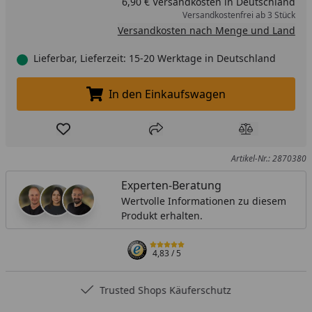
6,90 € Versandkosten in Deutschland
Versandkostenfrei ab 3 Stück
Versandkosten nach Menge und Land
Lieferbar, Lieferzeit: 15-20 Werktage in Deutschland
In den Einkaufswagen
In den Einkaufswagen legen
Produkt zur Wunschliste hinzufügen
Teilen
Produkt Ver
Artikel-Nr.: 2870380
Experten-Beratung
Wertvolle Informationen zu diesem
Produkt erhalten.
4,83
/ 5
Trusted Shops Käuferschutz