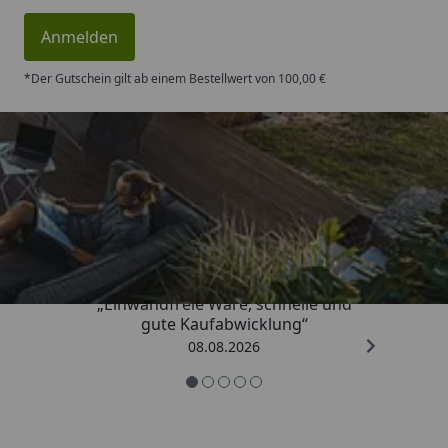
mit klarem Wasser und trocknest es anschließend mit
Anmelden
einem weichen Tuch ab.
*Der Gutschein gilt ab einem Bestellwert von 100,00 €
Trusted Shops
4,83
/ 5
„Einwandfreie Ware, schnelle und
gute Kaufabwicklung“
08.08.2026