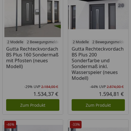
2 Modelle
2 Bewegungsmelder
2 Modelle
2 Bewegungsmelder
Gutta Rechteckvordach
Gutta Rechteckvordach
BS Plus 160 Sondermaß
BS Plus 200
mit Pfosten (neues
Sonderfarbe und
Modell)
Sondermaß inkl.
Wasserspeier (neues
Modell)
-29%
UVP
2.184,00 €
-44%
UVP
2.874,00 €
Rabatt in Prozent
Ursprünglicher Preis
Rab
Urs
1.534,37 €
1.594,81 €
Aktueller Preis
Akt
Zum Produkt
Zum Produkt
-46%
-33%