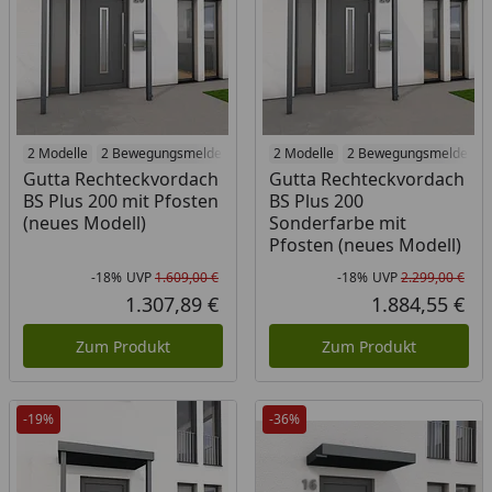
2 Modelle
2 Bewegungsmelder
2 Modelle
2 Bewegungsmelder
Gutta Rechteckvordach
Gutta Rechteckvordach
BS Plus 200 mit Pfosten
BS Plus 200
(neues Modell)
Sonderfarbe mit
Pfosten (neues Modell)
-18%
UVP
1.609,00 €
-18%
UVP
2.299,00 €
Rabatt in Prozent
Ursprünglicher Preis
Rab
Urs
1.307,89 €
1.884,55 €
Aktueller Preis
Akt
Zum Produkt
Zum Produkt
-19%
-36%