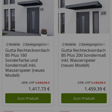
2 Modelle
2 Bewegungsmelder
2 Modelle
2 Bewegungsmelder
Gutta Rechteckvordach
Gutta Rechteckvordach
BS Plus 160
BS Plus 200 Sondermaß
Sonderfarbe und
inkl. Wasserspeier
Sondermaß inkl.
(neues Modell)
Wasserspeier (neues
Modell)
-46%
UVP
2.644,00 €
-33%
UVP
2.184,00 €
Rabatt in Prozent
Ursprünglicher Preis
Rab
Urs
1.417,73 €
1.459,39 €
Aktueller Preis
Akt
Zum Produkt
Zum Produkt