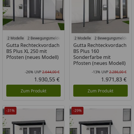
2 Modelle
2 Bewegungsmelder
2 Modelle
2 Bewegungsmelder
Gutta Rechteckvordach
Gutta Rechteckvordach
BS Plus XL 250 mit
BS Plus 160
Pfosten (neues Modell)
Sonderfarbe mit
Pfosten (neues Modell)
-26%
UVP
2.644,00 €
-13%
UVP
2.286,00 €
Rabatt in Prozent
Ursprünglicher Preis
Rab
Urs
1.930,55 €
1.971,83 €
Aktueller Preis
Akt
Zum Produkt
Zum Produkt
-31%
-29%