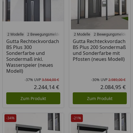
2 Modelle
2 Bewegungsmelder
2 Modelle
2 Bewegungsmelder
Gutta Rechteckvordach
Gutta Rechteckvordach
BS Plus 300
BS Plus 200 Sondermaß
Sonderfarbe und
und Sonderfarbe mit
Sondermaß inkl.
Pfosten (neues Modell)
Wasserspeier (neues
Modell)
-37%
UVP
3.564,00 €
-30%
UVP
2.989,00 €
Rabatt in Prozent
Ursprünglicher Preis
Rab
Urs
2.244,14 €
2.084,95 €
Aktueller Preis
Akt
Zum Produkt
Zum Produkt
-34%
-21%