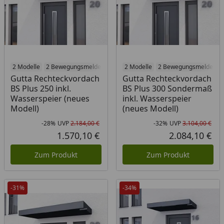
2 Modelle
2 Bewegungsmelder
2 Modelle
2 Bewegungsmelder
Gutta Rechteckvordach
Gutta Rechteckvordach
BS Plus 250 inkl.
BS Plus 300 Sondermaß
Wasserspeier (neues
inkl. Wasserspeier
Modell)
(neues Modell)
-28%
UVP
2.184,00 €
-32%
UVP
3.104,00 €
Rabatt in Prozent
Ursprünglicher Preis
Rab
Urs
1.570,10 €
2.084,10 €
Aktueller Preis
Akt
Zum Produkt
Zum Produkt
-31%
-34%