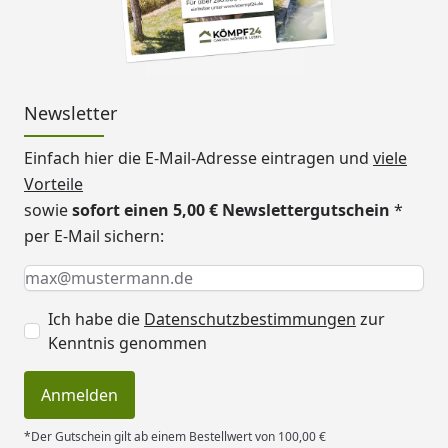
Newsletter
Einfach hier die E-Mail-Adresse eintragen und
viele
Vorteile
sowie
sofort einen 5,00 € Newslettergutschein
*
per E-Mail sichern:
Keine Eingabe erforderlich
Eingabe erforderlich
E-Mail *
Ich habe die
Datenschutzbestimmungen
zur
Kenntnis genommen
Anmelden
*Der Gutschein gilt ab einem Bestellwert von 100,00 €