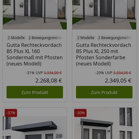
2 Modelle
2 Bewegungsmelder
2 Modelle
2 Bewegungsmelder
Gutta Rechteckvordach
Gutta Rechteckvordach
BS Plus XL 160
BS Plus XL 250 mit
Sondermaß mit Pfosten
Pfosten Sonderfarbe
(neues Modell)
(neues Modell)
-31%
UVP
3.334,00 €
-29%
UVP
3.334,00 €
Rabatt in Prozent
Ursprünglicher Preis
Rab
Urs
2.268,08 €
2.349,05 €
Aktueller Preis
Akt
Zum Produkt
Zum Produkt
-37%
-30%