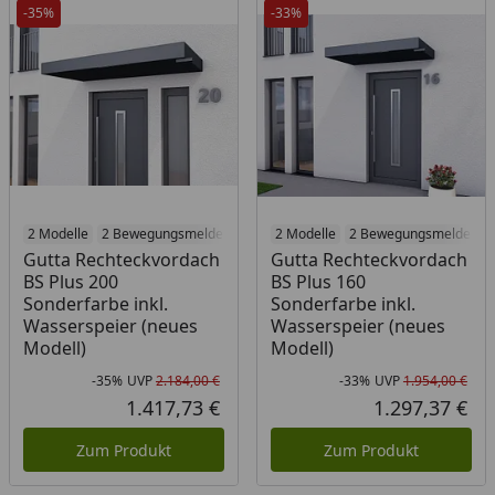
-35%
-33%
2 Modelle
2 Bewegungsmelder
2 Modelle
2 Bewegungsmelder
Gutta Rechteckvordach
Gutta Rechteckvordach
BS Plus 200
BS Plus 160
Sonderfarbe inkl.
Sonderfarbe inkl.
Wasserspeier (neues
Wasserspeier (neues
Modell)
Modell)
-35%
UVP
2.184,00 €
-33%
UVP
1.954,00 €
Rabatt in Prozent
Ursprünglicher Preis
Rab
Urs
1.417,73 €
1.297,37 €
Aktueller Preis
Akt
Zum Produkt
Zum Produkt