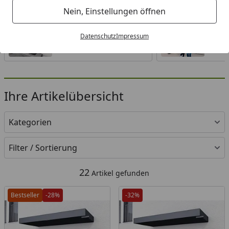
Nein, Einstellungen öffnen
Datenschutz
Impressum
Ihre Artikelübersicht
Kategorien
Filter / Sortierung
22
Artikel gefunden
Bestseller
-28%
-32%