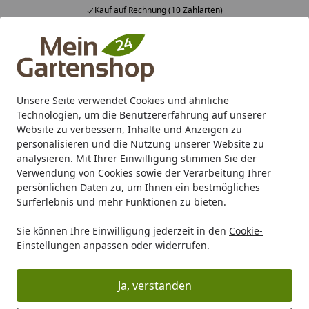
Kauf auf Rechnung (10 Zahlarten)
Alle Produkte
Mein Konto
Wunschl
Ein
4,83
/ 5
Suchen
Unsere Seite verwendet Cookies und ähnliche
Technologien, um die Benutzererfahrung auf unserer
Karibu Pools inkl. gratis Sandfilteranlage & Pool-
Website zu verbessern, Inhalte und Anzeigen zu
Starterset (Gesamtwert bis 468,99€)
personalisieren und die Nutzung unserer Website zu
analysieren. Mit Ihrer Einwilligung stimmen Sie der
Verwendung von Cookies sowie der Verarbeitung Ihrer
Carport/Garage/Vordach
Vordach
Gutta Vordach BS & BS
persönlichen Daten zu, um Ihnen ein bestmögliches
Startseite
Surferlebnis und mehr Funktionen zu bieten.
Serie BS Plus mit Vordach o.
Seitenteil
Sie können Ihre Einwilligung jederzeit in den
Cookie-
Einstellungen
anpassen oder widerrufen.
Wählen Sie Ihre Wunschkategorie
Ja, verstanden
Standardmaße 160, 200, 300 cm Breite
Sonderbreite 160-
Standardmaße 160, 200, 300 cm Breite