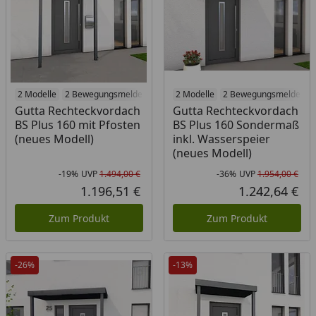
2 Modelle
2 Bewegungsmelder
2 Modelle
2 Bewegungsmelder
Gutta Rechteckvordach
Gutta Rechteckvordach
BS Plus 160 mit Pfosten
BS Plus 160 Sondermaß
(neues Modell)
inkl. Wasserspeier
(neues Modell)
-19%
UVP
1.494,00 €
-36%
UVP
1.954,00 €
Rabatt in Prozent
Ursprünglicher Preis
Rab
Urs
1.196,51 €
1.242,64 €
Aktueller Preis
Akt
Zum Produkt
Zum Produkt
-26%
-13%