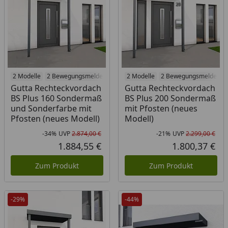
2 Modelle
2 Bewegungsmelder
2 Modelle
2 Bewegungsmelder
Gutta Rechteckvordach
Gutta Rechteckvordach
BS Plus 160 Sondermaß
BS Plus 200 Sondermaß
und Sonderfarbe mit
mit Pfosten (neues
Pfosten (neues Modell)
Modell)
-34%
UVP
2.874,00 €
-21%
UVP
2.299,00 €
Rabatt in Prozent
Ursprünglicher Preis
Rab
Urs
1.884,55 €
1.800,37 €
Aktueller Preis
Akt
Zum Produkt
Zum Produkt
-29%
-44%