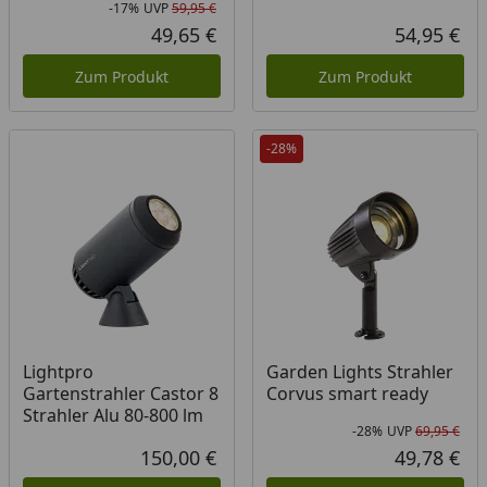
-17%
UVP
59,95 €
Rabatt in Prozent
Ursprünglicher Preis
49,65 €
54,95 €
Aktueller Preis
Akt
Zum Produkt
Zum Produkt
-28%
Lightpro
Garden Lights Strahler
Gartenstrahler Castor 8
Corvus smart ready
Strahler Alu 80-800 lm
-28%
UVP
69,95 €
Rab
Urs
150,00 €
49,78 €
Aktueller Preis
Akt