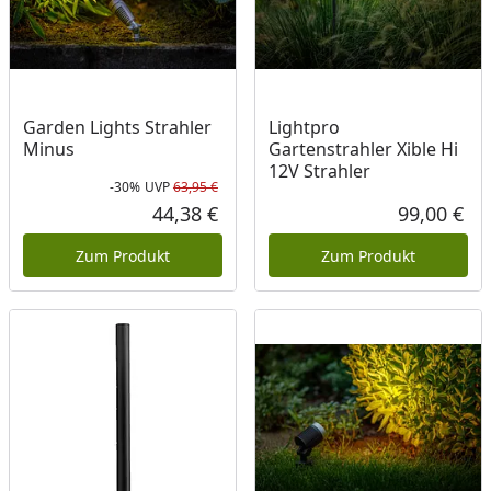
Garden Lights Strahler
Lightpro
Minus
Gartenstrahler Xible Hi
12V Strahler
-30%
UVP
63,95 €
Rabatt in Prozent
Ursprünglicher Preis
44,38 €
99,00 €
Aktueller Preis
Akt
Zum Produkt
Zum Produkt