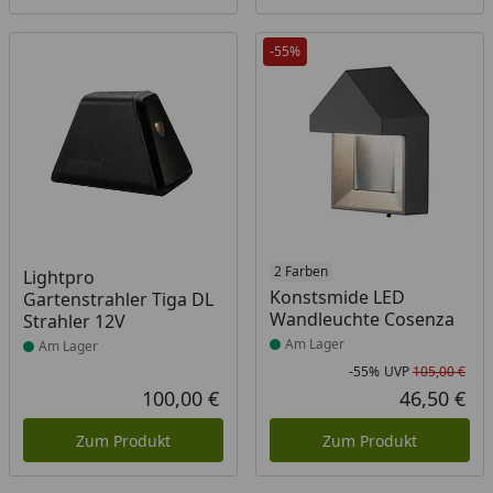
-55%
Produkt am Lager
Produkt am Lager
2 Farben
Lightpro
Konstsmide LED
Gartenstrahler Tiga DL
Wandleuchte Cosenza
Strahler 12V
Am Lager
Am Lager
-55%
UVP
105,00 €
Rab
Urs
100,00 €
46,50 €
Aktueller Preis
Akt
Zum Produkt
Zum Produkt