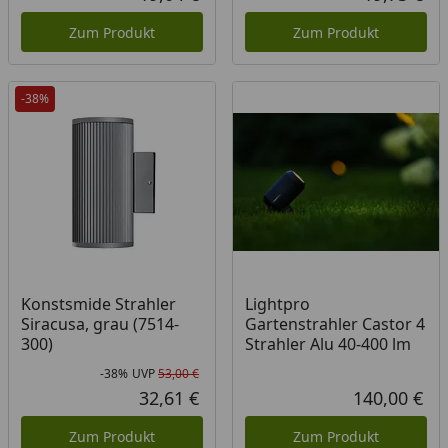
Aktueller Preis
Akt
Zum Produkt
Zum Produkt
-38%
Konstsmide Strahler
Lightpro
Siracusa, grau (7514-
Gartenstrahler Castor 4
300)
Strahler Alu 40-400 lm
-38%
UVP
53,00 €
Rabatt in Prozent
Ursprünglicher Preis
32,61 €
140,00 €
Aktueller Preis
Akt
Zum Produkt
Zum Produkt