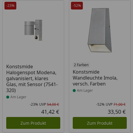
-23%
-52%
Produkt am Lager
Produkt am Lager
2 Farben
Konstsmide
Konstsmide
Halogenspot Modena,
Wandleuchte Imola,
galvanisiert, klares
versch. Farben
Glas, mit Sensor (7541-
320)
Am Lager
Am Lager
-23%
UVP
54,00 €
-52%
UVP
71,00 €
Rabatt in Prozent
Ursprünglicher Preis
Rab
Urs
41,42 €
33,50 €
Aktueller Preis
Akt
Zum Produkt
Zum Produkt