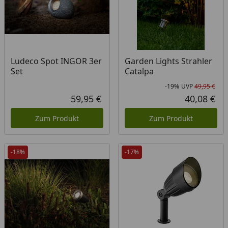
Ludeco Spot INGOR 3er
Garden Lights Strahler
Set
Catalpa
-19%
UVP
49,95 €
Rab
Urs
59,95 €
40,08 €
Aktueller Preis
Akt
Zum Produkt
Zum Produkt
-18%
-17%