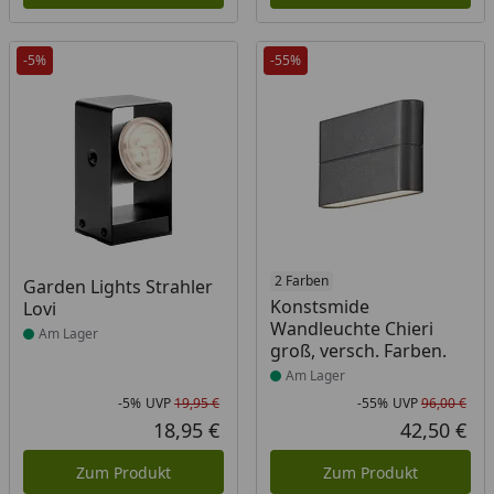
-5%
-55%
Produkt am Lager
Produkt am Lager
2 Farben
Garden Lights Strahler
Konstsmide
Lovi
Wandleuchte Chieri
Am Lager
groß, versch. Farben.
Am Lager
-5%
UVP
19,95 €
-55%
UVP
96,00 €
Rabatt in Prozent
Ursprünglicher Preis
Rab
Urs
18,95 €
42,50 €
Aktueller Preis
Akt
Zum Produkt
Zum Produkt