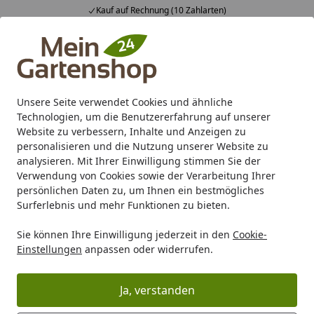
Kauf auf Rechnung (10 Zahlarten)
Alle Produkte
Mein Konto
Wunschl
Ein
4,83
/ 5
Suchen
Unsere Seite verwendet Cookies und ähnliche
Technologien, um die Benutzererfahrung auf unserer
Karibu Pools inkl. gratis Sandfilteranlage & Pool-
Website zu verbessern, Inhalte und Anzeigen zu
Starterset (Gesamtwert bis 468,99€)
personalisieren und die Nutzung unserer Website zu
analysieren. Mit Ihrer Einwilligung stimmen Sie der
Verwendung von Cookies sowie der Verarbeitung Ihrer
Beleuchtung
Strahler
persönlichen Daten zu, um Ihnen ein bestmögliches
Startseite
Surferlebnis und mehr Funktionen zu bieten.
Strahler
Sie können Ihre Einwilligung jederzeit in den
Cookie-
Einstellungen
anpassen oder widerrufen.
Ihre Artikelübersicht
Ja, verstanden
Kategorien