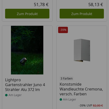
Rabatt in Prozent
Ursprünglicher Preis
Rab
Urs
51,78 €
58,13 €
Aktueller Preis
Akt
Zum Produkt
Zum Produkt
-39%
Produkt am Lager
Produkt am Lager
3 Farben
Lightpro
Konstsmide
Gartenstrahler Juno 4
Wandleuchte Cremona,
Strahler Alu 372 lm
versch. Farben
Am Lager
Am Lager
-39%
UVP
82,00 €