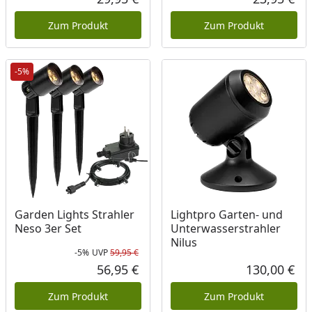
Aktueller Preis
Akt
Zum Produkt
Zum Produkt
-5%
Garden Lights Strahler
Lightpro Garten- und
Neso 3er Set
Unterwasserstrahler
Nilus
-5%
UVP
59,95 €
Rabatt in Prozent
Ursprünglicher Preis
56,95 €
130,00 €
Aktueller Preis
Akt
Zum Produkt
Zum Produkt