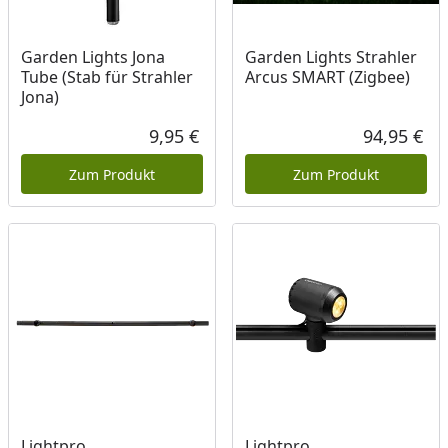
Garden Lights Jona
Garden Lights Strahler
Tube (Stab für Strahler
Arcus SMART (Zigbee)
Jona)
9,95 €
94,95 €
Aktueller Preis
Akt
Zum Produkt
Zum Produkt
Lightpro
Lightpro