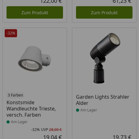
122,00 €
61,23 €
Aktueller Preis
Akt
Zum Produkt
Zum Produkt
-32%
Produkt am Lager
3 Farben
Produkt am Lager
Garden Lights Strahler
Konstsmide
Alder
Wandleuchte Trieste,
Am Lager
versch. Farben
Am Lager
-32%
UVP
28,00 €
Rabatt in Prozent
Ursprünglicher Preis
19,04 €
19,73 €