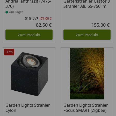
Andria, anthrazit (7475-
Gartenstrahler Castor 9
370)
Strahler Alu 65-750 lm
Am Lager
-51%
UVP
171,00 €
Rabatt in Prozent
Ursprünglicher Preis
82,50 €
155,00 €
Aktueller Preis
Akt
Zum Produkt
Zum Produkt
-17%
Garden Lights Strahler
Garden Lights Strahler
Cylon
Focus SMART (Zigbee)