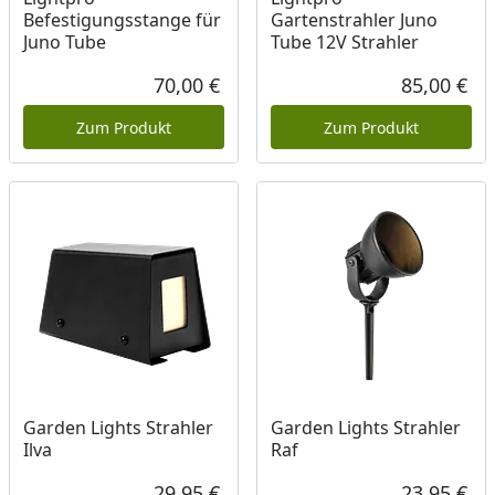
Befestigungsstange für
Gartenstrahler Juno
Juno Tube
Tube 12V Strahler
70,00 €
85,00 €
Aktueller Preis
Akt
Zum Produkt
Zum Produkt
Garden Lights Strahler
Garden Lights Strahler
Ilva
Raf
29,95 €
23,95 €