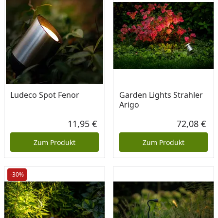
Ludeco Spot Fenor
Garden Lights Strahler
Arigo
11,95 €
72,08 €
Aktueller Preis
Akt
Zum Produkt
Zum Produkt
-30%