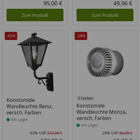
Rab
Urs
95,00 €
49,96 €
Aktueller Preis
Akt
Zum Produkt
Zum Produkt
-63%
-28%
Produkt am Lager
Produkt am Lager
3 Farben
Konstsmide
Konstsmide
Wandleuchte Benu,
Wandleuchte Monza,
versch. Farben
versch. Farben
Am Lager
Am Lager
-63%
UVP
332,00 €
-28%
UVP
86,00 €
Rabatt in Prozent
Ursprünglicher Preis
Rab
Urs