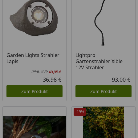
Garden Lights Strahler
Lightpro
Lapis
Gartenstrahler Xible
12V Strahler
-25%
UVP
49,95 €
Rabatt in Prozent
Ursprünglicher Preis
36,98 €
93,00 €
Aktueller Preis
Akt
Zum Produkt
Zum Produkt
-19%