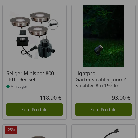
Produkt am Lager
Seliger Minispot 800
Lightpro
LED - 3er Set
Gartenstrahler Juno 2
Strahler Alu 192 lm
Am Lager
118,90 €
93,00 €
Aktueller Preis
Akt
Zum Produkt
Zum Produkt
-25%