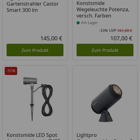
Konstsmide
Gartenstrahler Castor
Wegeleuchte Potenza,
Smart 300 lm
versch. Farben
Am Lager
-33%
UVP
161,00 €
Rab
Urs
145,00 €
107,00 €
Aktueller Preis
Akt
Zum Produkt
Zum Produkt
-51%
Produkt am Lager
Konstsmide LED Spot
Lightpro