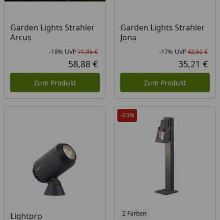
Garden Lights Strahler
Garden Lights Strahler
Arcus
Jona
-18%
UVP
71,95 €
-17%
UVP
42,50 €
Rabatt in Prozent
Ursprünglicher Preis
Rab
Urs
58,88 €
35,21 €
Aktueller Preis
Akt
Zum Produkt
Zum Produkt
-33%
Produkt am Lager
2 Farben
Lightpro