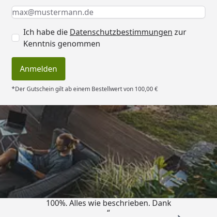
Keine Eingabe erforderlich
Eingabe erforderlich
E-Mail *
Ich habe die
Datenschutzbestimmungen
zur
Kenntnis genommen
Anmelden
*Der Gutschein gilt ab einem Bestellwert von 100,00 €
Trusted Shops
4,83
/ 5
„Super schnell gelifert. Ware passt
100%. Alles wie beschrieben. Dank
“