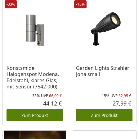
-33%
-15%
Konstsmide
Garden Lights Strahler
Halogenspot Modena,
Jona small
Edelstahl, klares Glas,
mit Sensor (7542-000)
-33%
UVP
66,00 €
-15%
UVP
32,95 €
Rabatt in Prozent
Ursprünglicher Preis
Rab
Urs
44,12 €
27,99 €
Aktueller Preis
Akt
Zum Produkt
Zum Produkt