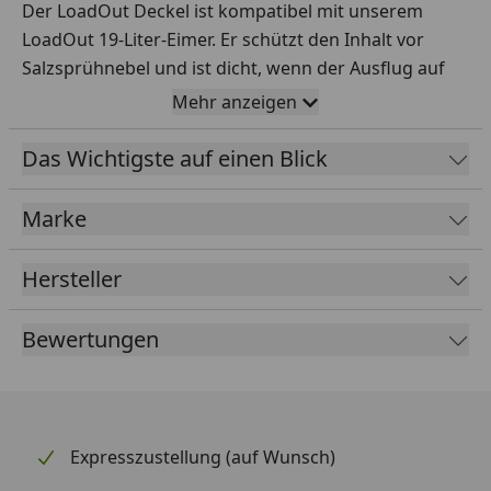
Der LoadOut Deckel ist kompatibel mit unserem
LoadOut 19-Liter-Eimer. Er schützt den Inhalt vor
Salzsprühnebel und ist dicht, wenn der Ausflug auf
dem Wasser etwas schaukelig wird. In Anlehnung an
Mehr anzeigen
die Rambler Deckelfamilie ist er transparent, leicht zu
entfernen und wasserdicht – diesmal haben wir
Das Wichtigste auf einen Blick
jedoch Verstärkungen eingebaut. Die HeftHex-
Wabenstruktur garantiert einen langlebigen Rahmen,
Marke
der Rissen selbst bei extremen Temperaturen und
einem Druck von bis zu 140 kg standhält. Auch wenn
Hersteller
du nicht gedacht hast, dass Deckeltechnologie
wichtig ist, könnte dies deine Aufmerksamkeit
Bewertungen
wecken. Hinweis: LoadOut 19-Liter-Eimer separat
erhältlich.
Expresszustellung (auf Wunsch)