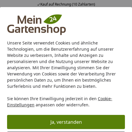
Kauf auf Rechnung (10 Zahlarten)
Alle Produkte
Mein Konto
Wunschl
Ein
4,83
/ 5
Suchen
Unsere Seite verwendet Cookies und ähnliche
Technologien, um die Benutzererfahrung auf unserer
Karibu Pools inkl. gratis Sandfilteranlage & Pool-
Website zu verbessern, Inhalte und Anzeigen zu
Starterset (Gesamtwert bis 468,99€)
personalisieren und die Nutzung unserer Website zu
analysieren. Mit Ihrer Einwilligung stimmen Sie der
Verwendung von Cookies sowie der Verarbeitung Ihrer
YETI Deckel LOADOUT für Eimer
persönlichen Daten zu, um Ihnen ein bestmögliches
Startseite
Surferlebnis und mehr Funktionen zu bieten.
YETI Deckel LOADOUT für Eimer
Sie können Ihre Einwilligung jederzeit in den
Cookie-
Einstellungen
anpassen oder widerrufen.
Ja, verstanden