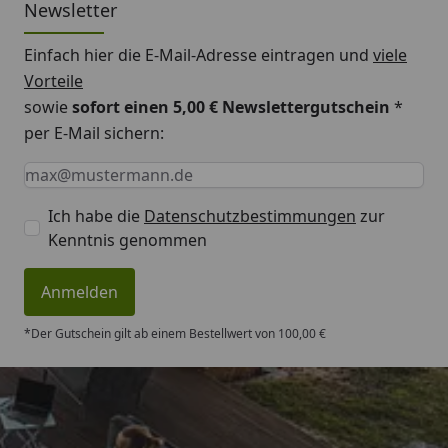
Newsletter
Einfach hier die E-Mail-Adresse eintragen und
viele
Vorteile
sowie
sofort einen 5,00 € Newslettergutschein
*
per E-Mail sichern:
Keine Eingabe erforderlich
Eingabe erforderlich
E-Mail *
Ich habe die
Datenschutzbestimmungen
zur
Kenntnis genommen
Anmelden
*Der Gutschein gilt ab einem Bestellwert von 100,00 €
Trusted Shops