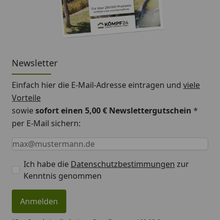
Newsletter
Einfach hier die E-Mail-Adresse eintragen und
viele
Vorteile
sowie
sofort einen 5,00 € Newslettergutschein
*
per E-Mail sichern:
Keine Eingabe erforderlich
Eingabe erforderlich
E-Mail *
Ich habe die
Datenschutzbestimmungen
zur
Kenntnis genommen
Anmelden