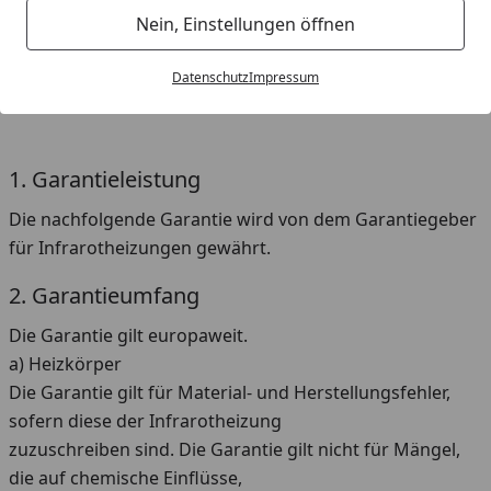
Fax: 0043(0)55787415020
Nein, Einstellungen öffnen
Telefon/Fax Deutschland:
Telefon: 07556-919006
Datenschutz
Impressum
Fax: 07556-91009
1. Garantieleistung
Die nachfolgende Garantie wird von dem Garantiegeber
für Infrarotheizungen gewährt.
2. Garantieumfang
Die Garantie gilt europaweit.
a) Heizkörper
Die Garantie gilt für Material- und Herstellungsfehler,
sofern diese der Infrarotheizung
zuzuschreiben sind. Die Garantie gilt nicht für Mängel,
die auf chemische Einflüsse,