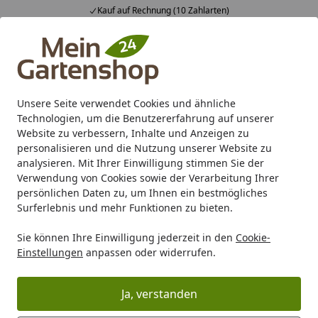
Kauf auf Rechnung (10 Zahlarten)
Alle Produkte
Mein Konto
Wunschl
Ein
4,83
/ 5
Suchen
Unsere Seite verwendet Cookies und ähnliche
Ximax Infrarotheizkörper Garantie
Technologien, um die Benutzererfahrung auf unserer
Startseite
Website zu verbessern, Inhalte und Anzeigen zu
Ximax Garantiebestimmungen für
personalisieren und die Nutzung unserer Website zu
analysieren. Mit Ihrer Einwilligung stimmen Sie der
Infrarotheizkoerper
Verwendung von Cookies sowie der Verarbeitung Ihrer
persönlichen Daten zu, um Ihnen ein bestmögliches
Garantiegeber der nachfolgenden Garantieerklärung ist
Surferlebnis und mehr Funktionen zu bieten.
XIMAX
Gewerbestraße 9 a
Sie können Ihre Einwilligung jederzeit in den
Cookie-
Einstellungen
anpassen oder widerrufen.
A-6973 Höchst
Email: info@ximax.at
Telefon/Fax Österreich/Schweiz:
Ja, verstanden
Telefon: 0043(0)55787415014