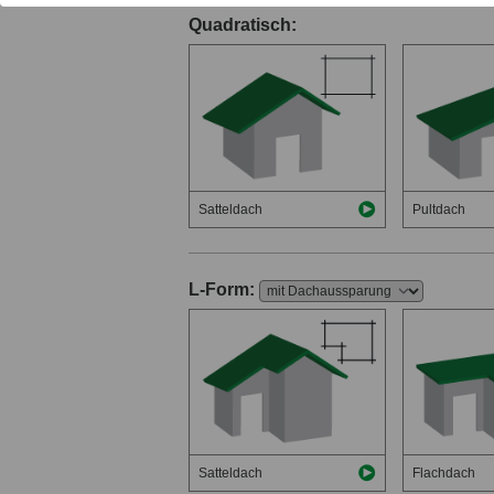
Quadratisch:
Satteldach
Pultdach
L-Form:
Satteldach
Flachdach