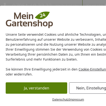
Hotline
07051 / 9 22 22
Kontakt
Mo-Fr. 8-16 Uhr
Kontakt
Eigene Montage-Teams
Unsere Seite verwendet Cookies und ähnliche Technologien, u
Gartenhaus
Gerätehaus
Gewächshaus
Carport/Garag
Benutzererfahrung auf unserer Website zu verbessern, Inhalt
zu personalisieren und die Nutzung unserer Website zu analys
Ihrer Einwilligung stimmen Sie der Verwendung von Cookies s
Marken
Sale %
Verarbeitung Ihrer persönlichen Daten zu, um Ihnen ein best
Surferlebnis und mehr Funktionen zu bieten.
Wolff-Finnhaus-Konfigurator für Holz-Gartenhäuser
Startseite
Sie können Ihre Einwilligung jederzeit in den
Cookie-Einstellu
Wolff-Finnhaus-Konfigurator
oder widerrufen.
01
02
03
Ja, verstanden
Nein, Einstellun
Variante
Maße
Dach
HAUSFORM
Datenschutz
Impressum
Bitte wählen Sie die gewünschte Hausform als Gr