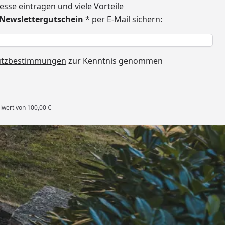
dresse eintragen und
viele Vorteile
€ Newslettergutschein
* per E-Mail sichern:
h
utzbestimmungen
zur Kenntnis genommen
lwert von 100,00 €