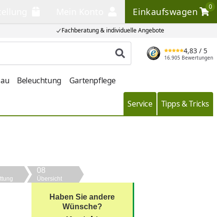
0
tellung
Mein Konto
Einkaufswagen
llung
Mein Konto
Einkaufswagen
Fachberatung & individuelle Angebote
4,83
/ 5
Produkt suchen
16.905 Bewertungen
bau
Beleuchtung
Gartenpflege
Service
Tipps & Tricks
08
ttung
Übersicht
Haben Sie andere
Wünsche?