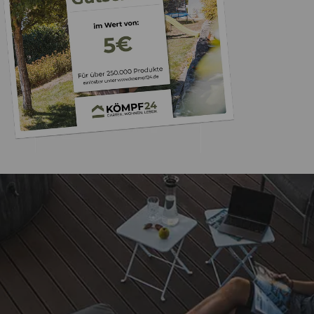
Trusted Shops
„Einwandfreie Ware,
gute Kaufabwi
4,83
/ 5
08.08.202
16.905 Bewertungen