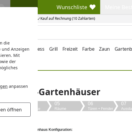
Wunschliste
Meine Bes
Wunschliste
Meine Beste
Kauf auf Rechnung (10 Zahlarten)
m die
e/Vordach
Wellness
Grill
Freizeit
Farbe
Zaun
Garten
e und Anzeigen
ieren. Mit
owie der
mögliches
ngen
anpassen
 für Holz-Gartenhäuser
04
05
06
07
gen öffnen
Wandstärke
Räume
Türen + Fenster
Aussta
undlage für Ihre Gartenhaus Konfiguration: