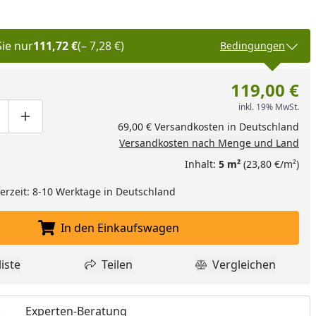
Sie nur
111,72 €
(– 7,28 €)
Bedingungen
119,00 €
inkl. 19% MwSt.
ge um eins verringern
duktmenge manuell eingeben
Produktmenge um eins erhöhen
69,00 € Versandkosten in Deutschland
Versandkosten nach Menge und Land
Inhalt:
5 m²
(23,80 €/m²)
eferzeit: 8-10 Werktage in Deutschland
In den Einkaufswagen
In den Einkaufswagen legen
iste
Teilen
Vergleichen
dukt zur Wunschliste hinzufügen
Teilen
Produkt Vergle
Experten-Beratung