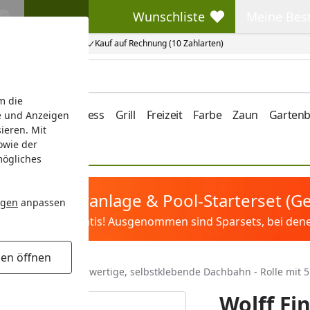
Wunschliste
Meine Bes
Wunschliste
Meine Beste
Kauf auf Rechnung (10 Zahlarten)
m die
e/Vordach
Wellness
Grill
Freizeit
Farbe
Zaun
Garten
e und Anzeigen
ieren. Mit
owie der
mögliches
tis Sandfilteranlage & Pool-Starterset (
ngen
anpassen
ilter&Pflege gratis! Ausgenommen sind Sparsets, bei denen 
gen öffnen
olff Finnhaus hochwertige, selbstklebende Dachbahn - Rolle mit 5
Wolff Fi