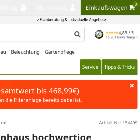
0
tellung
Mein Konto
Einkaufswagen
llung
Mein Konto
Einkaufswagen
Fachberatung & individuelle Angebote
4,83
/ 5
Produkt suchen
16.901 Bewertungen
bau
Beleuchtung
Gartenpflege
Service
Tipps & Tricks
Gesamtwert bis 468,99€)
die Filteranlage bereits dabei ist.
 m²
Artikel-Nr.:
154499
nnhaus hochwertige,