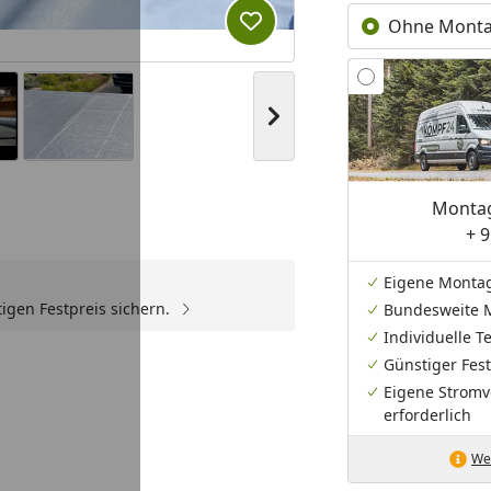
Ohne Mont
Produkt zur Wunschliste hi
Nächstes Bild anzeigen
Montag
+ 9
Youtube-Video
Youtube-Video
Eigene Monta
igen Festpreis sichern.
Bundesweite 
Individuelle 
Günstiger Fest
Eigene Stromv
erforderlich
Wei