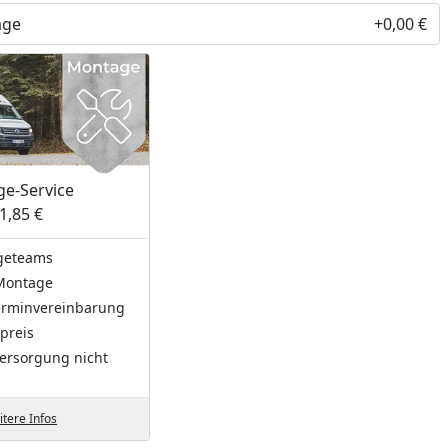
age
+0,00 €
nzufügen
e-Service
1,85 €
geteams
Montage
Terminvereinbarung
preis
ersorgung nicht
tere Infos