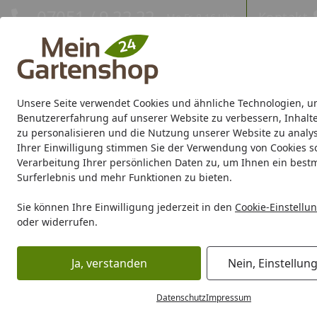
Hotline
07051 / 9 22 22
Kontakt
Mo-Fr. 8-16 Uhr
Kontakt
Eigene Montage-Teams
Unsere Seite verwendet Cookies und ähnliche Technologien, u
Gartenhaus
Gerätehaus
Gewächshaus
Carport/Garag
Benutzererfahrung auf unserer Website zu verbessern, Inhalt
zu personalisieren und die Nutzung unserer Website zu analys
Ihrer Einwilligung stimmen Sie der Verwendung von Cookies s
Marken
Sale %
Verarbeitung Ihrer persönlichen Daten zu, um Ihnen ein best
Surferlebnis und mehr Funktionen zu bieten.
Karibu Pools inkl. gra
Sie können Ihre Einwilligung jederzeit in den
Cookie-Einstellu
oder widerrufen.
Dein Traumpool im Sorglos-Paket: F
Ja, verstanden
Nein, Einstellun
Gartenhaus
Zubehör für Gartenhäuser
Dachbahnen
W
Startseite
Datenschutz
Impressum