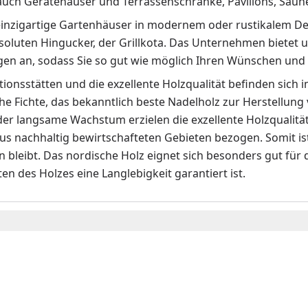
uch Gerätehäuser und Terrassenschränke, Pavillons, Saunen
 einzigartige Gartenhäuser in modernem oder rustikalem D
soluten Hingucker, der Grillkota. Das Unternehmen bietet 
en an, sodass Sie so gut wie möglich Ihren Wünschen und
ionsstätten und die exzellente Holzqualität befinden sich
he Fichte, das bekanntlich beste Nadelholz zur Herstellun
der langsame Wachstum erzielen die exzellente Holzqualitä
us nachhaltig bewirtschafteten Gebieten bezogen. Somit ist
n bleibt. Das nordische Holz eignet sich besonders gut für
en des Holzes eine Langlebigkeit garantiert ist.