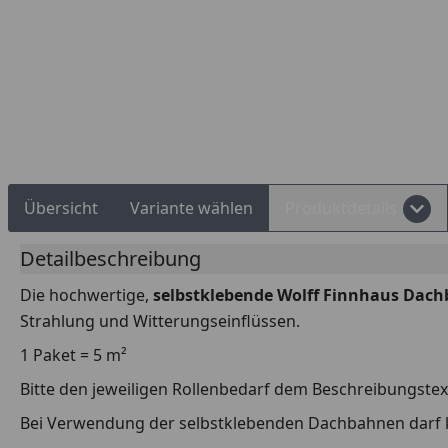
Rechnungskauf
Montageservice
Übersicht
Variante wählen
Produktdetails
Detailbeschreibung
Die hochwertige,
selbstklebende Wolff Finnhaus Dac
Strahlung und Witterungseinflüssen.
1 Paket = 5 m²
Bitte den jeweiligen Rollenbedarf dem Beschreibungste
Bei Verwendung der selbstklebenden Dachbahnen darf 