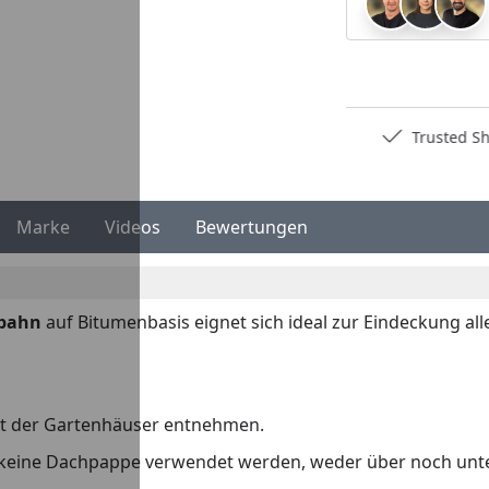
Deutschlands bester Händler
Trusted S
Marke
Videos
Bewertungen
hbahn
auf Bitumenbasis eignet sich ideal zur Eindeckung all
xt der Gartenhäuser entnehmen.
keine Dachpappe verwendet werden, weder über noch unt