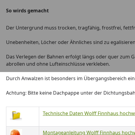
So wirds gemacht
Der Untergrund muss trocken, tragfähig, frostfrei, fettfr
Unebenheiten, Löcher oder Ähnliches sind zu egalisiere
Das Verlegen der Bahnen erfolgt längs oder quer zum Ge
abrollen und ohne Lufteinschlüsse verkleben.
Durch Anwalzen ist besonders im Übergangsbereich ein
Achtung: Bitte keine Dachpappe unter der Dichtungsbah
Technische Daten Wolff Finnhaus hochwe
Montageanleitung Wolff Finnhaus hochwe