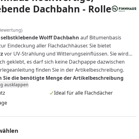
ebende Dachbahn - Rolle
Bewertung)
selbstklebende Wolff Dachbahn
auf Bitumenbasis
 zur Eindeckung aller Flachdachhäuser. Sie bietet
tz
vor UV-Strahlung und Witterungseinflüssen. Sie wird
ach geklebt, es darf sich keine Dachpappe dazwischen
rlegeanleitung finden Sie in der Artikelbeschreibung.
 Sie die benötigte Menge der Artikelbeschreibung
g ausklappen
rtenhauses
, alternativ kann der Bedarf auch mit
utz
Ideal für alle Flachdächer
errechnet werden: Dachfläche x 1,3 (Beispiel: 11,2 m²
= 14,56 m² benötigte Menge = 3 Rollen à 5 m²)
age
wählen