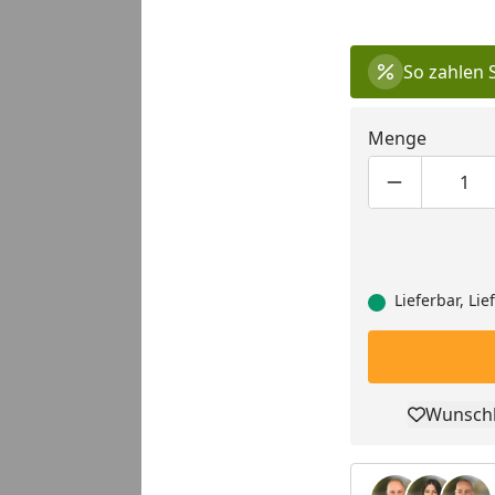
So zahlen 
Menge
Produktmen
Pro
Lieferbar, Li
Wunschl
Pro