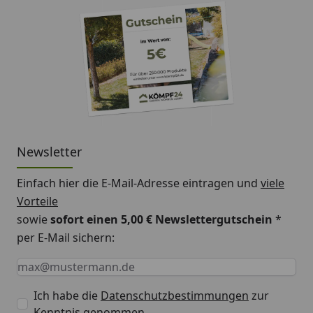
Newsletter
Einfach hier die E-Mail-Adresse eintragen und
viele
Vorteile
sowie
sofort einen 5,00 € Newslettergutschein
*
per E-Mail sichern:
Keine Eingabe erforderlich
Eingabe erforderlich
E-Mail *
Ich habe die
Datenschutzbestimmungen
zur
Kenntnis genommen