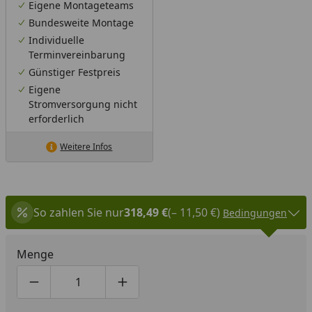
Eigene Montageteams
Bundesweite Montage
Individuelle
Terminvereinbarung
Günstiger Festpreis
Eigene
Stromversorgung nicht
erforderlich
Weitere Infos
So zahlen Sie nur
318,49 €
(– 11,50 €)
Bedingungen
Menge
Produktmenge um eins verringern
Produktmenge manuell eingeben
Produktmenge um eins erhöhen