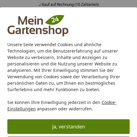
Kauf auf Rechnung (10 Zahlarten)
Alle Produkte
Mein Konto
Wunschl
Ein
4,83
/ 5
Suchen
Unsere Seite verwendet Cookies und ähnliche
Technologien, um die Benutzererfahrung auf unserer
Karibu Pools inkl. gratis Sandfilteranlage & Pool-
Website zu verbessern, Inhalte und Anzeigen zu
Starterset (Gesamtwert bis 468,99€)
personalisieren und die Nutzung unserer Website zu
analysieren. Mit Ihrer Einwilligung stimmen Sie der
Verwendung von Cookies sowie der Verarbeitung Ihrer
Gartenhaus
Zubehör für Gartenhäuser
Weka Zusatz- Ein
persönlichen Daten zu, um Ihnen ein bestmögliches
Startseite
Surferlebnis und mehr Funktionen zu bieten.
Weka Zusatz- Einzelfenster groß
Sie können Ihre Einwilligung jederzeit in den
Cookie-
Einstellungen
anpassen oder widerrufen.
Ja, verstanden