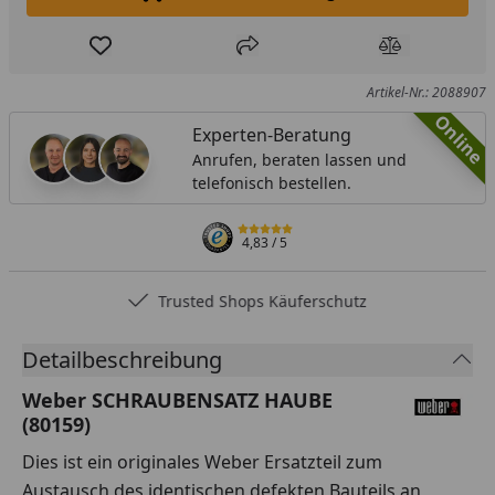
In den Einkaufswagen legen
Produkt zur Wunschliste hinzufügen
Teilen
Produkt Ver
Artikel-Nr.: 2088907
Online
Experten-Beratung
Anrufen, beraten lassen und
telefonisch bestellen.
4,83
/ 5
Trusted Shops Käuferschutz
Detailbeschreibung
Weber SCHRAUBENSATZ HAUBE
(80159)
Dies ist ein originales Weber Ersatzteil zum
Austausch des identischen defekten Bauteils an