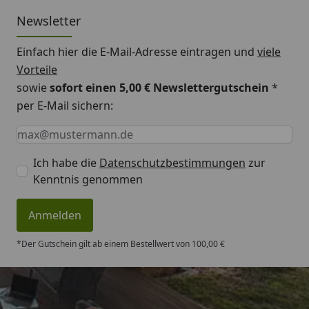
Newsletter
Einfach hier die E-Mail-Adresse eintragen und
viele
Vorteile
sowie
sofort einen 5,00 € Newslettergutschein
*
per E-Mail sichern:
Keine Eingabe erforderlich
Eingabe erforderlich
E-Mail *
Ich habe die
Datenschutzbestimmungen
zur
Kenntnis genommen
Anmelden
*Der Gutschein gilt ab einem Bestellwert von 100,00 €