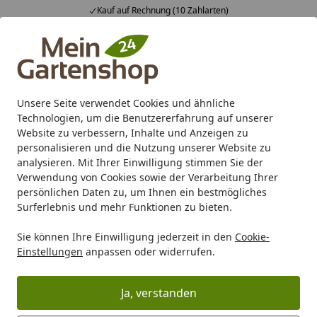
Kauf auf Rechnung (10 Zahlarten)
Alle Produkte
Mein Konto
Wunschl
Ein
4,83
/ 5
Suchen
Unsere Seite verwendet Cookies und ähnliche
Technologien, um die Benutzererfahrung auf unserer
Karibu Pools inkl. gratis Sandfilteranlage & Pool-
Website zu verbessern, Inhalte und Anzeigen zu
Starterset (Gesamtwert bis 468,99€)
personalisieren und die Nutzung unserer Website zu
analysieren. Mit Ihrer Einwilligung stimmen Sie der
Verwendung von Cookies sowie der Verarbeitung Ihrer
Grill
Grill Ersatzteile
Weber SCHRAUBENSATZ HAUBE (80
persönlichen Daten zu, um Ihnen ein bestmögliches
Startseite
Surferlebnis und mehr Funktionen zu bieten.
Weber SCHRAUBENSATZ HAUBE
Sie können Ihre Einwilligung jederzeit in den
Cookie-
(80159)
Einstellungen
anpassen oder widerrufen.
Ja, verstanden