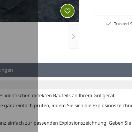
Produkt zur Wunschliste hi
Deutschlands bester Händler
Trusted S
Nächstes Bild anzeigen
ungen
es identischen defekten Bauteils an Ihrem Grillgerät.
 Sie ganz einfach prüfen, indem Sie sich die Explosionszeich
anz einfach zur passenden Explosionszeichnung. Geben Si