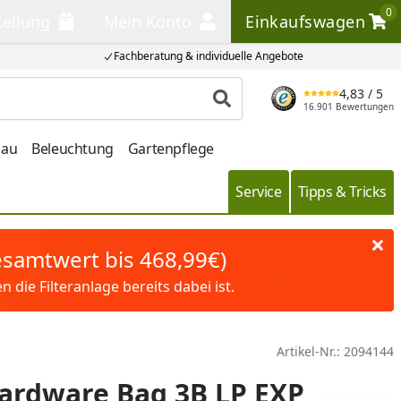
0
tellung
Mein Konto
Einkaufswagen
llung
Mein Konto
Einkaufswagen
Fachberatung & individuelle Angebote
4,83
/ 5
Produkt suchen
16.901 Bewertungen
bau
Beleuchtung
Gartenpflege
Service
Tipps & Tricks
Gesamtwert bis 468,99€)
die Filteranlage bereits dabei ist.
Artikel-Nr.:
2094144
ardware Bag 3B LP EXP