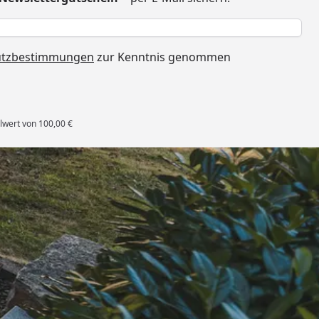
h
utzbestimmungen
zur Kenntnis genommen
lwert von 100,00 €