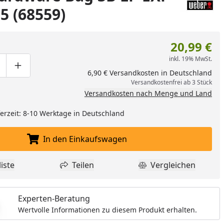
.5 (68559)
20,99 €
inkl. 19% MwSt.
ge um eins verringern
duktmenge manuell eingeben
Produktmenge um eins erhöhen
6,90 € Versandkosten in Deutschland
Versandkostenfrei ab 3 Stück
Versandkosten nach Menge und Land
eferzeit: 8-10 Werktage in Deutschland
In den Einkaufswagen
In den Einkaufswagen legen
iste
Teilen
Vergleichen
dukt zur Wunschliste hinzufügen
Teilen
Produkt Vergle
Experten-Beratung
Wertvolle Informationen zu diesem Produkt erhalten.