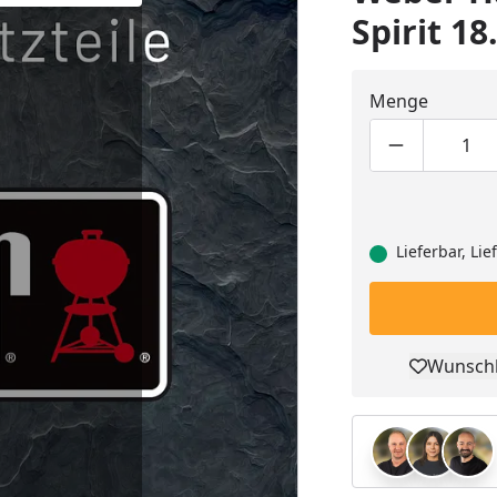
Spirit 18
Menge
Produktmen
Pro
Lieferbar, Li
Wunschl
Pro