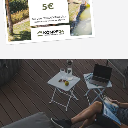
Trusted Shops
„Super schnell gelife
100%. Alles wie besc
“
4,83
/ 5
06.08.202
16.901 Bewertungen