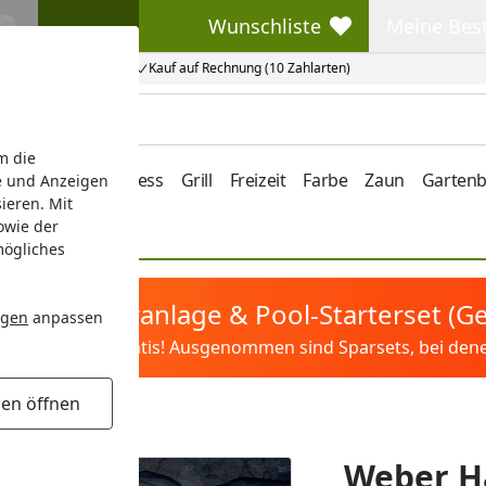
Wunschliste
Meine Bes
Wunschliste
Meine Beste
Kauf auf Rechnung (10 Zahlarten)
m die
e/Vordach
Wellness
Grill
Freizeit
Farbe
Zaun
Garten
e und Anzeigen
ieren. Mit
owie der
mögliches
tis Sandfilteranlage & Pool-Starterset (
ngen
anpassen
ilter&Pflege gratis! Ausgenommen sind Sparsets, bei denen 
gen öffnen
t 18.5 (68559)
Weber H