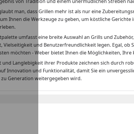
rgebnis von Tradition und einem unermüdlichen Streben nach
laubt man, dass Grillen mehr ist als nur eine Zubereitungs
 um Ihnen die Werkzeuge zu geben, um köstliche Gerichte i
erleben.
palette umfasst eine breite Auswahl an Grills und Zubehör,
t, Vielseitigkeit und Benutzerfreundlichkeit legen. Egal, ob S
ten möchten - Weber bietet Ihnen die Möglichkeiten, Ihre k
ät und Langlebigkeit ihrer Produkte zeichnen sich durch r
auf Innovation und Funktionalität, damit Sie ein unvergess
 zu Generation weitergegeben wird.