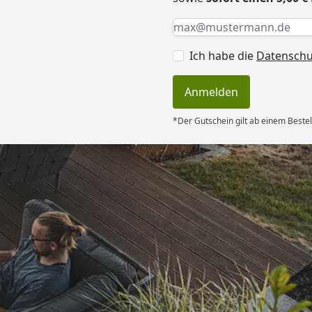
Keine Eingabe erforderlic
Eingabe erforderlich
E-Mail *
Ich habe die
Datensch
Anmelden
*Der Gutschein gilt ab einem Bestel
Versand
rt. Ware passt
hrieben. Dank
6