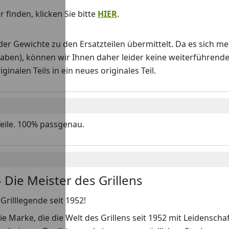
 finden, klicken Sie bitte
HIER
.
Gewichte zu den Ersatzteilen übermittelt. Da es sich me
haben), können wir Ihnen daher leider keine weiterführend
nalen Teils in ein neues originales Teil.
Teile. 100% passgenau.
 Die Meister des Grillens
Grilllegende seit 1952!
ie Marke, die die Welt des Grillens seit 1952 mit Leidenscha