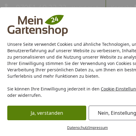
Hotline
07051 / 9 22 22
Kontakt
Mo-Fr. 8-16 Uhr
Kontakt
Eigene Montage-Teams
Unsere Seite verwendet Cookies und ähnliche Technologien, u
Gartenhaus
Gerätehaus
Gewächshaus
Carport/Garag
Benutzererfahrung auf unserer Website zu verbessern, Inhalt
zu personalisieren und die Nutzung unserer Website zu analys
Ihrer Einwilligung stimmen Sie der Verwendung von Cookies s
Marken
Sale %
Verarbeitung Ihrer persönlichen Daten zu, um Ihnen ein best
Surferlebnis und mehr Funktionen zu bieten.
Karibu Pools inkl. gra
Sie können Ihre Einwilligung jederzeit in den
Cookie-Einstellu
oder widerrufen.
Dein Traumpool im Sorglos-Paket: F
Ja, verstanden
Nein, Einstellun
Grill
Grill Ersatzteile
Weber Hardware Bag 3B LP EXP Spiri
Startseite
Datenschutz
Impressum