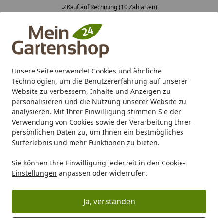
Kauf auf Rechnung (10 Zahlarten)
Alle Produkte
Mein Konto
Wunschl
Ein
4,83
/ 5
Suchen
Unsere Seite verwendet Cookies und ähnliche
Technologien, um die Benutzererfahrung auf unserer
Karibu Pools inkl. gratis Sandfilteranlage & Pool-
Website zu verbessern, Inhalte und Anzeigen zu
Starterset (Gesamtwert bis 468,99€)
personalisieren und die Nutzung unserer Website zu
analysieren. Mit Ihrer Einwilligung stimmen Sie der
Verwendung von Cookies sowie der Verarbeitung Ihrer
Grill
Grill Marken
Weber
Weber Grillzubehör
Weber 
persönlichen Daten zu, um Ihnen ein bestmögliches
Startseite
Surferlebnis und mehr Funktionen zu bieten.
Weber Premium Grillbesteck
Sie können Ihre Einwilligung jederzeit in den
Cookie-
Kompakt - 2-teilig, Edelstahl,
Einstellungen
anpassen oder widerrufen.
Schwarz
Ja, verstanden