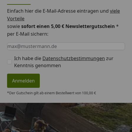
Einfach hier die E-Mail-Adresse eintragen und
viele
Vorteile
sowie
sofort einen 5,00 € Newslettergutschein
*
per E-Mail sichern:
Keine Eingabe erforderlich
Eingabe erforderlich
E-Mail *
Ich habe die
Datenschutzbestimmungen
zur
Kenntnis genommen
Anmelden
*Der Gutschein gilt ab einem Bestellwert von 100,00 €
Trusted Shops