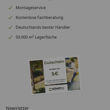
Öse zum Aufhängen.
Montageservice
Unser Tipp
: Das Weber 2-teiliges Grillbesteck Set
Kostenlose Fachberatung
eignet sich natürlich auch sehr gut als Geschenkidee
für einen Grillfreund.
Deutschlands bester Händler
50.000 m² Lagerfläche
Newsletter