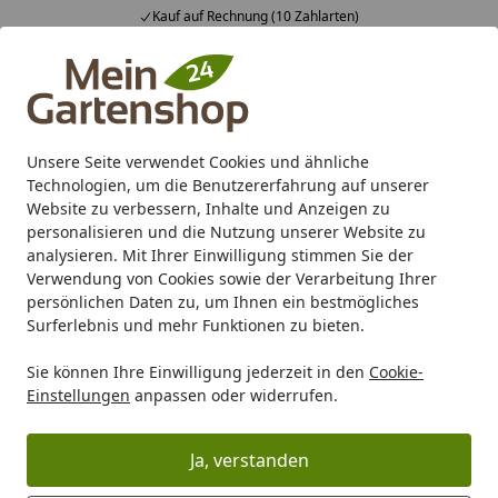
Kauf auf Rechnung (10 Zahlarten)
Alle Produkte
Mein Konto
Wunschl
Ein
4,83
/ 5
Suchen
Unsere Seite verwendet Cookies und ähnliche
Technologien, um die Benutzererfahrung auf unserer
Karibu Pools inkl. gratis Sandfilteranlage & Pool-
Website zu verbessern, Inhalte und Anzeigen zu
Starterset (Gesamtwert bis 468,99€)
personalisieren und die Nutzung unserer Website zu
analysieren. Mit Ihrer Einwilligung stimmen Sie der
Verwendung von Cookies sowie der Verarbeitung Ihrer
Grill
Grill Ersatzteile
Weber Ersatzteil HNDL DOOR BAR S
persönlichen Daten zu, um Ihnen ein bestmögliches
Startseite
Surferlebnis und mehr Funktionen zu bieten.
Weber Ersatzteil HNDL DOOR BAR
Sie können Ihre Einwilligung jederzeit in den
Cookie-
SS SUM SV 24 BB (2401263)
Einstellungen
anpassen oder widerrufen.
Ja, verstanden