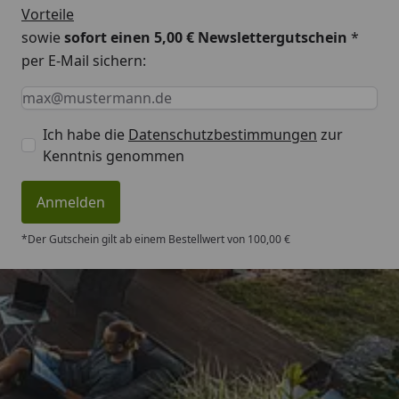
Vorteile
sowie
sofort einen 5,00 € Newslettergutschein
*
per E-Mail sichern:
Keine Eingabe erforderlich
Eingabe erforderlich
E-Mail *
Ich habe die
Datenschutzbestimmungen
zur
Kenntnis genommen
Anmelden
*Der Gutschein gilt ab einem Bestellwert von 100,00 €
Trusted Shops
4,83
/ 5