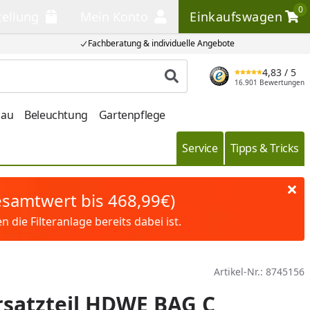
0
tellung
Mein Konto
Einkaufswagen
llung
Mein Konto
Einkaufswagen
Fachberatung & individuelle Angebote
4,83
/ 5
Produkt suchen
16.901 Bewertungen
bau
Beleuchtung
Gartenpflege
Service
Tipps & Tricks
Gesamtwert bis 468,99€)
die Filteranlage bereits dabei ist.
Artikel-Nr.:
8745156
satzteil HDWE BAG C