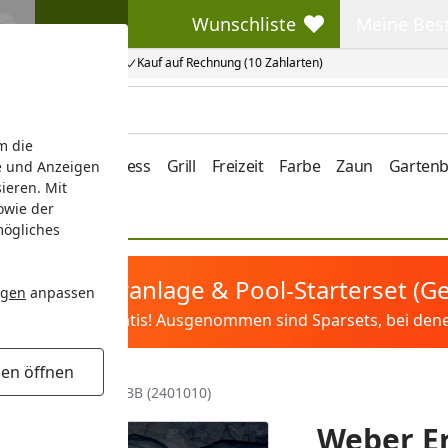
Wunschliste
Meine Bes
Wunschliste
Meine Beste
Kauf auf Rechnung (10 Zahlarten)
m die
e/Vordach
Wellness
Grill
Freizeit
Farbe
Zaun
Garten
e und Anzeigen
ieren. Mit
owie der
mögliches
tis Sandfilteranlage & Pool-Starterset (
ngen
anpassen
ilter&Pflege gratis! Ausgenommen sind Sparsets, bei denen 
gen öffnen
 TBL FS/GC SUM 24 BB (2401010)
Weber Er