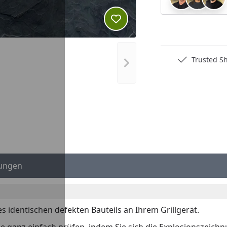
Produkt zur Wunschliste hi
Deutschlands bester Händler
Trusted S
Nächstes Bild anzeigen
ungen
es identischen defekten Bauteils an Ihrem Grillgerät.