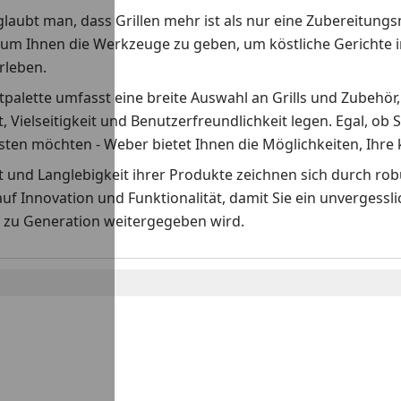
laubt man, dass Grillen mehr ist als nur eine Zubereitungs
 um Ihnen die Werkzeuge zu geben, um köstliche Gerichte i
erleben.
palette umfasst eine breite Auswahl an Grills und Zubehör,
t, Vielseitigkeit und Benutzerfreundlichkeit legen. Egal, ob S
ten möchten - Weber bietet Ihnen die Möglichkeiten, Ihre k
ät und Langlebigkeit ihrer Produkte zeichnen sich durch r
auf Innovation und Funktionalität, damit Sie ein unvergess
 zu Generation weitergegeben wird.