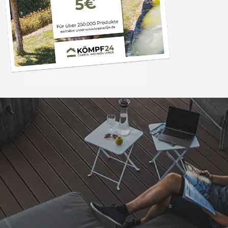
Trusted Shops
„Super schnell gelife
100%. Alles wie besc
“
4,83
/ 5
06.08.202
16.901 Bewertungen