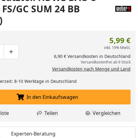
 FS/GC SUM 24 BB
)
5,99 €
inkl. 19% MwSt.
ge um eins verringern
duktmenge manuell eingeben
Produktmenge um eins erhöhen
6,90 € Versandkosten in Deutschland
Versandkostenfrei ab 9 Stück
Versandkosten nach Menge und Land
eferzeit: 8-10 Werktage in Deutschland
In den Einkaufswagen
In den Einkaufswagen legen
iste
Teilen
Vergleichen
dukt zur Wunschliste hinzufügen
Teilen
Produkt Vergle
Experten-Beratung