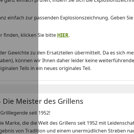
 Sie ganz einfach prüfen, indem Sie sich die Explosionszeich
anz einfach zur passenden Explosionszeichnung. Geben Si
 finden, klicken Sie bitte
HIER
.
Gewichte zu den Ersatzteilen übermittelt. Da es sich me
haben), können wir Ihnen daher leider keine weiterführend
nalen Teils in ein neues originales Teil.
 Die Meister des Grillens
Grilllegende seit 1952!
ie Marke, die die Welt des Grillens seit 1952 mit Leidenscha
rgebnis von Tradition und einem unermüdlichen Streben nach