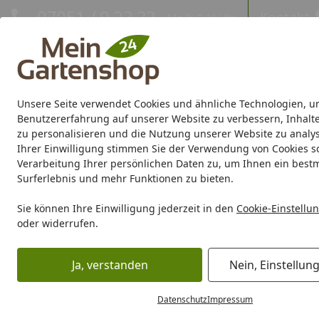
Hotline
07051 / 9 22 22
Kontakt
Mo-Fr. 8-16 Uhr
Kontakt
Eigene Montage-Teams
Unsere Seite verwendet Cookies und ähnliche Technologien, u
Gartenhaus
Gerätehaus
Gewächshaus
Carport/Garag
Benutzererfahrung auf unserer Website zu verbessern, Inhalt
zu personalisieren und die Nutzung unserer Website zu analys
Ihrer Einwilligung stimmen Sie der Verwendung von Cookies s
Marken
Sale %
Verarbeitung Ihrer persönlichen Daten zu, um Ihnen ein best
Surferlebnis und mehr Funktionen zu bieten.
Karibu Pools inkl. gra
Sie können Ihre Einwilligung jederzeit in den
Cookie-Einstellu
oder widerrufen.
Dein Traumpool im Sorglos-Paket: F
Ja, verstanden
Nein, Einstellun
Grill
Grill Ersatzteile
Weber Ersatzteil HDWE BAG C SIDE
Startseite
Datenschutz
Impressum