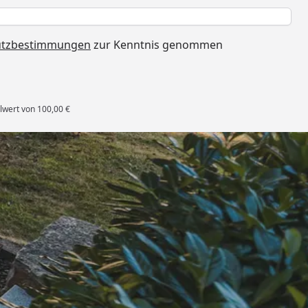
h
utzbestimmungen
zur Kenntnis genommen
lwert von 100,00 €