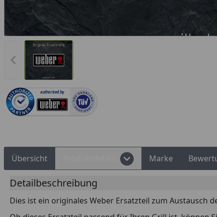
Rechnungskauf
Montageservice
Vorheriges Bild anzeigen
authorized.by
Übersicht
Produktdetails
Marke
Bewert
Detailbeschreibung
Dies ist ein originales Weber Ersatzteil zum Austausch d