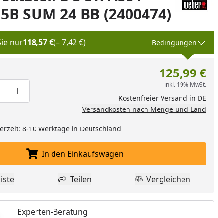
5B SUM 24 BB (2400474)
Sie nur
118,57 €
(– 7,42 €)
Bedingungen
125,99 €
inkl. 19% MwSt.
ge um eins verringern
duktmenge manuell eingeben
Produktmenge um eins erhöhen
Kostenfreier Versand in DE
Versandkosten nach Menge und Land
eferzeit: 8-10 Werktage in Deutschland
In den Einkaufswagen
In den Einkaufswagen legen
iste
Teilen
Vergleichen
dukt zur Wunschliste hinzufügen
Teilen
Produkt Vergle
Experten-Beratung