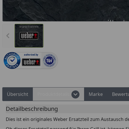
Rechnungskauf
Montageservice
Vorheriges Bild anzeigen
authorized.by
Übersicht
Produktdetails
Marke
Bewert
Detailbeschreibung
Dies ist ein originales Weber Ersatzteil zum Austausch d