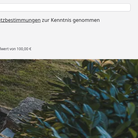
h
utzbestimmungen
zur Kenntnis genommen
lwert von 100,00 €