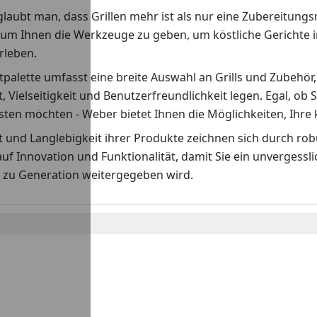
laubt man, dass Grillen mehr ist als nur eine Zubereitungs
 um Ihnen die Werkzeuge zu geben, um köstliche Gerichte i
erleben.
palette umfasst eine breite Auswahl an Grills und Zubehör,
t, Vielseitigkeit und Benutzerfreundlichkeit legen. Egal, ob S
ten möchten - Weber bietet Ihnen die Möglichkeiten, Ihre k
ät und Langlebigkeit ihrer Produkte zeichnen sich durch r
auf Innovation und Funktionalität, damit Sie ein unvergess
 zu Generation weitergegeben wird.