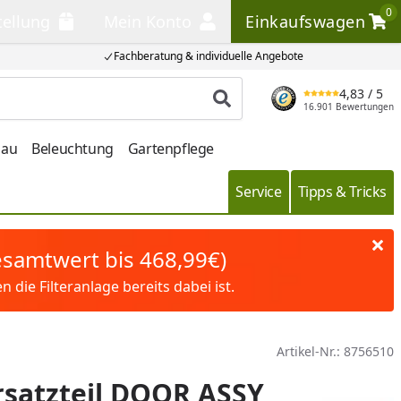
0
tellung
Mein Konto
Einkaufswagen
llung
Mein Konto
Einkaufswagen
Fachberatung & individuelle Angebote
4,83
/ 5
Produkt suchen
16.901 Bewertungen
bau
Beleuchtung
Gartenpflege
Service
Tipps & Tricks
Gesamtwert bis 468,99€)
die Filteranlage bereits dabei ist.
Artikel-Nr.:
8756510
satzteil DOOR ASSY