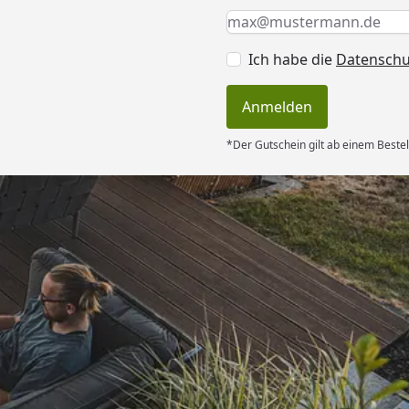
Keine Eingabe erforderlic
Eingabe erforderlich
E-Mail *
Ich habe die
Datensch
Anmelden
*Der Gutschein gilt ab einem Bestel
Versand
rt. Ware passt
hrieben. Dank
6