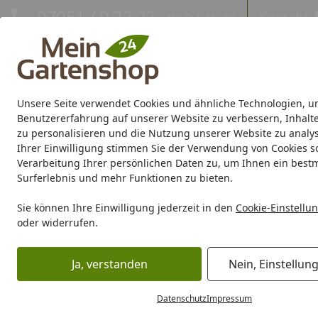
Hotline
07051 / 9 22 22
Kontakt
Mo-Fr. 8-16 Uhr
Kontakt
Eigene Montage-Teams
Unsere Seite verwendet Cookies und ähnliche Technologien, u
Gartenhaus
Gerätehaus
Gewächshaus
Carport/Garag
Benutzererfahrung auf unserer Website zu verbessern, Inhalt
zu personalisieren und die Nutzung unserer Website zu analys
Ihrer Einwilligung stimmen Sie der Verwendung von Cookies s
Marken
Sale %
Verarbeitung Ihrer persönlichen Daten zu, um Ihnen ein best
Surferlebnis und mehr Funktionen zu bieten.
Karibu Pools inkl. gra
Sie können Ihre Einwilligung jederzeit in den
Cookie-Einstellu
oder widerrufen.
Dein Traumpool im Sorglos-Paket: F
Ja, verstanden
Nein, Einstellun
Grill
Grill Ersatzteile
Weber Ersatzteil DOOR ASSY RHS B
Startseite
Datenschutz
Impressum