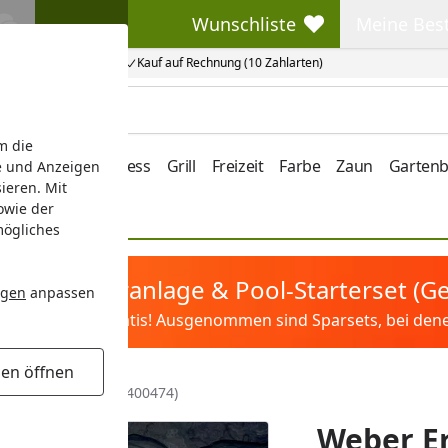
Wunschliste
Meine Bes
Wunschliste
Meine Beste
Kauf auf Rechnung (10 Zahlarten)
m die
e/Vordach
Wellness
Grill
Freizeit
Farbe
Zaun
Garten
e und Anzeigen
ieren. Mit
owie der
mögliches
tis Sandfilteranlage & Pool-Starterset (
ngen
anpassen
ilter&Pflege gratis! Ausgenommen sind Sparsets, bei denen 
gen öffnen
LK 5B SUM 24 BB (2400474)
Weber Er