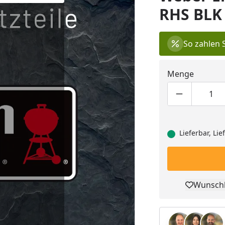
RHS BLK 
So zahlen 
Menge
Produktmen
Pro
Lieferbar, Li
Wunschl
Pro