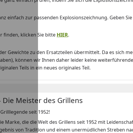
 Sie ganz einfach prüfen, indem Sie sich die Explosionszeich
anz einfach zur passenden Explosionszeichnung. Geben Si
 finden, klicken Sie bitte
HIER
.
Gewichte zu den Ersatzteilen übermittelt. Da es sich me
haben), können wir Ihnen daher leider keine weiterführend
nalen Teils in ein neues originales Teil.
 Die Meister des Grillens
Grilllegende seit 1952!
ie Marke, die die Welt des Grillens seit 1952 mit Leidenscha
rgebnis von Tradition und einem unermüdlichen Streben nach