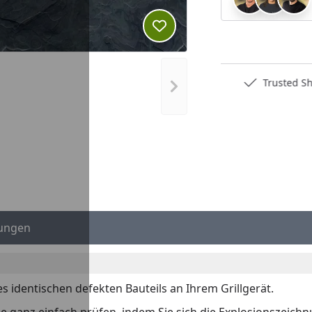
Produkt zur Wunschliste hi
Deutschlands bester Händler
Trusted S
Nächstes Bild anzeigen
ungen
es identischen defekten Bauteils an Ihrem Grillgerät.