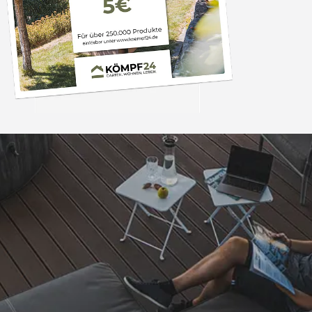
Trusted Shops
„Super schnell gelife
100%. Alles wie besc
“
4,83
/ 5
06.08.202
16.901 Bewertungen