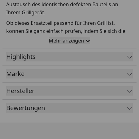
Austausch des identischen defekten Bauteils an
Ihrem Grillgerät.
Ob dieses Ersatzteil passend für Ihren Grill ist,
können Sie ganz einfach prüfen, indem Sie sich die
Explosionszeichnung Ihres Grills anschauen und dort
Mehr anzeigen
das betreffende Teil heraussuchen.
Highlights
Über die Seriennummer Ihres Grillgeräts kommen Sie
ganz einfach zur passenden Explosionszeichnung.
Geben Sie dafür die Seriennummer
HIER
ein.
Marke
Hersteller
Sollte Ihnen nicht bekannt sein, wo Sie die
Seriennummer finden, klicken Sie bitte
HIER
.
Bewertungen
Leider bekommen wir von Weber keine
Abmessungen oder Gewichte zu den Ersatzteilen
übermittelt. Da es sich meist um Kommissionsware