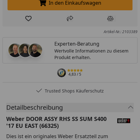
In den Einkaufswagen
In den Einkaufswagen legen
Produkt zur Wunschliste hinzufügen
Teilen
Produkt Ver
Artikel-Nr.: 2103389
Experten-Beratung
Wertvolle Informationen zu diesem
Produkt erhalten.
4,83
/ 5
Trusted Shops Käuferschutz
Detailbeschreibung
Weber DOOR ASSY RHS SS SUM S400
'17 EU EAST (66325)
Dies ist ein originales Weber Ersatzteil zum