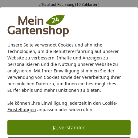
Kauf auf Rechnung (10 Zahlarten)
Alle Produkte
Mein Konto
Wunschl
Ein
4,83
/ 5
Suchen
Unsere Seite verwendet Cookies und ähnliche
Technologien, um die Benutzererfahrung auf unserer
Karibu Pools inkl. gratis Sandfilteranlage & Pool-
Website zu verbessern, Inhalte und Anzeigen zu
Starterset (Gesamtwert bis 468,99€)
personalisieren und die Nutzung unserer Website zu
analysieren. Mit Ihrer Einwilligung stimmen Sie der
Verwendung von Cookies sowie der Verarbeitung Ihrer
Grill
Grill Ersatzteile
Weber DOOR ASSY RHS SS SUM S400 
persönlichen Daten zu, um Ihnen ein bestmögliches
Startseite
Surferlebnis und mehr Funktionen zu bieten.
Weber DOOR ASSY RHS SS SUM S400
Sie können Ihre Einwilligung jederzeit in den
Cookie-
'17 EU EAST (66325)
Einstellungen
anpassen oder widerrufen.
Ja, verstanden