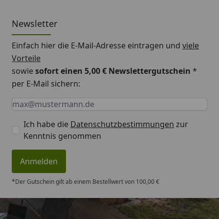
Newsletter
Einfach hier die E-Mail-Adresse eintragen und
viele
Vorteile
sowie
sofort einen 5,00 € Newslettergutschein
*
per E-Mail sichern:
Keine Eingabe erforderlich
Eingabe erforderlich
E-Mail *
Ich habe die
Datenschutzbestimmungen
zur
Kenntnis genommen
Anmelden
*Der Gutschein gilt ab einem Bestellwert von 100,00 €