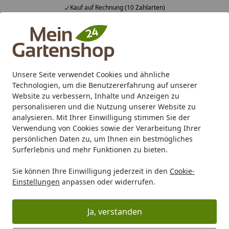
Kauf auf Rechnung (10 Zahlarten)
Alle Produkte
Mein Konto
Wunschl
Ein
4,83
/ 5
Suchen
Unsere Seite verwendet Cookies und ähnliche
Technologien, um die Benutzererfahrung auf unserer
Karibu Pools inkl. gratis Sandfilteranlage & Pool-
Website zu verbessern, Inhalte und Anzeigen zu
Starterset (Gesamtwert bis 468,99€)
personalisieren und die Nutzung unserer Website zu
analysieren. Mit Ihrer Einwilligung stimmen Sie der
Verwendung von Cookies sowie der Verarbeitung Ihrer
Grill
Grill Marken
Weber
Weber Grillzubehör
Weber 
persönlichen Daten zu, um Ihnen ein bestmögliches
Startseite
Surferlebnis und mehr Funktionen zu bieten.
Weber Premium Abdeckhaube - für
Sie können Ihre Einwilligung jederzeit in den
Cookie-
Q Serie mit Rollwagen oder Stand
Einstellungen
anpassen oder widerrufen.
5
(8 Bewertungen)
Ja, verstanden