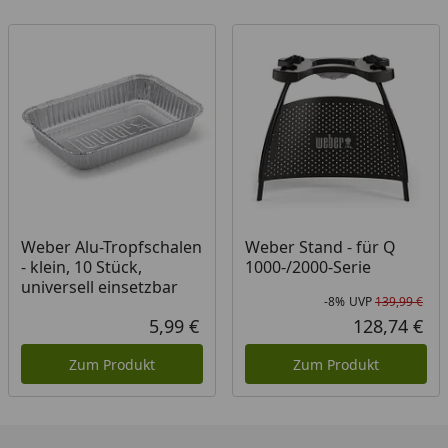
Weber Alu-Tropfschalen
Weber Stand - für Q
- klein, 10 Stück,
1000-/2000-Serie
universell einsetzbar
-8%
UVP
139,99 €
Rab
Urs
5,99 €
128,74 €
Aktueller Preis
Akt
Zum Produkt
Zum Produkt