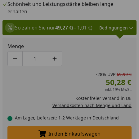
Schönheit und Leistungsstärke bleiben lange
erhalten
So zahlen Sie nur
49,27 €
(– 1,01 €)
Bedingungen
Menge
Produktmenge um eins verringern
Produktmenge manuell eingeben
Produktmenge um eins erhöhen
-28%
UVP
69,99 €
50,28 €
inkl. 19% MwSt.
Kostenfreier Versand in DE
Versandkosten nach Menge und Land
Am Lager, Lieferzeit: 1-2 Werktage in Deutschland
In den Einkaufswagen
In den Einkaufswagen legen