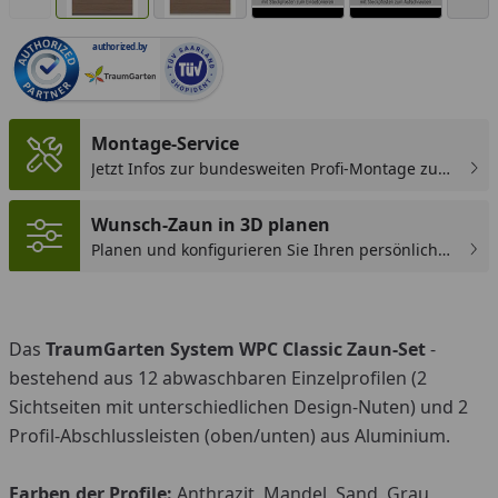
authorized.by
You
Montage-Service
Jetzt Infos zur bundesweiten Profi-Montage zum
günstigen Festpreis sichern.
Wunsch-Zaun in 3D planen
Planen und konfigurieren Sie Ihren persönlichen
Wunsch-Zaun!
Das
TraumGarten System WPC Classic Zaun-Set
-
bestehend aus 12 abwaschbaren Einzelprofilen (
2
Sichtseiten mit unterschiedlichen Design-Nuten)
und 2
Profil-Abschlussleisten (oben/unten) aus Aluminium.
Farben der Profile:
Anthrazit, Mandel, Sand, Grau