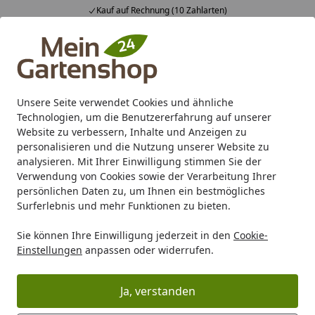
Kauf auf Rechnung (10 Zahlarten)
Alle Produkte
Mein Konto
Wunschl
Ein
4,83
/ 5
Suchen
Unsere Seite verwendet Cookies und ähnliche
Technologien, um die Benutzererfahrung auf unserer
Karibu Pools inkl. gratis Sandfilteranlage & Pool-
Website zu verbessern, Inhalte und Anzeigen zu
Starterset (Gesamtwert bis 468,99€)
personalisieren und die Nutzung unserer Website zu
analysieren. Mit Ihrer Einwilligung stimmen Sie der
Verwendung von Cookies sowie der Verarbeitung Ihrer
Zaun
Sichtschutz
BPC / WPC
TraumGarten WPC Stecks
persönlichen Daten zu, um Ihnen ein bestmögliches
Startseite
Surferlebnis und mehr Funktionen zu bieten.
TraumGarten System WPC Classic
Sie können Ihre Einwilligung jederzeit in den
Cookie-
Zaun-Set
Einstellungen
anpassen oder widerrufen.
5
(3 Bewertungen)
Ja, verstanden