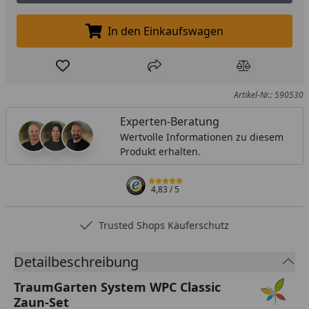
In den Einkaufswagen
In den Einkaufswagen legen
Produkt zur Wunschliste hinzufügen
Teilen
Produkt Ver
Artikel-Nr.: 590530
Experten-Beratung
Wertvolle Informationen zu diesem
Produkt erhalten.
4,83
/ 5
Trusted Shops Käuferschutz
Detailbeschreibung
TraumGarten System WPC Classic
Zaun-Set