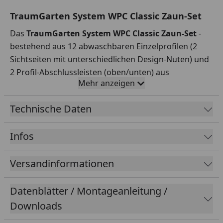
TraumGarten System WPC Classic Zaun-Set
Das
TraumGarten System WPC Classic Zaun-Set
-
bestehend aus 12 abwaschbaren Einzelprofilen (2
Sichtseiten mit unterschiedlichen Design-Nuten) und
2 Profil-Abschlussleisten (oben/unten) aus
Mehr anzeigen
Aluminium.
Technische Daten
Maße BxHxT:
1780 mm x 1830 x 20 mm
Profile:
WPC, gebürstet - Nut-Feder-Profile 20 x 150
Infos
mm, einseitig genutet
Farben der Profile:
Anthrazit, Mandel, Sand, Grau
Versandinformationen
Farben der Abschlussleisten oben + unten
:
Anthrazit (ähnlich RAL 7015), Silber (ähnlich RAL 9023)
Abschlussleisten:
Aluminium, pulverbeschichtet
Datenblätter / Montageanleitung /
(Unteres Profil 20 x 30 mm, oberes Profil 25 x 30 mm)
Downloads
Bei naturfaserverstärkten Holzwerkstoffen wie WPC