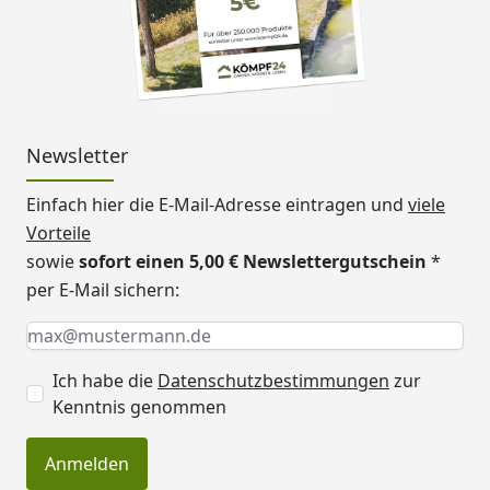
Newsletter
Einfach hier die E-Mail-Adresse eintragen und
viele
Vorteile
sowie
sofort einen 5,00 € Newslettergutschein
*
per E-Mail sichern:
Keine Eingabe erforderlich
Eingabe erforderlich
E-Mail *
Ich habe die
Datenschutzbestimmungen
zur
Kenntnis genommen
Anmelden