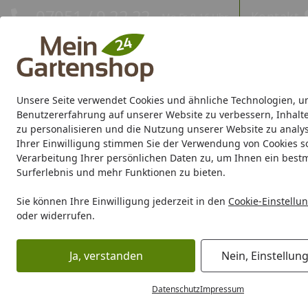
Hotline
07051 / 9 22 22
Kontakt
Mo-Fr. 8-16 Uhr
Kontakt
Eigene Montage-Teams
Unsere Seite verwendet Cookies und ähnliche Technologien, u
Gartenhaus
Gerätehaus
Gewächshaus
Carport/Garag
Benutzererfahrung auf unserer Website zu verbessern, Inhalt
zu personalisieren und die Nutzung unserer Website zu analys
Ihrer Einwilligung stimmen Sie der Verwendung von Cookies s
Marken
Sale %
Verarbeitung Ihrer persönlichen Daten zu, um Ihnen ein best
Surferlebnis und mehr Funktionen zu bieten.
Karibu Pools inkl. gra
Sie können Ihre Einwilligung jederzeit in den
Cookie-Einstellu
oder widerrufen.
Dein Traumpool im Sorglos-Paket: F
Ja, verstanden
Nein, Einstellun
Marken
TraumGarten
TraumGarten Tore
TraumGarten 
Startseite
Datenschutz
Impressum