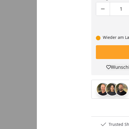
Produktmen
Pro
Wieder am La
Wunschl
Pro
Deutschlands bester Händler
Trusted S