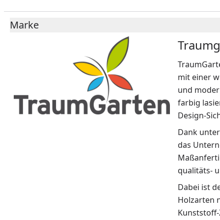
Marke
Traumg
TraumGarte
mit einer w
und modern
farbig lasi
Design-Sic
Dank unter
das Untern
Maßanferti
qualitäts- 
Dabei ist 
Holzarten n
Kunststoff