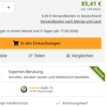
85,41 €
inkl. 19% MwSt.
ge um eins verringern
duktmenge manuell eingeben
Produktmenge um eins erhöhen
6,90 € Versandkosten in Deutschland
Versandkosten nach Menge und Land
ger in einem Monat und 9 Tagen (ab 17.09.2026)
In den Einkaufswagen
In den Einkaufswagen legen
iste
Teilen
Vergleichen
dukt zur Wunschliste hinzufügen
Teilen
Produkt Vergle
Online
Experten-Beratung
Anrufen, beraten lassen und telefonisch bestellen.
4,83
/ 5
16.901 Bewertungen
hops Käuferschutz
Rechnungskauf