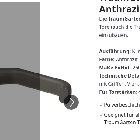
Anthrazi
Die
TraumGarte
Tore (auch die Tr
einzubauen.
Ausführung:
Kli
Farbe:
Anthrazit
Maße BxHxT
: 26
Technische Deta
mit Griffen, Vier
Für Torstärken
:
Pulverbeschich
Geeignet für al
TraumGarten T