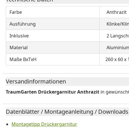
Farbe
Anthrazit
Ausführung
Klinke/Klin
Inklusive
2 Langschil
Material
Aluminium,
Maße BxTxH
260 x 60 x
Versandinformationen
TraumGarten Drückergarnitur Anthrazit
in gewünsch
Datenblätter / Montageanleitung / Downloads
Montagetipp Drückergarnitur