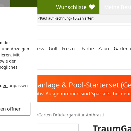
Wunschliste
Meine Bes
Wunschliste
Meine Beste
Kauf auf Rechnung (10 Zahlarten)
m die
e/Vordach
Wellness
Grill
Freizeit
Farbe
Zaun
Garten
e und Anzeigen
ieren. Mit
owie der
mögliches
tis Sandfilteranlage & Pool-Starterset (
ngen
anpassen
ilter&Pflege gratis! Ausgenommen sind Sparsets, bei denen 
gen öffnen
Einzeltore
TraumGarten Drückergarnitur Anthrazit
TraumGa