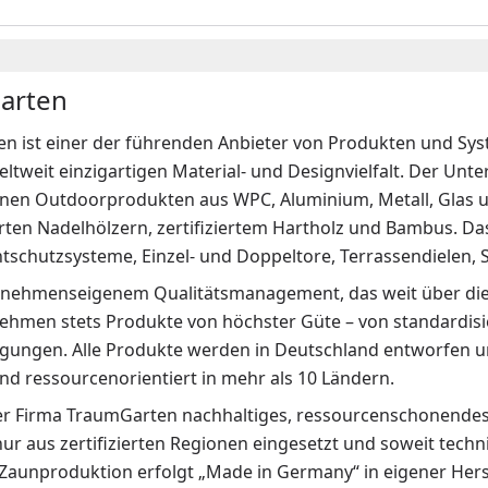
arten
n ist einer der führenden Anbieter von Produkten und Sys
eltweit einzigartigen Material- und Designvielfalt. Der Un
en Outdoorprodukten aus WPC, Aluminium, Metall, Glas u
erten Nadelhölzern, zertifiziertem Hartholz und Bambus. D
htschutzsysteme, Einzel- und Doppeltore, Terrassendielen,
nehmenseigenem Qualitätsmanagement, das weit über die
ehmen stets Produkte von höchster Güte – von standardisie
gungen. Alle Produkte werden in Deutschland entworfen und
und ressourcenorientiert in mehr als 10 Ländern.
der Firma TraumGarten nachhaltiges, ressourcenschonendes 
ur aus zertifizierten Regionen eingesetzt und soweit techn
-Zaunproduktion erfolgt „Made in Germany“ in eigener He