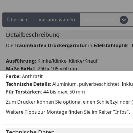
Übersicht
Variante wählen
Produktdetails
Detailbeschreibung
Die
TraumGarten
Drückergarnitur
in
Edelstahloptik
-
Ausführung:
Klinke/Klinke, Klinke/Knauf
Maße BxHxT
: 260 x 105 x 60 mm
Farbe:
Anthrazit
Technische Details
: Aluminium, pulverbeschichtet. Inklu
Für Torstärken
: 44 bis max. 50 mm
Zum Drücker können Sie optional einen Schließzylinder (P
Weitere Tipps zur Montage finden Sie im Reiter "Infos".
Technische Daten