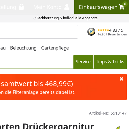
0
tellung
Mein Konto
Einkaufswagen
llung
Mein Konto
Einkaufswagen
Fachberatung & individuelle Angebote
4,83
/ 5
Produkt suchen
16.901 Bewertungen
bau
Beleuchtung
Gartenpflege
Service
Tipps & Tricks
Gesamtwert bis 468,99€)
die Filteranlage bereits dabei ist.
Artikel-Nr.:
5513147
rten Drückergarnitur