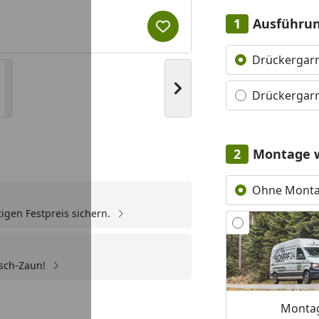
Ausführu
Produkt zur Wunschliste hi
Alle anzeigen (2)
Drückergarni
Nächstes Bild anzeigen
Drückergarn
Montage 
Ohne Mont
igen Festpreis sichern.
sch-Zaun!
Montag