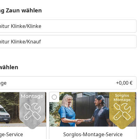
ng Zaun wählen
nzufügen
tur Klinke/Klinke
itur Klinke/Knauf
wählen
age
+0,00 €
e-Service
Sorglos-Montage-Service