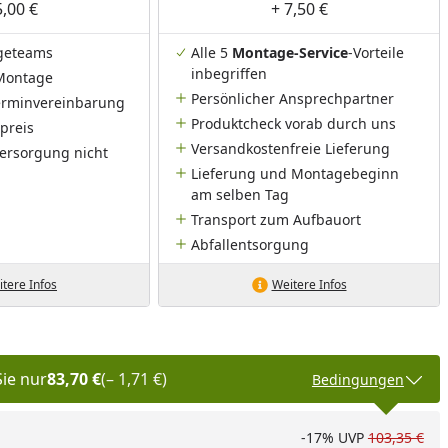
5,00 €
+ 7,50 €
geteams
Alle 5
Montage-Service
-Vorteile
inbegriffen
Montage
Persönlicher Ansprechpartner
Terminvereinbarung
Produktcheck vorab durch uns
preis
Versandkostenfreie Lieferung
ersorgung nicht
Lieferung und Montagebeginn
am selben Tag
Transport zum Aufbauort
Abfallentsorgung
tere Infos
Weitere Infos
Sie nur
83,70 €
(– 1,71 €)
Bedingungen
-17%
UVP
103,35 €