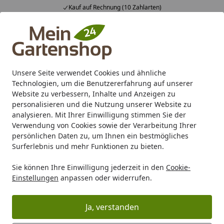
Kauf auf Rechnung (10 Zahlarten)
Alle Produkte
Mein Konto
Wunschl
Ein
4,83
/ 5
Suchen
Unsere Seite verwendet Cookies und ähnliche
Mit der richtigen Pflege zum perfekten Rasen
Technologien, um die Benutzererfahrung auf unserer
Startseite
Website zu verbessern, Inhalte und Anzeigen zu
Mit der richtigen Pflege zum
personalisieren und die Nutzung unserer Website zu
analysieren. Mit Ihrer Einwilligung stimmen Sie der
perfekten Rasen
Verwendung von Cookies sowie der Verarbeitung Ihrer
persönlichen Daten zu, um Ihnen ein bestmögliches
Lesezeit: 5 min.
Surferlebnis und mehr Funktionen zu bieten.
Erstellt am: 15.01.2019
Einfacher als gedacht - ein vorzeigbarer,
Sie können Ihre Einwilligung jederzeit in den
Cookie-
Einstellungen
anpassen oder widerrufen.
schöner Rasen ist kein Hexenwerk
Sie fragen sich, warum Ihr Rasen einfach nicht prächtig
Ja, verstanden
grün und üppig dicht wachsen mag? Stattdessen zeigen