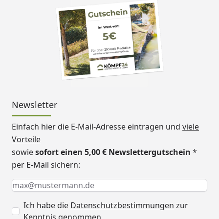
Newsletter
Einfach hier die E-Mail-Adresse eintragen und
viele
Vorteile
sowie
sofort einen 5,00 € Newslettergutschein
*
per E-Mail sichern:
Keine Eingabe erforderlich
Eingabe erforderlich
E-Mail *
Ich habe die
Datenschutzbestimmungen
zur
Kenntnis genommen