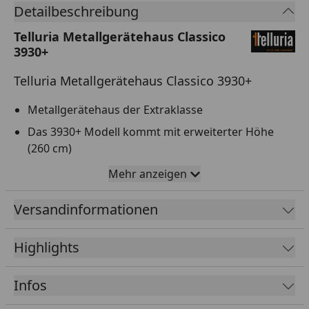
Detailbeschreibung
Telluria Metallgerätehaus Classico
3930+
Telluria Metallgerätehaus Classico 3930+
Metallgerätehaus der Extraklasse
Das 3930+ Modell kommt mit erweiterter Höhe
(260 cm)
Inkl. 1 feststehendem Fenster (klar)
Mehr anzeigen
Vereint edles Design mit perfekter Funktionalität
Versandinformationen
Ausführungen: granitgrau, lichtgrau, weiß
Sockelmaß: 388 x 298 cm
Highlights
Gesamtmaß: 408 x 318 cm
Innenmaß: 360 x 270 cm
Infos
Inkl. Dachisolierung