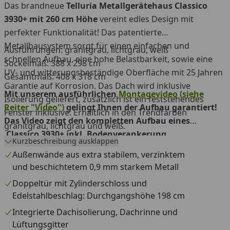
Das brandneue
Telluria Metallgerätehaus Classico
3930+ mit 260 cm Höhe
vereint edles Design mit
perfekter Funktionalität! Das patentierte
Metallbausystem sorgt für einen einfachen und
Ausführungen: granitgrau, lichtgrau, weiß
schnellen Aufbau, eine hohe Belastbarkeit, sowie eine
Sockelmaß: 388 x 298 cm
UV- und witterungsbeständige Oberfläche mit 25 Jahren
Gesamtmaß: 408 x 318 cm
Garantie auf Korrosion. Das Dach wird inklusive
Mit unserem ausführlichen
Montagevideo (siehe
Isolierung geliefert, zusätzlich ist ein feststehendes
Reiter "Video")
gelingt Ihnen der Aufbau garantiert!
Fenster inklusive. Erhältlich in den Trendfarben
Das Video zeigt den kompletten Aufbau eines
granitgrau, lichtgrau und weiß.
Classico 3930+ inkl. Bodenverankerung,
Kurzbeschreibung ausklappen
Innenwandpaket und Dacheindeckung.
Außenwände aus extra stabilem, verzinktem
und beschichtetem 0,9 mm starkem Metall
Doppeltür mit Zylinderschloss und
Edelstahlbeschlag: Durchgangshöhe 198 cm
Integrierte Dachisolierung, Dachrinne und
Lüftungsgitter