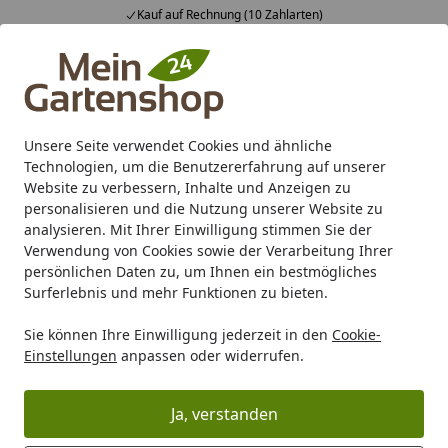
Kauf auf Rechnung (10 Zahlarten)
Alle Produkte
Mein Konto
Wunschl
Ein
4,83
/ 5
Suchen
Unsere Seite verwendet Cookies und ähnliche
Technologien, um die Benutzererfahrung auf unserer
Karibu Pools inkl. gratis Sandfilteranlage & Pool-
Website zu verbessern, Inhalte und Anzeigen zu
Starterset (Gesamtwert bis 468,99€)
personalisieren und die Nutzung unserer Website zu
analysieren. Mit Ihrer Einwilligung stimmen Sie der
Verwendung von Cookies sowie der Verarbeitung Ihrer
Gartenhaus
Gartenhaus nach Material
Metall Gartenha
persönlichen Daten zu, um Ihnen ein bestmögliches
Startseite
Surferlebnis und mehr Funktionen zu bieten.
Telluria Metallgerätehaus Classico
Sie können Ihre Einwilligung jederzeit in den
Cookie-
3930+
Einstellungen
anpassen oder widerrufen.
Ja, verstanden