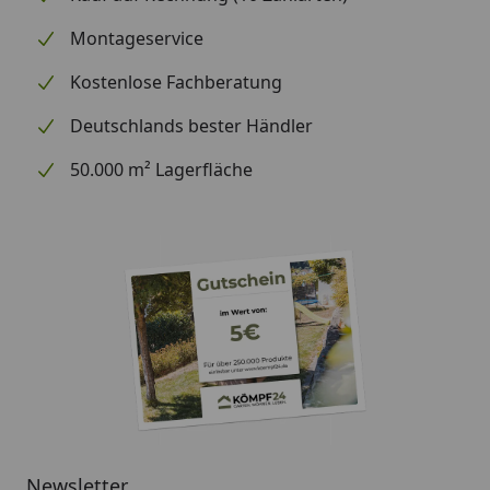
links, Fenster rechts)
Montageservice
Mit unserem ausführlichen
Montagevideo
(siehe Reiter "Video")
gelingt Ihnen der Aufbau
Kostenlose Fachberatung
garantiert! Das Video zeigt den kompletten
Aufbau eines Classico 3930+ inkl.
Deutschlands bester Händler
Bodenverankerung, Innenwandpaket und
50.000 m² Lagerfläche
Dacheindeckung.
Sockelmaß
388 x 298 cm
Gesamtmaß
408 x 318 cm
Innenmaß
360 x 270 cm
Wandstärke
0,9 mm
Grundfläche
9,7 m²
Rauminhalt
29,4 m³
Newsletter