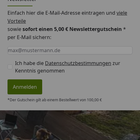
Seitenwandhöhe
260/259 cm
vorne/hinten
Einfach hier die E-Mail-Adresse eintragen und
viele
Vorteile
Dachüberstand
10 cm
sowie
sofort einen 5,00 € Newslettergutschein
*
umlaufend
per E-Mail sichern:
Dachneigung
2 °
Keine Eingabe erforderlich
Eingabe erforderlich
E-Mail *
Dachfläche
13 m²
Ich habe die
Datenschutzbestimmungen
zur
Tür
Doppeltür
180 x 198 cm
Kenntnis genommen
Fenster
Einzelfenster feststehend
Anmelden
(Milchglas) 91 x 67 cm
*Der Gutschein gilt ab einem Bestellwert von 100,00 €
Ausführungen
granitgrau, lichtgrau, weiß
Empfohlene
Selbstklebende Dachbahn
Dacheindeckung
auf Bitumenbasis
Dachbahnbedarf:
Trusted Shops
4 Stück à 5 m²