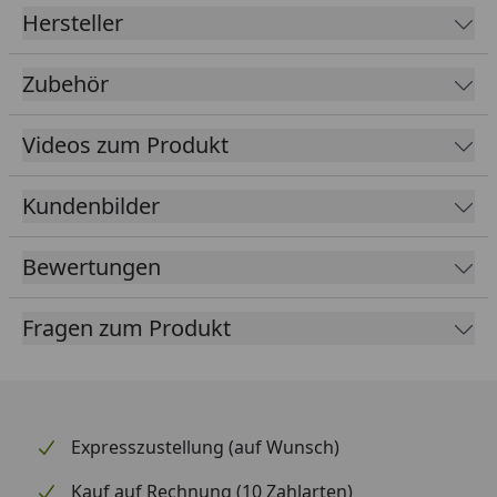
Hersteller
Inkl. Einzelfenster
Hohe Belastbarkeit auch gegen extreme
Zubehör
Wetterbedingungen
UV- und witterungsbeständig
Videos zum Produkt
Schnelle und einfache Montage durch
vorgefertigte Komponenten
Kundenbilder
Inkl. integrierte Dachrinne mit Fallrohr und 2
Lüftungsgittern
Bewertungen
Lieferung frachtfrei (D, AT, LU)
Wände können mit dem Innenwandpaket isoliert
Fragen zum Produkt
werden (optional erhältlich)
Hochwertige Materialien: Verzinktes /
beschichtetes Material
Dachbelastbarkeit / Schneelast: 220 kg/m²
Expresszustellung (auf Wunsch)
Das Haus lässt sich seitenverkehrt aufbauen (Tür
Kauf auf Rechnung (10 Zahlarten)