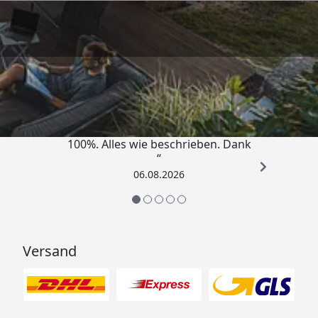
Optionale Erweiterungen (siehe Reiter "Zubehör"):
Innenwandpaket für Wand-Isolierung
Trusted Shops
Lounge Anbau
4,83
/ 5
Fußboden: antirutsch und korrosionsfrei
Lochblech mit Gerätehaken
„Super schnell gelifert. Ware passt
Rampe für Einzeltür
100%. Alles wie beschrieben. Dank
“
Telluria Metallgerätehaus Elektrischer
06.08.2026
Anschluss Info
Telluria Metallgerätehaus Classico 2424
Montageanleitung
Versand
Telluria Metallgerätehaus Classico 2424
Montageanleitung Tür