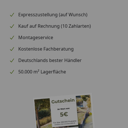
beschichtetes Material
Expresszustellung (auf Wunsch)
Sockelmaß
238 x 238 cm
Kauf auf Rechnung (10 Zahlarten)
Gesamtmaß
258 x 258 cm
Montageservice
Innenmaß
210 x 210 cm
Kostenlose Fachberatung
Wandstärke
0,9 mm
Deutschlands bester Händler
Grundfläche
5,7 m²
50.000 m² Lagerfläche
Rauminhalt
12,6 m³
Seitenwandhöhe
227 /218 cm
vorne/hinten
Dachüberstand
10 cm
umlaufend
Dachneigung
2 °