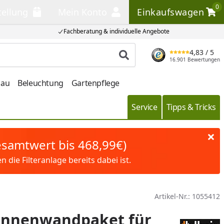
0
tellung
Mein Konto
Einkaufswagen
llung
Mein Konto
Einkaufswagen
Fachberatung & individuelle Angebote
4,83
/ 5
Produkt suchen
16.901 Bewertungen
bau
Beleuchtung
Gartenpflege
Service
Tipps & Tricks
Gesamtwert bis 468,99€)
die Filteranlage bereits dabei ist.
Artikel-Nr.:
1055412
 Innenwandpaket für