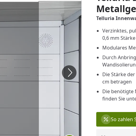
Metallge
Telluria Innenw
Verzinktes, pu
0,6 mm Stärke
Modulares Met
Durch Anbringe
Wandisolieru
Die Stärke de
cm betragen
Die benötigte 
finden Sie unt
So zahlen 