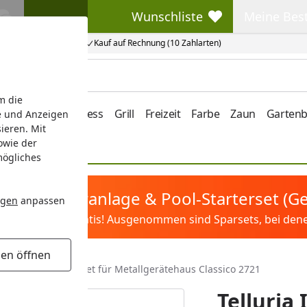
Wunschliste
Meine Bes
Wunschliste
Meine Beste
Kauf auf Rechnung (10 Zahlarten)
m die
e/Vordach
Wellness
Grill
Freizeit
Farbe
Zaun
Garten
e und Anzeigen
ieren. Mit
owie der
mögliches
tis Sandfilteranlage & Pool-Starterset (
ngen
anpassen
ilter&Pflege gratis! Ausgenommen sind Sparsets, bei denen 
gen öffnen
uria Innenwandpaket für Metallgerätehaus Classico 2721
Telluria