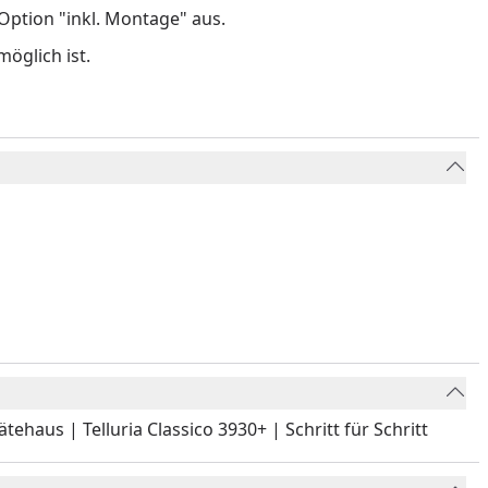
ption "inkl. Montage" aus.
öglich ist.
ehaus | Telluria Classico 3930+ | Schritt für Schritt
Youtube-Video