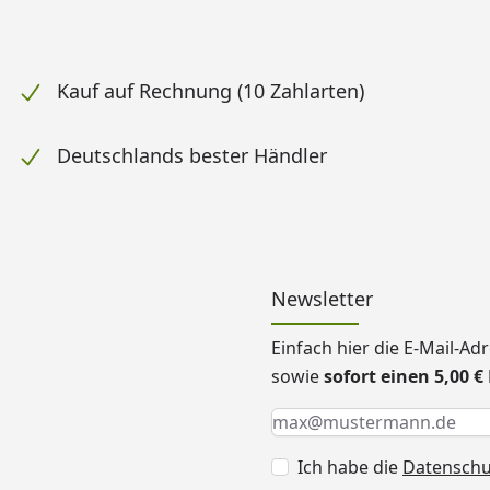
Kauf auf Rechnung (10 Zahlarten)
Deutschlands bester Händler
Newsletter
Einfach hier die E-Mail-A
sowie
sofort einen 5,00 
Keine Eingabe erforderlic
Eingabe erforderlich
E-Mail *
Ich habe die
Datensch