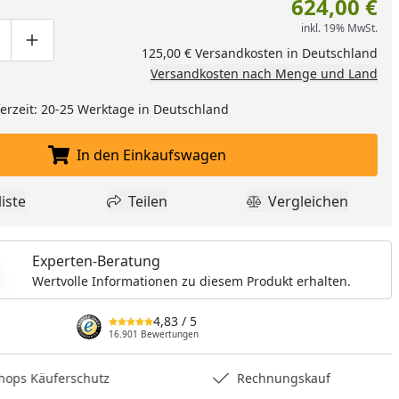
624,00 €
nzufügen
inkl. 19% MwSt.
ge um eins verringern
duktmenge manuell eingeben
Produktmenge um eins erhöhen
125,00 € Versandkosten in Deutschland
Versandkosten nach Menge und Land
eferzeit: 20-25 Werktage in Deutschland
In den Einkaufswagen
In den Einkaufswagen legen
iste
Teilen
Vergleichen
dukt zur Wunschliste hinzufügen
Teilen
Produkt Vergle
Experten-Beratung
Wertvolle Informationen zu diesem Produkt erhalten.
4,83
/ 5
16.901 Bewertungen
hops Käuferschutz
Rechnungskauf