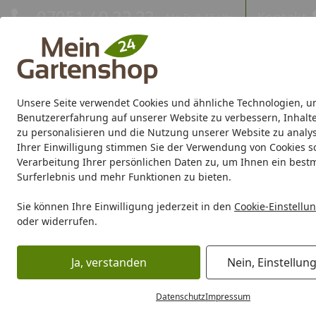
Hotline
07051 / 9 22 22
Kontakt
Mo-Fr. 8-16 Uhr
Kontakt
Eigene Montage-Teams
Unsere Seite verwendet Cookies und ähnliche Technologien, u
Gartenhaus
Gerätehaus
Gewächshaus
Carport/Garag
Benutzererfahrung auf unserer Website zu verbessern, Inhalt
zu personalisieren und die Nutzung unserer Website zu analys
Ihrer Einwilligung stimmen Sie der Verwendung von Cookies s
Marken
Sale %
Verarbeitung Ihrer persönlichen Daten zu, um Ihnen ein best
Surferlebnis und mehr Funktionen zu bieten.
Karibu Pools inkl. gra
Sie können Ihre Einwilligung jederzeit in den
Cookie-Einstellu
oder widerrufen.
Dein Traumpool im Sorglos-Paket: F
Ja, verstanden
Nein, Einstellun
Gartenhaus
Zubehör für Gartenhäuser
Anbauten
Tell
Startseite
Datenschutz
Impressum