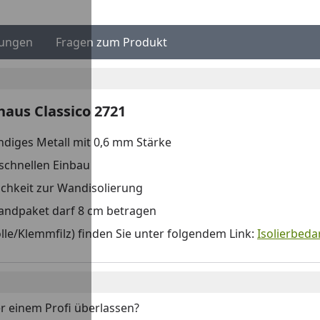
ungen
Fragen zum Produkt
aus Classico 2721
ndiges Metall mit 0,6 mm Stärke
schnellen Einbau
chkeit zur Wandisolierung
ndpaket darf 8 cm betragen
le/Klemmfilz) finden Sie unter folgendem Link:
Isolierbedar
r einem Profi überlassen?