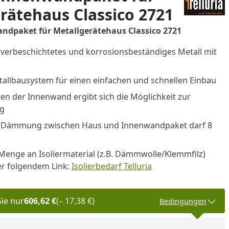
rätehaus Classico 2721
andpaket für Metallgerätehaus Classico 2721
lverbeschichtetes und korrosionsbeständiges Metall mit
allbausystem für einen einfachen und schnellen Einbau
n der Innenwand ergibt sich die Möglichkeit zur
ng
r Dämmung zwischen Haus und Innenwandpaket darf 8
Menge an Isoliermaterial (z.B. Dämmwolle/Klemmfilz)
er folgendem Link:
Isolierbedarf Telluria
Sie nur
606,62 €
(– 17,38 €)
Bedingungen