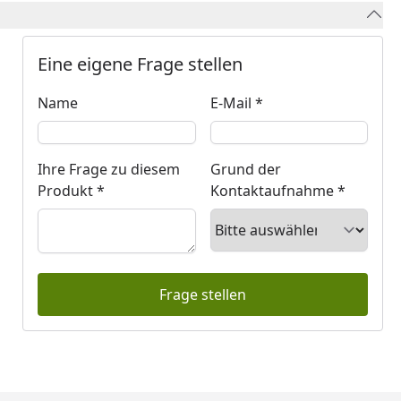
Eine eigene Frage stellen
Keine Eingabe erforderlich
Eingabe erforderlich
Name
E-Mail *
Ihre Frage zu diesem
Grund der
Produkt *
Kontaktaufnahme *
Sortieren
Frage stellen