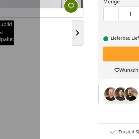
Menge
Produkt zur Wunschliste hi
Produktmen
Pro
Nächstes Bild anzeigen
Lieferbar, Li
Wunschl
Youtube-Video
Youtube-Video
Pro
Deutschlands bester Händler
Trusted S