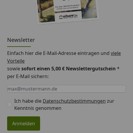
Newsletter
Einfach hier die E-Mail-Adresse eintragen und
viele
Vorteile
sowie
sofort einen 5,00 € Newslettergutschein
*
per E-Mail sichern:
Keine Eingabe erforderlich
Eingabe erforderlich
E-Mail *
Ich habe die
Datenschutzbestimmungen
zur
Kenntnis genommen
Anmelden