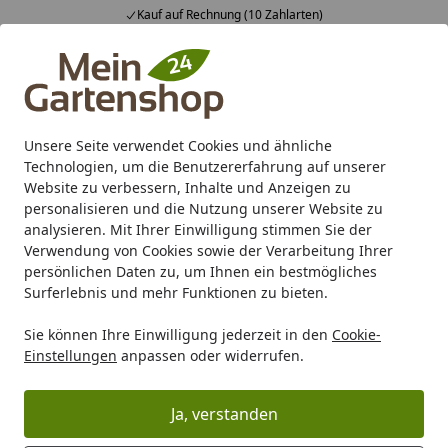
Kauf auf Rechnung (10 Zahlarten)
Alle Produkte
Mein Konto
Wunschl
Ein
4,83
/ 5
Suchen
Unsere Seite verwendet Cookies und ähnliche
Technologien, um die Benutzererfahrung auf unserer
Karibu Pools inkl. gratis Sandfilteranlage & Pool-
Website zu verbessern, Inhalte und Anzeigen zu
Starterset (Gesamtwert bis 468,99€)
personalisieren und die Nutzung unserer Website zu
analysieren. Mit Ihrer Einwilligung stimmen Sie der
Verwendung von Cookies sowie der Verarbeitung Ihrer
Zaun
Sichtschutz
T&J MALÖ Befestigungs-Set
persönlichen Daten zu, um Ihnen ein bestmögliches
Startseite
Surferlebnis und mehr Funktionen zu bieten.
T&J MALÖ Befestigungs-Set
Sie können Ihre Einwilligung jederzeit in den
Cookie-
Einstellungen
anpassen oder widerrufen.
Ja, verstanden