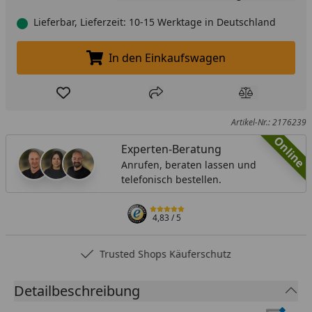
Lieferbar, Lieferzeit: 10-15 Werktage in Deutschland
In den Einkaufswagen
In den Einkaufswagen legen
Produkt zur Wunschliste hinzufügen
Teilen
Produkt Ver
Artikel-Nr.: 2176239
Online
Experten-Beratung
Anrufen, beraten lassen und
telefonisch bestellen.
4,83
/ 5
Trusted Shops Käuferschutz
Detailbeschreibung