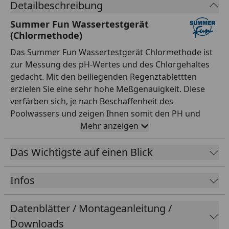
Detailbeschreibung
Summer Fun Wassertestgerät
(Chlormethode)
Das Summer Fun Wassertestgerät Chlormethode ist
zur Messung des pH-Wertes und des Chlorgehaltes
gedacht. Mit den beiliegenden Regenztablettten
erzielen Sie eine sehr hohe Meßgenauigkeit. Diese
verfärben sich, je nach Beschaffenheit des
Poolwassers und zeigen Ihnen somit den PH und
Chlorwert genau an. Die Bestimmung erfolgt anhand
Mehr anzeigen
einer beiliegenden Farbskala. Hinweis: Testen Sie
regelmäßig Ihre Wasserwerte, um bei abweichenden
Das Wichtigste auf einen Blick
Optimalwerten entgegenwirken zu können.
Infos
Datenblätter / Montageanleitung /
Downloads