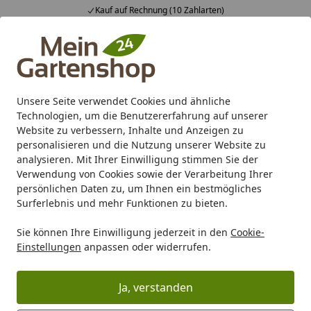
Kauf auf Rechnung (10 Zahlarten)
Alle Produkte
Mein Konto
Wunschl
Ein
4,83
/ 5
Suchen
Unsere Seite verwendet Cookies und ähnliche
Technologien, um die Benutzererfahrung auf unserer
Karibu Pools inkl. gratis Sandfilteranlage & Pool-
Website zu verbessern, Inhalte und Anzeigen zu
Starterset (Gesamtwert bis 468,99€)
personalisieren und die Nutzung unserer Website zu
analysieren. Mit Ihrer Einwilligung stimmen Sie der
Verwendung von Cookies sowie der Verarbeitung Ihrer
Marken
Summer Fun
Summer Fun Reinigung & Pflege
persönlichen Daten zu, um Ihnen ein bestmögliches
Startseite
Surferlebnis und mehr Funktionen zu bieten.
Summer Fun Wassertestgerät
Sie können Ihre Einwilligung jederzeit in den
Cookie-
(Chlormethode)
Einstellungen
anpassen oder widerrufen.
Ja, verstanden