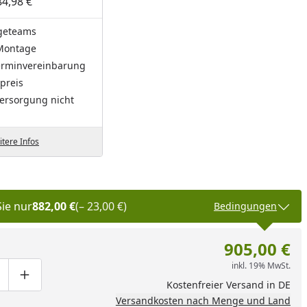
84,98 €
geteams
Montage
Terminvereinbarung
preis
ersorgung nicht
tere Infos
Sie nur
882,00 €
(– 23,00 €)
Bedingungen
905,00 €
inkl. 19% MwSt.
ge um eins verringern
duktmenge manuell eingeben
Produktmenge um eins erhöhen
Kostenfreier Versand in DE
Versandkosten nach Menge und Land