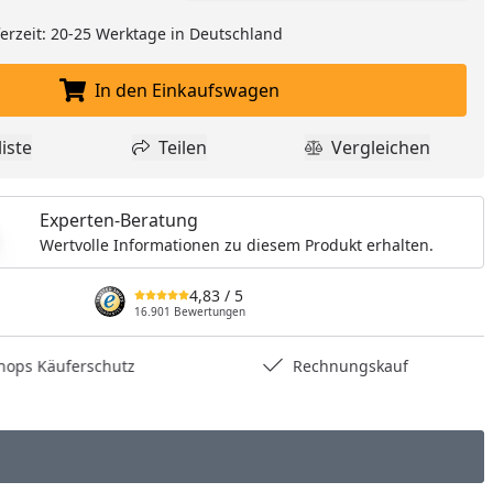
eferzeit: 20-25 Werktage in Deutschland
In den Einkaufswagen
In den Einkaufswagen legen
iste
Teilen
Vergleichen
dukt zur Wunschliste hinzufügen
Teilen
Produkt Vergle
Experten-Beratung
Wertvolle Informationen zu diesem Produkt erhalten.
4,83
/ 5
16.901 Bewertungen
hops Käuferschutz
Rechnungskauf