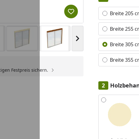
Alle anzeigen (4)
Breite 205 
Produkt zur Wunschliste hi
Breite 255 
Nächstes Bild anzeigen
Breite 305 
Breite 355 
igen Festpreis sichern.
Holzbeha
Alle anzeigen (6)