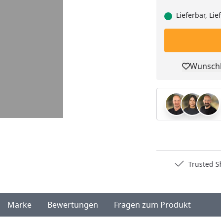
Lieferbar, Li
Wunschl
Pro
Deutschlands bester Händler
Trusted S
Marke
Bewertungen
Fragen zum Produkt