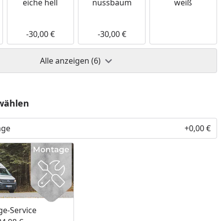
eiche hell
nussbaum
weiß
-30,00 €
-30,00 €
Alle anzeigen (6)
wählen
age
+0,00 €
e-Service