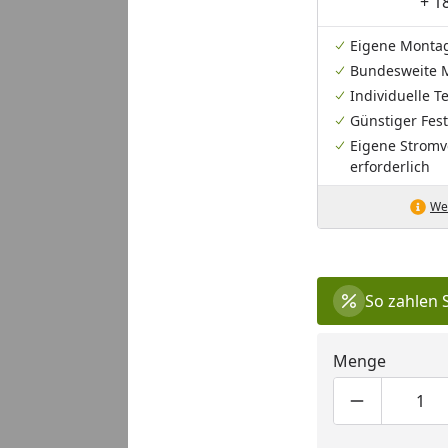
+ 1
Eigene Monta
Bundesweite 
Individuelle 
Günstiger Fest
Eigene Stromv
erforderlich
Wei
So zahlen 
Menge
Produktmen
Pro