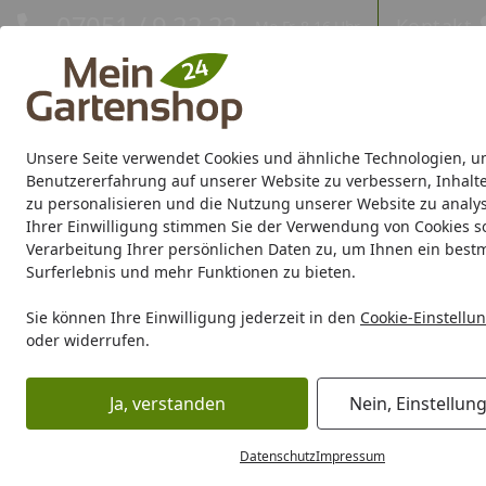
Hotline
07051 / 9 22 22
Kontakt
Mo-Fr. 8-16 Uhr
Kontakt
Eigene Montage-Teams
Unsere Seite verwendet Cookies und ähnliche Technologien, u
Gartenhaus
Gerätehaus
Gewächshaus
Carport/Garag
Benutzererfahrung auf unserer Website zu verbessern, Inhalt
zu personalisieren und die Nutzung unserer Website zu analys
Ihrer Einwilligung stimmen Sie der Verwendung von Cookies s
Marken
Sale %
Verarbeitung Ihrer persönlichen Daten zu, um Ihnen ein best
Surferlebnis und mehr Funktionen zu bieten.
Karibu Pools inkl. gra
Sie können Ihre Einwilligung jederzeit in den
Cookie-Einstellu
oder widerrufen.
Dein Traumpool im Sorglos-Paket: F
Ja, verstanden
Nein, Einstellun
Skan Holz Seitenwände aus Polycarbonat für Terrassendac
Startseite
Datenschutz
Impressum