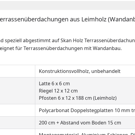
 Terrassenüberdachungen aus Leimholz (Wandan
nd speziell abgestimmt auf Skan Holz Terrassenüberdachun
eeignet für Terrassenüberdachungen mit Wandanbau.
Konstruktionsvollholz, unbehandelt
Latte 6 x 6 cm
Riegel 12 x 12 cm
Pfosten 6 x 12 x 188 cm (Leimholz)
Polycarbonat Doppelstegplatten 10 mm tra
200 cm + Abstand vom Boden 15 cm
Montagematerial, Aluminium-Schienen, 