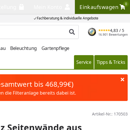
0
tellung
Mein Konto
Einkaufswagen
llung
Mein Konto
Einkaufswagen
Fachberatung & individuelle Angebote
4,83
/ 5
Produkt suchen
16.901 Bewertungen
bau
Beleuchtung
Gartenpflege
Service
Tipps & Tricks
Gesamtwert bis 468,99€)
die Filteranlage bereits dabei ist.
Artikel-Nr.:
170503
lz Seitenwände aus