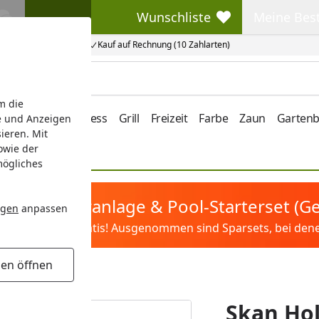
Wunschliste
Meine Bes
Wunschliste
Meine Beste
Kauf auf Rechnung (10 Zahlarten)
m die
e/Vordach
Wellness
Grill
Freizeit
Farbe
Zaun
Garten
e und Anzeigen
ieren. Mit
owie der
mögliches
tis Sandfilteranlage & Pool-Starterset (
ngen
anpassen
ilter&Pflege gratis! Ausgenommen sind Sparsets, bei denen 
gen öffnen
h (Wandanbau)
Skan Ho