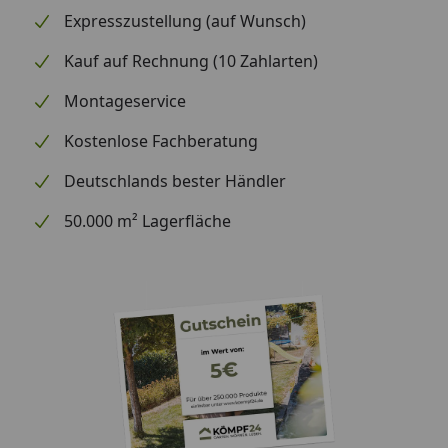
Fallrohr
Expresszustellung (auf Wunsch)
Ablaufrohrbogen
Kauf auf Rechnung (10 Zahlarten)
Verbindungselemente
Rohrschellen
Montageservice
Regenrinnenhalter
Silikonkartusche
Kostenlose Fachberatung
Packmaße (B x L x H),
Deutschlands bester Händler
25 x 170 x 25 cm, 12,5
Gewicht
kg
50.000 m² Lagerfläche
Datenblatt Skan Holz Metall-Regenrinne 335
cm, anthrazit für Cross Cube 4
Montageanleitung Skan Holz Metall-
Regenrinne 335 cm, anthrazit für Cross Cube