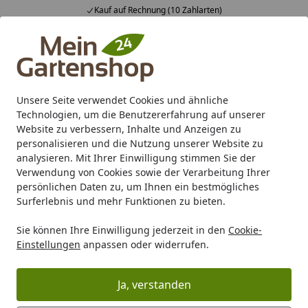
Kauf auf Rechnung (10 Zahlarten)
Alle Produkte
Mein Konto
Wunschl
Ein
4,83
/ 5
Suchen
Unsere Seite verwendet Cookies und ähnliche
Technologien, um die Benutzererfahrung auf unserer
Karibu Pools inkl. gratis Sandfilteranlage & Pool-
Website zu verbessern, Inhalte und Anzeigen zu
Starterset (Gesamtwert bis 468,99€)
personalisieren und die Nutzung unserer Website zu
analysieren. Mit Ihrer Einwilligung stimmen Sie der
Verwendung von Cookies sowie der Verarbeitung Ihrer
Gartenhaus
Zubehör für Gartenhäuser
Dachrinnen
Sk
persönlichen Daten zu, um Ihnen ein bestmögliches
Startseite
Surferlebnis und mehr Funktionen zu bieten.
Skan Holz Metall-Regenrinnen-Set
Sie können Ihre Einwilligung jederzeit in den
Cookie-
335 cm, anthrazit für CrossCube 4
Einstellungen
anpassen oder widerrufen.
und Cube XXL
Ja, verstanden