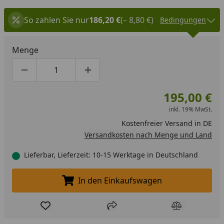
So zahlen Sie nur
186,20 €
(– 8,80 €)
Bedingungen
Menge
Produktmenge um eins verringern
Produktmenge manuell eingeben
Produktmenge um eins erhöhen
195,00 €
inkl. 19% MwSt.
Kostenfreier Versand in DE
Versandkosten nach Menge und Land
Lieferbar, Lieferzeit: 10-15 Werktage in Deutschland
In den Einkaufswagen
In den Einkaufswagen legen
Produkt zur Wunschliste hinzufügen
Teilen
Produkt Ver