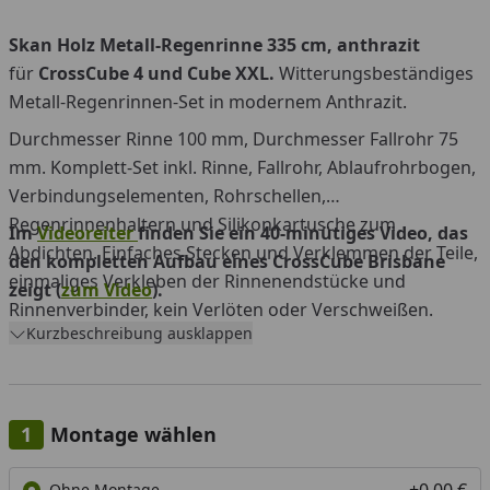
Skan Holz Metall-Regenrinne 335 cm, anthrazit
für
CrossCube 4 und Cube XXL.
Witterungsbeständiges
Metall-Regenrinnen-Set in modernem Anthrazit.
Durchmesser Rinne 100 mm, Durchmesser Fallrohr 75
mm. Komplett-Set inkl. Rinne, Fallrohr, Ablaufrohrbogen,
Verbindungselementen, Rohrschellen,
Regenrinnenhaltern und Silikonkartusche zum
Im
Videoreiter
finden Sie ein 40-minütiges Video, das
Abdichten. Einfaches Stecken und Verklemmen der Teile,
den kompletten Aufbau eines CrossCube Brisbane
einmaliges Verkleben der Rinnenendstücke und
zeigt (
zum Video
).
Rinnenverbinder, kein Verlöten oder Verschweißen.
Kurzbeschreibung ausklappen
Montage wählen
+0,00 €
Ohne Montage