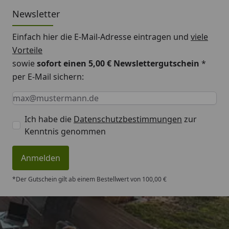
bei gleichzeitiger Montage des Carports.
Newsletter
Einfach hier die E-Mail-Adresse eintragen und
viele
Vorteile
sowie
sofort einen 5,00 € Newslettergutschein
*
per E-Mail sichern:
Keine Eingabe erforderlich
Eingabe erforderlich
E-Mail *
Ich habe die
Datenschutzbestimmungen
zur
Kenntnis genommen
Anmelden
*Der Gutschein gilt ab einem Bestellwert von 100,00 €