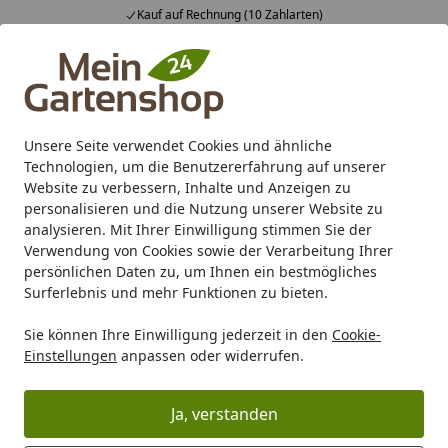
Kauf auf Rechnung (10 Zahlarten)
Alle Produkte
Mein Konto
Wunschl
Ein
4,83
/ 5
Suchen
Unsere Seite verwendet Cookies und ähnliche
Technologien, um die Benutzererfahrung auf unserer
Karibu Pools inkl. gratis Sandfilteranlage & Pool-
Website zu verbessern, Inhalte und Anzeigen zu
Starterset (Gesamtwert bis 468,99€)
personalisieren und die Nutzung unserer Website zu
analysieren. Mit Ihrer Einwilligung stimmen Sie der
Verwendung von Cookies sowie der Verarbeitung Ihrer
Skan Holz Doppelfenster für Carports
persönlichen Daten zu, um Ihnen ein bestmögliches
Startseite
Surferlebnis und mehr Funktionen zu bieten.
Skan Holz Doppelfenster für
Sie können Ihre Einwilligung jederzeit in den
Cookie-
Carports
Einstellungen
anpassen oder widerrufen.
Ja, verstanden