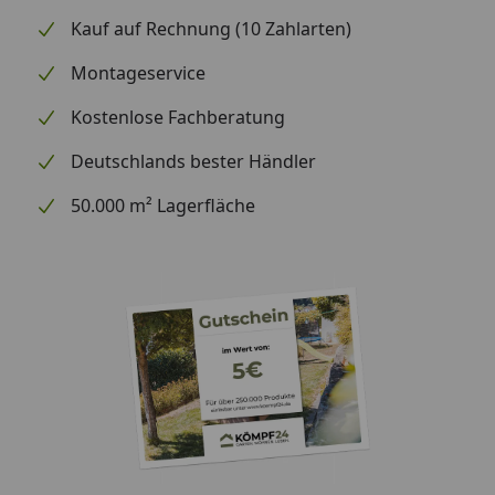
Fensterverglasung
Echtglas
Kauf auf Rechnung (10 Zahlarten)
Fensterfunktion
Dreh-Kipp-Funktion
Montageservice
Inklusive
Abschlussprofile aus
Kostenlose Fachberatung
Aluminium
Deutschlands bester Händler
Packmaße (B x L x
85 x 140 x 10 cm, 7 kg
H), Gewicht
50.000 m² Lagerfläche
Datenblatt Skan Holz Doppelfenster für
Carports
Montageanleitung Skan Holz
Doppelfenster für Carports
Bitte beachten Sie: Der Montagepreis ist nur gültig