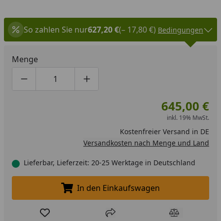
So zahlen Sie nur
627,20 €
(– 17,80 €)
Bedingungen
Menge
Produktmenge um eins verringern
Produktmenge manuell eingeben
Produktmenge um eins erhöhen
645,00 €
inkl. 19% MwSt.
Kostenfreier Versand in DE
Versandkosten nach Menge und Land
Lieferbar, Lieferzeit: 20-25 Werktage in Deutschland
In den Einkaufswagen
In den Einkaufswagen legen
Produkt zur Wunschliste hinzufügen
Teilen
Produkt Ver