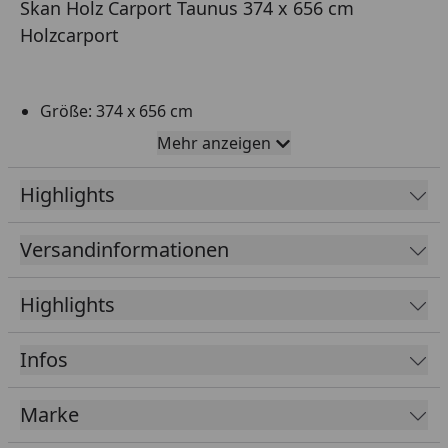
Skan Holz Carport Taunus 374 x 656 cm
Holzcarport
Größe: 374 x 656 cm
Hochwertiger Wetterschutz für Ihr Auto aus
Mehr anzeigen
Leimholz
Highlights
Ausführung: naturbelassen, eiche hell, nussbaum,
weiß, schiefergrau, anthrazit
Versandinformationen
Konstruktion aus Leimholz, welche tragfähiger
und windungsrämer ist, sowie weniger zu Verzug
Highlights
neigt
Dachform: Walmdach
Infos
12 x 12 cm starke Pfosten inklusive H-Pfostenanker
zum Einbetonieren
Marke
20 mm starke Dachschalung (geeignet zur
Eindeckung mit Dachschindeln, welche optional