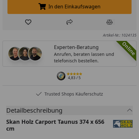
In den Einkaufswagen
In den Einkaufswagen legen
Produkt zur Wunschliste hinzufügen
Teilen
Produkt Ver
Artikel-Nr.: 1024135
Online
Experten-Beratung
Anrufen, beraten lassen und
telefonisch bestellen.
4,83
/ 5
Trusted Shops Käuferschutz
Detailbeschreibung
Skan Holz Carport Taunus 374 x 656
cm