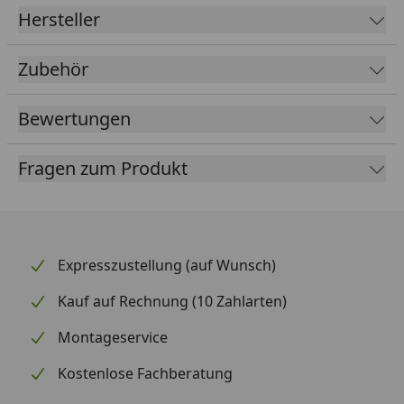
Hersteller
erhältlich sind)
Holzart
Leimholz
Zubehör
Holzbehandlung
Farblich unbehandelt
Bewertungen
Eiche hell
Nussbaum
Fragen zum Produkt
Weiß
Schiefergrau
Anthrazit
Eisenteile
Verzinkt
Expresszustellung (auf Wunsch)
Pfosten
6 Stück 12 x 12 x 220 cm
Kauf auf Rechnung (10 Zahlarten)
Dach
20 mm starke Dachschalung
Montageservice
(geeignet zur Eindeckung
mit Dachschindeln, welche
Kostenlose Fachberatung
optional erhältlich sind)