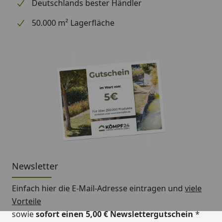
Deutschlands bester Händler
Schneelast
sk = 1 kN/m²
50.000 m² Lagerfläche
Breite x Länge
374 x 656 cm
(überdachte
Fläche)
Durchfahrtsbreite
270 cm
Durchfahrtshöhe
218 cm
Fläche
24,53 m²
Umbauter Raum
65,26 m³
Inklusive
Befestigungsmaterial (inkl.
Newsletter
Pfostenanker, ohne
Beton), Kopfbänder gemäß
Einfach hier die E-Mail-Adresse eintragen und
viele
Abb., Aufbauanleitung.
Vorteile
Schindelbedarf
19 Pakete (optional
sowie
sofort einen 5,00 € Newslettergutschein
*