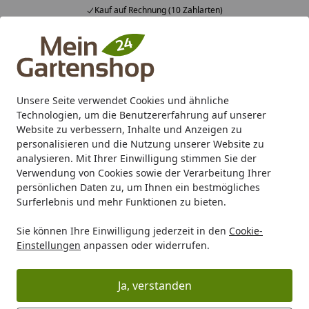
Kauf auf Rechnung (10 Zahlarten)
Alle Produkte
Mein Konto
Wunschl
Ein
4,83
/ 5
Suchen
Unsere Seite verwendet Cookies und ähnliche
Technologien, um die Benutzererfahrung auf unserer
Karibu Pools inkl. gratis Sandfilteranlage & Pool-
Website zu verbessern, Inhalte und Anzeigen zu
Starterset (Gesamtwert bis 468,99€)
personalisieren und die Nutzung unserer Website zu
analysieren. Mit Ihrer Einwilligung stimmen Sie der
Verwendung von Cookies sowie der Verarbeitung Ihrer
Carport/Garage/Vordach
Carport Holz
Einzelcarport Hol
persönlichen Daten zu, um Ihnen ein bestmögliches
Startseite
Surferlebnis und mehr Funktionen zu bieten.
Skan Holz Carport Taunus 374 x 656
Sie können Ihre Einwilligung jederzeit in den
Cookie-
cm
Einstellungen
anpassen oder widerrufen.
Ja, verstanden