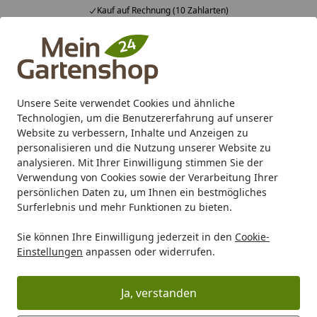
Kauf auf Rechnung (10 Zahlarten)
Alle Produkte
Mein Konto
Wunschl
Ein
4,83
/ 5
Suchen
Unsere Seite verwendet Cookies und ähnliche
Technologien, um die Benutzererfahrung auf unserer
Karibu Pools inkl. gratis Sandfilteranlage & Pool-
Website zu verbessern, Inhalte und Anzeigen zu
Starterset (Gesamtwert bis 468,99€)
personalisieren und die Nutzung unserer Website zu
analysieren. Mit Ihrer Einwilligung stimmen Sie der
Verwendung von Cookies sowie der Verarbeitung Ihrer
Gartenhaus
Gartenhaus nach Material
Holz Gartenhaus
persönlichen Daten zu, um Ihnen ein bestmögliches
Startseite
Surferlebnis und mehr Funktionen zu bieten.
Skan Holz 70 mm Blockbohlenhaus
Sie können Ihre Einwilligung jederzeit in den
Cookie-
Ontario 1
Einstellungen
anpassen oder widerrufen.
Ja, verstanden