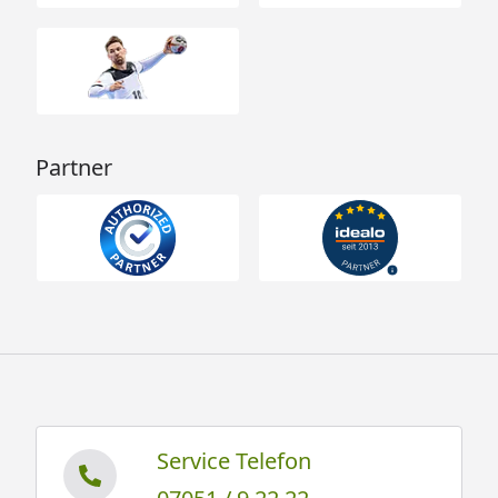
Dachrinnenbedarf
Kunststoff Dachrinnenset
mit Fallrohren oder Metall
Dachrinnenset
(optional erhältlich - siehe
Reiter "Zubehör")
Partner
Skan Holz Gartenhaus Ontario Technische
Daten
Skan Holz Gartenhaus Ontario
Montageanleitung
Service Telefon
Für das verwendete Material, die Konstruktion sowie
für die Verarbeitung gewähren wir Ihnen in