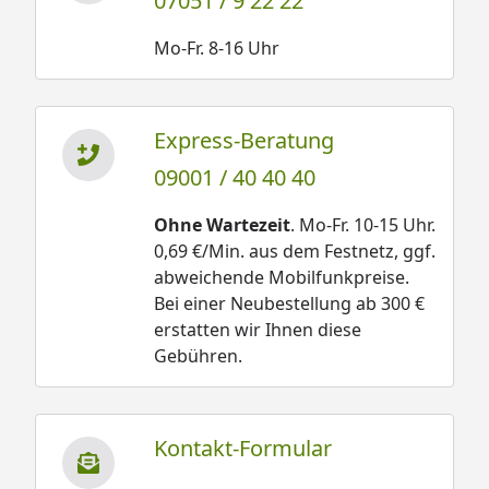
07051 / 9 22 22
Zusammenarbeit mit der Firma Skan Holz 5 Jahre
Garantie. (
Garantiebestimmungen
)
Mo-Fr. 8-16 Uhr
Bitte beachten Sie: Die Abbildungen zeigen ggf.
Dekoration und Zusatzausstattung, welche nicht im
Express-Beratung
Lieferumfang enthalten ist. Den genauen
09001 / 40 40 40
Lieferumfang entnehmen Sie dem Reiter
"Lieferumfang".
Ohne Wartezeit
. Mo-Fr. 10-15 Uhr.
0,69 €/Min. aus dem Festnetz, ggf.
abweichende Mobilfunkpreise.
Bei einer Neubestellung ab 300 €
erstatten wir Ihnen diese
Gebühren.
Kontakt-Formular