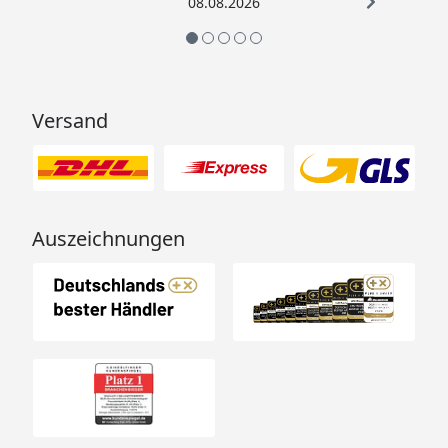
08.08.2026
Schneelast
max. sk = 1,75 kN / m² (bei
Pfanneneindeckung)
Dachform
Basisdach (Dachschalung
Versand
und Dachpappe)
Basisdach mit Dachlatten
(Konterlattung und Lattung
für Dachpfannung)
Basisdach mit zweiter
Auszeichnungen
Dachschalung
(Konterlattung und 2.
Schalung für
Dachschindeln)
Inklusive
1 Einzeltür (Durchgang 78 x
196 cm)
2 Innentüren (Durchgang
78 x 195 cm)