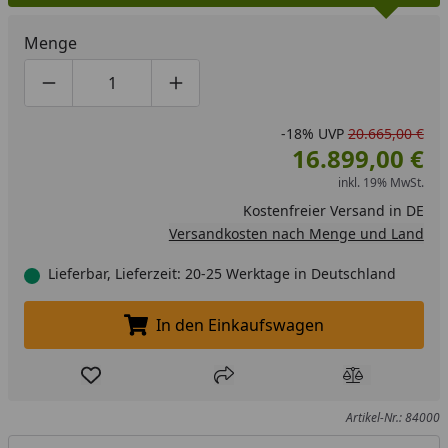
Menge
Produktmenge um eins verringern
Produktmenge manuell eingeben
Produktmenge um eins erhöhen
-18%
UVP
20.665,00 €
16.899,00 €
inkl. 19% MwSt.
Kostenfreier Versand in DE
Versandkosten nach Menge und Land
Lieferbar, Lieferzeit: 20-25 Werktage in Deutschland
In den Einkaufswagen
In den Einkaufswagen legen
Produkt zur Wunschliste hinzufügen
Teilen
Produkt Ver
Artikel-Nr.: 84000