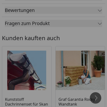
Eingangsbereich
Bewertungen
Tipp: Unter folgendem
Link
finden Sie unseren
Kaufberater
, der Ihnen erklärt, welches Zubehör
für Ihren Gartenhauskauf erforderlich ist und
Fragen zum Produkt
welches Zubehör Sie optional wählen können.
Kunden kauften auch
Kunststoff
Graf Garantia Rocky
Dachrinnenset für Skan
Wandtank