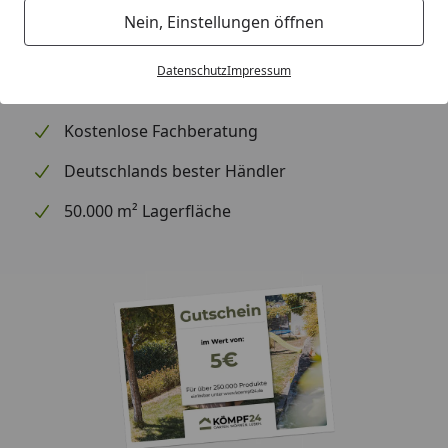
Expresszustellung (auf Wunsch)
Nein, Einstellungen öffnen
Kauf auf Rechnung (10 Zahlarten)
Datenschutz
Impressum
Montageservice
Kostenlose Fachberatung
Deutschlands bester Händler
50.000 m² Lagerfläche