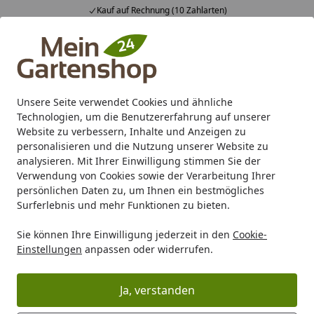
Kauf auf Rechnung (10 Zahlarten)
Alle Produkte
Mein Konto
Wunschl
Ein
4,83
/ 5
Suchen
Unsere Seite verwendet Cookies und ähnliche
Anstrich / Streichen Service
Technologien, um die Benutzererfahrung auf unserer
Startseite
Website zu verbessern, Inhalte und Anzeigen zu
Serviceleistung Anstrich
personalisieren und die Nutzung unserer Website zu
analysieren. Mit Ihrer Einwilligung stimmen Sie der
Gerne streichen wir Ihr Wunschprodukt. Nutzen Sie
Verwendung von Cookies sowie der Verarbeitung Ihrer
dazu das folgende Kontaktformular oder rufen Sie uns
persönlichen Daten zu, um Ihnen ein bestmögliches
Surferlebnis und mehr Funktionen zu bieten.
an.
Wir werden anschließend umgehend mit Ihnen Kontakt
Sie können Ihre Einwilligung jederzeit in den
Cookie-
aufnehmen und die weiteren Schritte besprechen.
Einstellungen
anpassen oder widerrufen.
Ja, verstanden