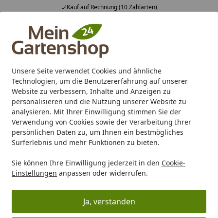
Kauf auf Rechnung (10 Zahlarten)
Alle Produkte
Mein Konto
Wunschl
Ein
4,83
/ 5
Suchen
Unsere Seite verwendet Cookies und ähnliche
Fragen rund um die Sauna
Technologien, um die Benutzererfahrung auf unserer
Startseite
Website zu verbessern, Inhalte und Anzeigen zu
Häufig gestellte Fragen rund um
personalisieren und die Nutzung unserer Website zu
analysieren. Mit Ihrer Einwilligung stimmen Sie der
das Thema Sauna
Verwendung von Cookies sowie der Verarbeitung Ihrer
persönlichen Daten zu, um Ihnen ein bestmögliches
Stromanschluss
Surferlebnis und mehr Funktionen zu bieten.
Die angebotenen Saunaöfen sind für einen
Drehstromanschluss 400 V 3N AC ausgelegt. Der
Sie können Ihre Einwilligung jederzeit in den
Cookie-
Einstellungen
anpassen oder widerrufen.
Elektroanschluss muss laut beiliegender ausführlicher
Montageanleitung zum Steuergerät und zum Saunaofen
durch einen autorisierten Fachmann vorgenommen
Ja, verstanden
werden. Eine Ausnahme bilden unsere Plug and Play-