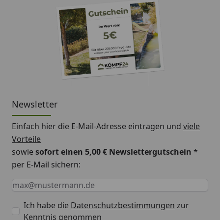
Newsletter
Einfach hier die E-Mail-Adresse eintragen und
viele
Vorteile
sowie
sofort einen 5,00 € Newslettergutschein
*
per E-Mail sichern:
Keine Eingabe erforderlich
Eingabe erforderlich
E-Mail *
Ich habe die
Datenschutzbestimmungen
zur
Kenntnis genommen